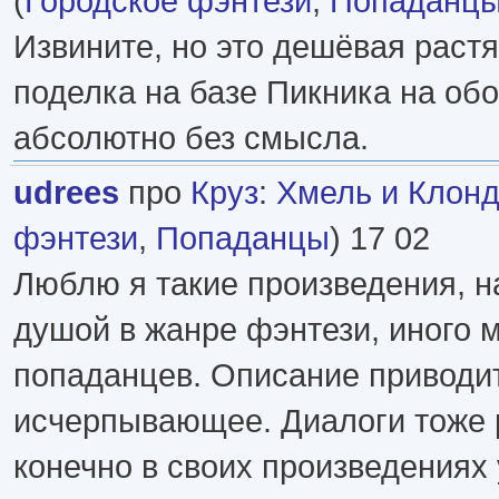
(
Городское фэнтези
,
Попаданц
Извините, но это дешёвая раст
поделка на базе Пикника на обо
абсолютно без смысла.
udrees
про
Круз
:
Хмель и Клонд
фэнтези
,
Попаданцы
) 17 02
Люблю я такие произведения, н
душой в жанре фэнтези, иного 
попаданцев. Описание приводи
исчерпывающее. Диалоги тоже 
конечно в своих произведениях