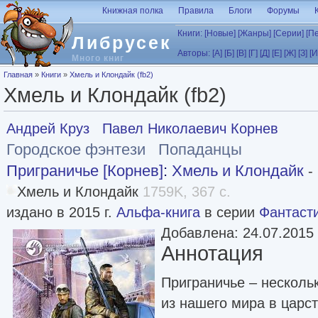
Перейти к основному содержанию
Книжная полка
Правила
Блоги
Форумы
Книги:
[Новые]
[Жанры]
[Серии]
[П
Либрусек
Авторы:
[А]
[Б]
[В]
[Г]
[Д]
[Е]
[Ж]
[З]
[И
Много книг
Вы здесь
Главная
»
Книги
»
Хмель и Клондайк (fb2)
Хмель и Клондайк (fb2)
Андрей Круз
Павел Николаевич Корнев
Городское фэнтези
Попаданцы
Приграничье [Корнев]
:
Хмель и Клондайк
- 
Хмель и Клондайк
1759K, 367 с.
издано в 2015 г.
Альфа-книга
в серии
Фантаст
Добавлена: 24.07.2015
Аннотация
Приграничье – несколь
из нашего мира в царст