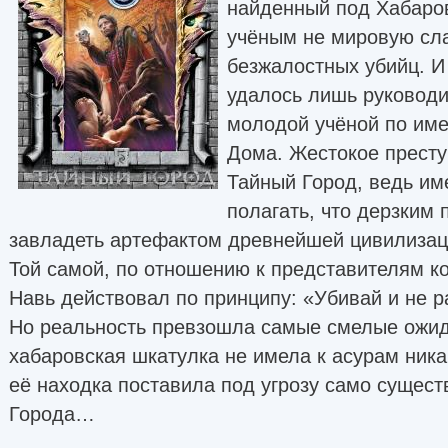
найденный под Хабаро
учёным не мировую слав
безжалостных убийц. И
удалось лишь руководи
молодой учёной по име
Дома. Жестокое прест
Тайный Город, ведь им
полагать, что дерзким
завладеть артефактом древнейшей цивилизац
Той самой, по отношению к представителям к
Навь действовал по принципу: «Убивай и не р
Но реальность превзошла самые смелые ожид
хабаровская шкатулка не имела к асурам ника
её находка поставила под угрозу само сущест
Города…