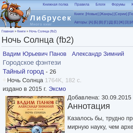
Перейти к основному содержанию
Книжная полка
Правила
Блоги
Форумы
Книги:
[Новые]
[Жанры]
[Серии]
[П
Либрусек
Авторы:
[А]
[Б]
[В]
[Г]
[Д]
[Е]
[Ж]
[З]
[И
Много книг
Вы здесь
Главная
»
Книги
»
Ночь Солнца (fb2)
Ночь Солнца (fb2)
Вадим Юрьевич Панов
Александр Зимний
Городское фэнтези
Тайный город
- 26
Ночь Солнца
1764K, 182 с.
издано в 2015 г.
Эксмо
Добавлена: 30.09.2015
Аннотация
Казалось бы, трудно п
мирную науку, чем арх