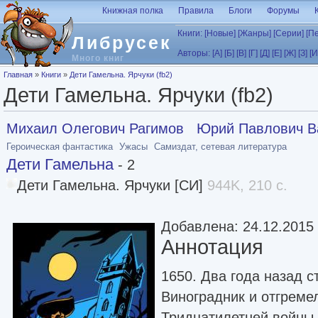
Перейти к основному содержанию
Книжная полка
Правила
Блоги
Форумы
Книги:
[Новые]
[Жанры]
[Серии]
[П
Либрусек
Авторы:
[А]
[Б]
[В]
[Г]
[Д]
[Е]
[Ж]
[З]
[И
Много книг
Вы здесь
Главная
»
Книги
»
Дети Гамельна. Ярчуки (fb2)
Дети Гамельна. Ярчуки (fb2)
Михаил Олегович Рагимов
Юрий Павлович В
Героическая фантастика
Ужасы
Самиздат, сетевая литература
Дети Гамельна
- 2
Дети Гамельна. Ярчуки [СИ]
944K, 210 с.
Добавлена: 24.12.2015
Аннотация
1650. Два года назад 
Виноградник и отгреме
Тридцатилетней войны.