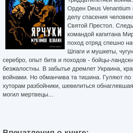
Орден Deus Venantium
делу спасения человек
Святой Престол. Следы
командой капитана Мир
поход отряд спешно на
Шпаги и мушкеты, чугу
серебро, опыт битв и походов - бойцы-ландск
безжалостны. В забытье дремлет Украина, кра
войнами. Но обманчива та тишина. Гуляют п
хуторам разбойники, шевелиться обнаглевшая 
могил мертвецы...
Впечатления о книге: