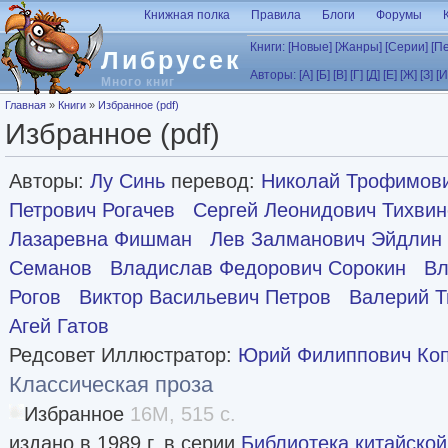
Перейти к основному содержанию
Книжная полка
Правила
Блоги
Форумы
Книги:
[Новые]
[Жанры]
[Серии]
[П
Либрусек
Авторы:
[А]
[Б]
[В]
[Г]
[Д]
[Е]
[Ж]
[З]
[И
Много книг
Вы здесь
Главная
»
Книги
»
Избранное (pdf)
Избранное (pdf)
Авторы:
Лу Синь
перевод:
Николай Трофимов
Петрович Рогачев
Сергей Леонидович Тихвин
Лазаревна Фишман
Лев Залманович Эйдлин
Семанов
Владислав Федорович Сорокин
Вл
Рогов
Виктор Васильевич Петров
Валерий Т
Агей Гатов
Редсовет Иллюстратор:
Юрий Филиппович Ко
Классическая проза
Избранное
16M, 515 с.
издано в 1989 г. в серии
Библиотека китайско