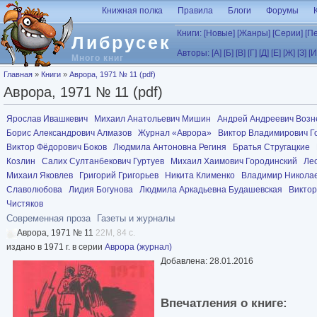
Перейти к основному содержанию
Книжная полка
Правила
Блоги
Форумы
Книги:
[Новые]
[Жанры]
[Серии]
[П
Либрусек
Авторы:
[А]
[Б]
[В]
[Г]
[Д]
[Е]
[Ж]
[З]
[И
Много книг
Вы здесь
Главная
»
Книги
»
Аврора, 1971 № 11 (pdf)
Аврора, 1971 № 11 (pdf)
Ярослав Ивашкевич
Михаил Анатольевич Мишин
Андрей Андреевич Возн
Борис Александрович Алмазов
Журнал «Аврора»
Виктор Владимирович Г
Виктор Фёдорович Боков
Людмила Антоновна Региня
Братья Стругацкие
Козлин
Салих Султанбекович Гуртуев
Михаил Хаимович Городинский
Ле
Михаил Яковлев
Григорий Григорьев
Никита Клименко
Владимир Николае
Славолюбова
Лидия Богунова
Людмила Аркадьевна Будашевская
Виктор
Чистяков
Современная проза
Газеты и журналы
Аврора, 1971 № 11
22M, 84 с.
издано в 1971 г. в серии
Аврора (журнал)
Добавлена: 28.01.2016
Впечатления о книге: