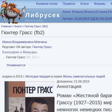
Перейти к основному содержанию
Книжная полка
Правила
Блоги
Форумы
Книги:
[Новые]
[Жанры]
[Серии]
[П
Либрусек
Авторы:
[А]
[Б]
[В]
[Г]
[Д]
[Е]
[Ж]
[З]
[И
Много книг
Вы здесь
Главная
»
Книги
»
Гюнтер Грасс (fb2)
Гюнтер Грасс (fb2)
Ирина Владимировна Млечина
Редсовет Об авторе:
Гюнтер Грасс
Биографии и Мемуары
Гюнтер Грасс
3M, 331 с.
Показать
Упоминается
издано в 2015 г.
Молодая гвардия
в серии
Жизнь замечательных людей
Добавлена: 21.06.2016
Аннотация
Роман «Жестяной бара
Грассу (1927–2015) ми
немногих немецких пис