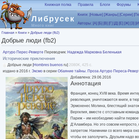
Перейти к основному содержанию
Книжная полка
Правила
Блоги
Форумы
Книги:
[Новые]
[Жанры]
[Серии]
[П
Либрусек
Авторы:
[А]
[Б]
[В]
[Г]
[Д]
[Е]
[Ж]
[З]
[И
Много книг
Вы здесь
Главная
»
Книги
»
Добрые люди (fb2)
Добрые люди (fb2)
Артуро Перес-Реверте
Переводчик:
Надежда Марковна Беленькая
Исторические приключения
Добрые люди [
Hombres buenos
ru]
2080K, 425 с.
издано в 2016 г.
Эксмо
в серии
Обаяние тайны. Проза Артуро Переса-Ревер
Добавлена: 29.06.2016
Аннотация
Франция, конец XVIII века. Время инт
революция, уничтожаются книги, в тю
Эрмохенес Молина, блестящий знаток
Вергилия, вместе с отставным коман
Париж – им необходимо найти первое
Д’Аламбера. Но это совсем непросто, 
запретом. Наемники со всего мира охо
чтобы ее заполучить. Друзьям надо во