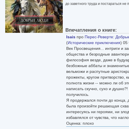
до заветного труда и постараться не 
Впечатления о книге:
Isais
про
Перес-Реверте
:
Добры
(
Исторические приключения
) 05
Век Просвещения... интриги и з
общества и безродные авантюрис
философия везде, даже в будуаре
безбожные аббаты и знаменитые
вельможи и распутные аристокр
прожекты, кругом притворство, 
полнота жизни -- можно ли об эт
написать скучно, сухо и душно?! 
получилось.
Я продержался почти до конца, 
была произойти решающая схватк
интересуясь ни героями, ни зло
избавлялся от чувства, что нагл
Оценка: плохо