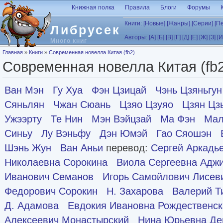
Перейти к основному содержанию
Книжная полка
Правила
Блоги
Форумы
Книги:
[Новые]
[Жанры]
[Серии]
[П
Либрусек
Авторы:
[А]
[Б]
[В]
[Г]
[Д]
[Е]
[Ж]
[З]
[И
Много книг
Вы здесь
Главная
»
Книги
»
Современная новелла Китая (fb2)
Современная новелла Китая (fb
Ван Мэн
Гу Хуа
Фэн Цзицай
Чэнь Цзяньгун
Сяньлян
Чжан Сюань
Цзяо Цзуяо
Цзян Цз
Ужээрту
Те Нин
Мэн Вэйцзай
Ма Фэн
Мал
Синьу
Лу Вэньфу
Дэн Юмэй
Гао Сяошэн
Шэнь Жун
Ван Аньи
перевод:
Сергей Аркадь
Николаевна Сорокина
Виола Сергеевна Адж
Иванович Семанов
Игорь Самойлович Лисев
Федорович Сорокин
Н. Захарова
Валерий Т
Д. Адамова
Евдокия Ивановна Рождественс
Алексеевич Монастырский
Нина Юрьевна Д