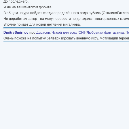
До последнего.
И не на ташкентском фронте.
В общем на ура пойдет среди определённого рода публики(Сталин=Гитлер)
Не доработал автор - на мову перевести не догадался, восторженных комм
Вполне пойдёт для новой нетлёнки мигалкова.
DmitrySmirnov
про
Дурасов
:
Чужой для всех [СИ]
(
Любовная фантастика
,
П
Очень похоже на попытку белетризировать военную игру. Мотивации геро