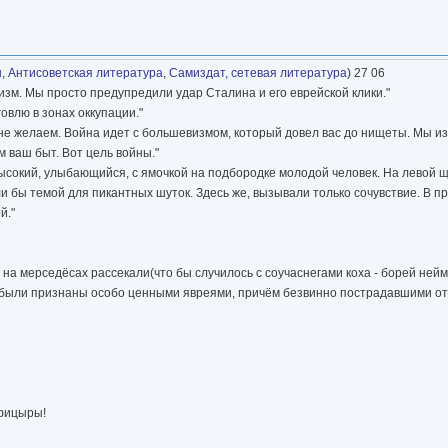
ы
,
Антисоветская литература
,
Самиздат, сетевая литература
) 27 06
изм. Мы просто предупредили удар Сталина и его еврейской клики."
влю в зонах оккупации."
не желаем. Война идет с большевизмом, который довел вас до нищеты. Мы из
 ваш быт. Вот цель войны."
ысокий, улыбающийся, с ямочкой на подбородке молодой человек. На левой щ
 бы темой для пикантных шуток. Здесь же, вызывали только сочувствие. В п
й."
бы на мерседёсах рассекали(что бы случилось с соучаснегами коха - борей н
 были признаны особо ценными явреями, причём безвинно пострадавшими от
офицыры!