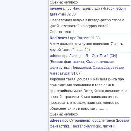
Оценка: неплохо
mysevra
про
Чиж
:
Тайны льда
(
Исторический
детектив
) 02 08
Опереточная чепуха в псевдо-ретро стиле с
кучей нелепостей и несуразностей.
Оценка: плохо
RedRoses3
про
Таксист
01 08
А чем дальше, тем лучше написано. 7 часть
другой "автор" писал? ))
udrees
про
Лисицин
:
Я – Орк. Том 1 [СИ]
(
Боевая фантастика
,
Юмористическая
фантастика
,
Попаданцы
,
Самиздат, сетевая
литература
) 31 07
Хорошая такая, добрая и наивная книга про
приключения попаданца в теле орка в
фэнтезийном мире. Все действо начинается с
первой страницы. Книга написана очень
простоватым языком, наивная, многое не
объясняется, ну и плюс как
………
Оценка: неплохо
udrees
про
Сугралинов
:
Город титанов
(
Боевая
фантастика
,
Постапокалипсис
,
ЛитРПГ
,