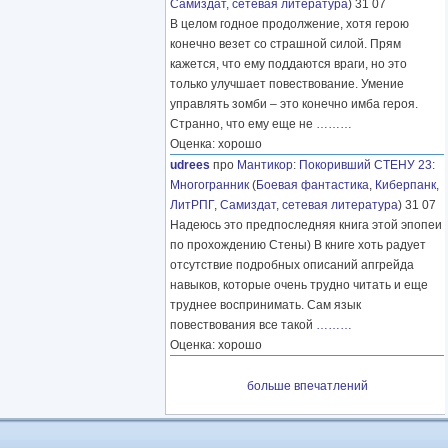
Самиздат, сетевая литература
) 31 07
В целом годное продолжение, хотя герою
конечно везет со страшной силой. Прям
кажется, что ему поддаются враги, но это
только улучшает повествование. Умение
управлять зомби – это конечно имба героя.
Странно, что ему еще не
………
Оценка: хорошо
udrees
про
Мантикор
:
Покоривший СТЕНУ 23:
Многогранник
(
Боевая фантастика
,
Киберпанк
,
ЛитРПГ
,
Самиздат, сетевая литература
) 31 07
Надеюсь это предпоследняя книга этой эпопеи
по прохождению Стены) В книге хоть радует
отсутствие подробных описаний апгрейда
навыков, которые очень трудно читать и еще
труднее воспринимать. Сам язык
повествования все такой
………
Оценка: хорошо
больше впечатлений