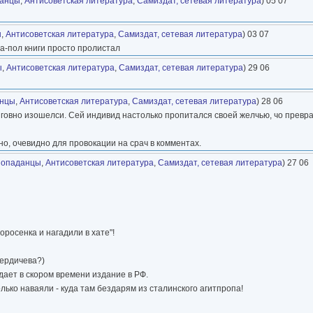
анцы
,
Антисоветская литература
,
Самиздат, сетевая литература
) 05 07
ы
,
Антисоветская литература
,
Самиздат, сетевая литература
) 03 07
а-пол книги просто пролистал
ы
,
Антисоветская литература
,
Самиздат, сетевая литература
) 29 06
нцы
,
Антисоветская литература
,
Самиздат, сетевая литература
) 28 06
на говно изошелси. Сей индивид настолько пропитался своей желчью, чо превр
но, очевидно для провокации на срач в комментах.
опаданцы
,
Антисоветская литература
,
Самиздат, сетевая литература
) 27 06
оросенка и нагадили в хате"!
Бердичева?)
идает в скором времени издание в РФ.
олько наваяли - куда там бездарям из сталинского агитпропа!