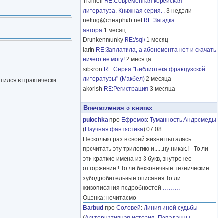
Tramell
RE:Современная корейская
литература. Книжная серия...
3 недели
nehug@cheaphub.net
RE:Загадка
автора
1 месяц
Drunkenmunky
RE:/sql/
1 месяц
larin
RE:Заплатила, а абонемента нет и скачать
ничего не могу!
2 месяца
sibkron
RE:Серия "Библиотека французской
литературы" (Макбел)
2 месяца
атился в практически
akorish
RE:Регистрация
3 месяца
Впечатления о книгах
pulochka
про
Ефремов
:
Туманность Андромеды
(
Научная фантастика
) 07 08
Несколько раз в своей жизни пыталась
прочитать эту трилогию и......ну никак.! - То ли
эти краткие имена из 3 букв, внутренее
отторжение ! То ли бесконечные технические
зубодробительные описания.То ли
живописания подробностей
………
Оценка: нечитаемо
Barbud
про
Соловей
:
Линия иной судьбы
(
Альтернативная история
,
Попаданцы
,