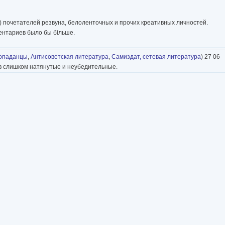
 почетателей резвуна, белоленточных и прочих креативных личностей.
ентариев было бы бiльше.
опаданцы
,
Антисоветская литература
,
Самиздат, сетевая литература
) 27 06
ев слишком натянутые и неубедительные.