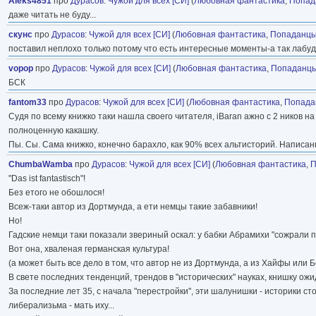
Aleks4851
про
Дурасов
:
Чужой для всех [СИ]
(
Любовная фантастика
,
Попад
даже читать не буду...
скунс
про
Дурасов
:
Чужой для всех [СИ]
(
Любовная фантастика
,
Попаданц
поставил неплохо только потому что есть интересные моменты-а так лабуд
vopop
про
Дурасов
:
Чужой для всех [СИ]
(
Любовная фантастика
,
Попаданц
БСК
fantom33
про
Дурасов
:
Чужой для всех [СИ]
(
Любовная фантастика
,
Попада
Судя по всему книжко таки нашла своего читателя, iBаrаn ажно с 2 ников 
полноценную какашку.
Пы. Сы. Сама книжко, конечно барахло, как 90% всех альтисторий. Написан
ChumbaWamba
про
Дурасов
:
Чужой для всех [СИ]
(
Любовная фантастика
,
П
"Das ist fantastisch"!
Без етого не обошлося!
Всеж-таки автор из Дортмунда, а ети немцы такие забавники!
Но!
Гадские немци таки показали звериный оскал: у бабки Абрамихи "сожрали п
Вот она, хваленая германская культура!
(а может быть все дело в том, что автор не из Дортмунда, а из Хайфы или 
В свете последних тенденций, трендов в "исторических" науках, книшку ож
За последние лет 35, с начала "перестройки", эти шалунишки - историки ст
либерализьма - мать иху...