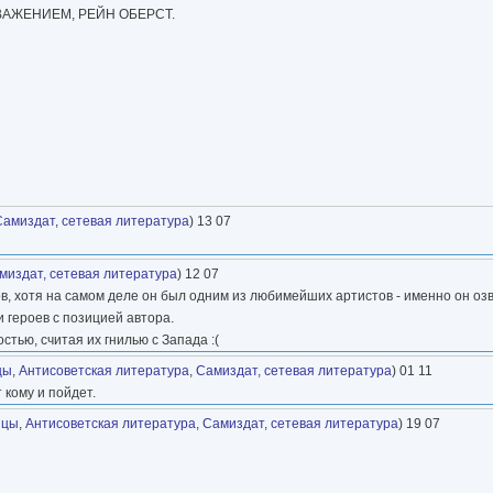
ВАЖЕНИЕМ, РЕЙН ОБЕРСТ.
Самиздат, сетевая литература
) 13 07
миздат, сетевая литература
) 12 07
ов, хотя на самом деле он был одним из любимейших артистов - именно он оз
и героев с позицией автора.
тью, считая их гнилью с Запада :(
цы
,
Антисоветская литература
,
Самиздат, сетевая литература
) 01 11
 кому и пойдет.
нцы
,
Антисоветская литература
,
Самиздат, сетевая литература
) 19 07