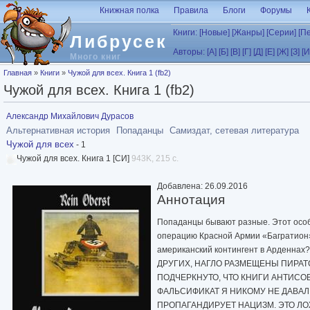
Перейти к основному содержанию
Книжная полка
Правила
Блоги
Форумы
Книги:
[Новые]
[Жанры]
[Серии]
[П
Либрусек
Авторы:
[А]
[Б]
[В]
[Г]
[Д]
[Е]
[Ж]
[З]
[И
Много книг
Вы здесь
Главная
»
Книги
»
Чужой для всех. Книга 1 (fb2)
Чужой для всех. Книга 1 (fb2)
Александр Михайлович Дурасов
Альтернативная история
Попаданцы
Самиздат, сетевая литература
Чужой для всех
- 1
Чужой для всех. Книга 1 [СИ]
943K, 215 с.
Добавлена: 26.09.2016
Аннотация
Попаданцы бывают разные. Этот особе
операцию Красной Армии «Багратион»
американский контингент в Арден
ДРУГИХ, НАГЛО РАЗМЕЩЕНЫ ПИРАТ
ПОДЧЕРКНУТО, ЧТО КНИГИ АНТИСО
ФАЛЬСИФИКАТ Я НИКОМУ НЕ ДАВАЛ
ПРОПАГАНДИРУЕТ НАЦИЗМ. ЭТО ЛО