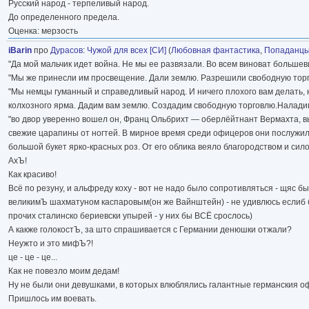
Русский народ - терпеливый народ.
До определенного предела.
Оценка: мерзость
iBаrin
про
Дурасов
:
Чужой для всех [СИ]
(
Любовная фантастика
,
Попаданц
"Да мой мальчик идет война. Не мы ее развязали. Во всем виноват большев
"Мы же принесли им просвещение. Дали землю. Разрешили свободную торго
"Мы немцы гуманный и справедливый народ. И ничего плохого вам делать, 
колхозного ярма. Дадим вам землю. Создадим свободную торговлю.Наладим
"во двор уверенно вошел он, Франц Ольбрихт — оберлёйтнант Вермахта, в
свежие царапины от ногтей. В мирное время среди офицеров они послужили
большой букет ярко-красных роз. От его облика веяло благородством и сило
АхЪ!
Как красиво!
Всё по резуну, и альфреду коху - вот не надо было сопротивляться - щяс 
великимЪ шахматуном каспаровым(он же Вайнштейн) - не удивлюсь еслиб
прочих сталинско бериевски упырей - у них бы ВСЁ срослось)
А какже голокостЪ, за што спрашивается с Германии денюшки отжали?
Неужто и это мифЪ?!
це - це - це...
Как не повезло моим дедам!
Ну не были они девушками, в которых влюблялись галантные германския 
Пришлось им воевать.