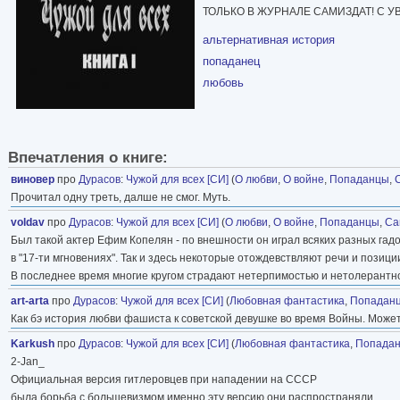
ТОЛЬКО В ЖУРНАЛЕ САМИЗДАТ! С У
альтернативная история
попаданец
любовь
Впечатления о книге:
виновер
про
Дурасов
:
Чужой для всех [СИ]
(
О любви
,
О войне
,
Попаданцы
,
Прочитал одну треть, далше не смог. Муть.
voldav
про
Дурасов
:
Чужой для всех [СИ]
(
О любви
,
О войне
,
Попаданцы
,
Са
Был такой актер Ефим Копелян - по внешности он играл всяких разных гад
в "17-ти мгновениях". Так и здесь некоторые отождевствляют речи и позици
В последнее время многие кругом страдают нетерпимостью и нетолерантнос
art-arta
про
Дурасов
:
Чужой для всех [СИ]
(
Любовная фантастика
,
Попадан
Как бэ история любви фашиста к советской девушке во время Войны. Может
Karkush
про
Дурасов
:
Чужой для всех [СИ]
(
Любовная фантастика
,
Попада
2-Jan_
Официальная версия гитлеровцев при нападении на СССР
была борьба с большевизмом,именно эту версию они распространяли