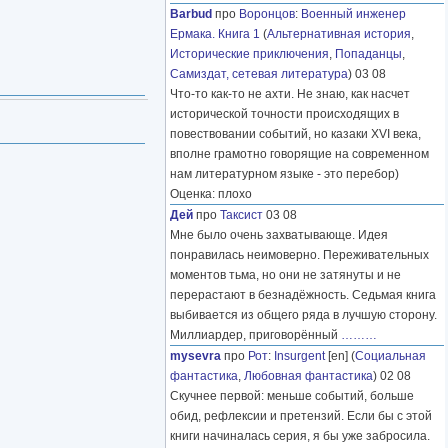
Barbud
про
Воронцов
:
Военный инженер
Ермака. Книга 1
(
Альтернативная история
,
Исторические приключения
,
Попаданцы
,
Самиздат, сетевая литература
) 03 08
Что-то как-то не ахти. Не знаю, как насчет
исторической точности происходящих в
повествовании событий, но казаки XVI века,
вполне грамотно говорящие на современном
нам литературном языке - это перебор)
Оценка: плохо
Дей
про
Таксист
03 08
Мне было очень захватывающе. Идея
понравилась неимоверно. Переживательных
моментов тьма, но они не затянуты и не
перерастают в безнадёжность. Седьмая книга
выбивается из общего ряда в лучшую сторону.
Миллиардер, приговорённый
………
mysevra
про
Рот
:
Insurgent
[en] (
Социальная
фантастика
,
Любовная фантастика
) 02 08
Скучнее первой: меньше событий, больше
обид, рефлексии и претензий. Если бы с этой
книги начиналась серия, я бы уже забросила.