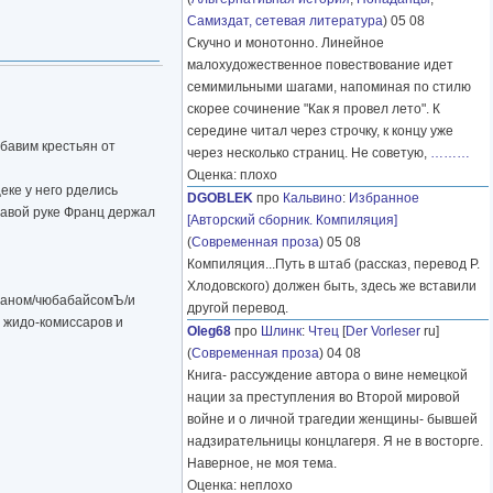
Самиздат, сетевая литература
) 05 08
Скучно и монотонно. Линейное
малохудожественное повествование идет
семимильными шагами, напоминая по стилю
скорее сочинение "Как я провел лето". К
середине читал через строчку, к концу уже
бавим крестьян от
через несколько страниц. Не советую,
………
Оценка: плохо
еке у него рделись
DGOBLEK
про
Кальвино
:
Избранное
равой руке Франц держал
[Авторский сборник. Компиляция]
(
Современная проза
) 05 08
Компиляция...Путь в штаб (рассказ, перевод Р.
Хлодовского) должен быть, здесь же вставили
ейманом/чюбабайсомЪ/и
другой перевод.
 жидо-комиссаров и
Oleg68
про
Шлинк
:
Чтец
[
Der Vorleser
ru]
(
Современная проза
) 04 08
Книга- рассуждение автора о вине немецкой
нации за преступления во Второй мировой
войне и о личной трагедии женщины- бывшей
надзирательницы концлагеря. Я не в восторге.
Наверное, не моя тема.
Оценка: неплохо