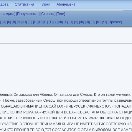
Карта
Статистика
Глюки
Абонемент
ериодика]
[Популярные]
[Страны]
[Теги]
]
[Й]
[К]
[Л]
[М]
[Н]
[О]
[П]
[Р]
[С]
[Т]
[У]
[Ф]
[Х]
[Ц]
[Ч]
[Ш]
[Щ]
[Э]
[Ю]
[Я]
[Прочее]
нный. Он загадка для Абвера. Он загадка для Смерш. Кто он такой «чужой»,
. Позже, завербованный Смерш, при помощи оперативной группы разведчико
нах? ОБРАЩАЮ ВНИМАНИЕ! НА САЙТАХ «ЛИБРУСЕК»,"ФЛИБУСТО", «ПОПАДА
СКИЕ КОПИИ РОМАНА «ЧУЖОЙ ДЛЯ ВСЕХ». СВЕРСТАНА ОБЛОЖКА С НАЦ
ВЕТСКИЕ.ПОЯВИЛОСЬ ФОТО ЛЖЕ РЕЙН ОБЕРСТА. РАЗРЕШЕНИЯ НА ПОДО
! УЧАСТИЯ В ЭТОМ НЕ ПРИНИМАЛ! КНИГА НЕ ИМЕЕТ АНТИСОВЕТСКУЮ Н
ЖЬ! КТО ПРОЧЕЛ ЕЕ ВСЮ,ТОТ СОГЛАСИТСЯ С ЭТИМ ВЫВОДОМ. ВСЕ ИЗМ