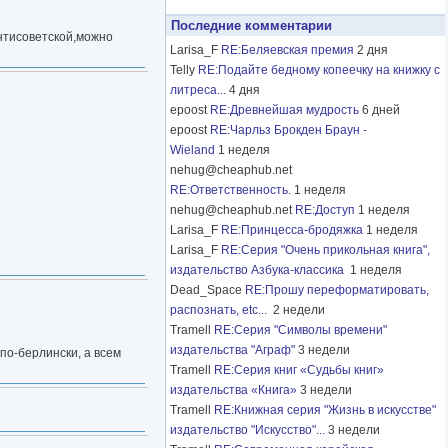
Последние комментарии
антисоветской,можно
Larisa_F
RE:Беляевская премия
2 дня
Telly
RE:Подайте бедному копеечку на книжку с
литреса...
4 дня
epoost
RE:Древнейшая мудрость
6 дней
epoost
RE:Чарльз Брокден Браун -
Wieland
1 неделя
nehug@cheaphub.net
RE:Ответственность.
1 неделя
nehug@cheaphub.net
RE:Доступ
1 неделя
Larisa_F
RE:Принцесса-бродяжка
1 неделя
Larisa_F
RE:Серия "Очень прикольная книга",
издательство Азбука-классика
1 неделя
Dead_Space
RE:Прошу переформатировать,
распознать, etc...
2 недели
Tramell
RE:Серия "Символы времени"
издательства "Аграф"
3 недели
по-берлински, а всем
Tramell
RE:Серия книг «Судьбы книг»
издательства «Книга»
3 недели
Tramell
RE:Книжная серия "Жизнь в искусстве"
издательство "Искусство"...
3 недели