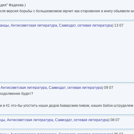
дия" Фадеева.)
теля версия борьбы с большевизмом звучит как откровение и книгу обьявили 
данцы
,
Антисоветская литература
,
Самиздат, сетевая литература
) 13 07
,
Антисоветская литература
,
Самиздат, сетевая литература
) 09 07
продолжение будет?
 в 41 что-бы угостить наши дедов баварским пивом, наших бабок штруделем 
нцы
,
Антисоветская литература
,
Самиздат, сетевая литература
) 08 07