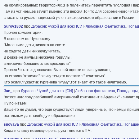
на оккупированных территориях.(Не поленитесь перечитать "Молодая Гвар
Там из уст немцев звучит именно эта версия.То что для современного чита
списать на русско-нацисский уклон в историческом образовании в России.
Surov1802
про
Дурасов
:
Чужой для всех [СИ]
(
Любовная фантастика
,
Попа
Прочел комментарии.
В основном по Чуковскому:
"Маленькие дети,низачто на свете
не ходите дети книжечку читать.
В книжечке акулы,в книжечке гориллы,
в книжечке большие злые крокодилы".
Прочел.Читать однозначно.Высшей оценки не заслуживает,
но ставлю "отлично" в пику тем,кто поставил "нечитаемо".
Кто осилил ужастик Тургенева "Муму",тот знает нто такое нечитаемо.
Jan_
про
Дурасов
:
Чужой для всех [СИ]
(
Любовная фантастика
,
Попаданцы
"позже наголову разбивший американский контингент в Арденах" - значит 
Ну почитаем
Ваще-то не думал, что еще существуют люди, уверенные, что немцы пришли
остальным дать свободу и образование
snovaya
про
Дурасов
:
Чужой для всех [СИ]
(
Любовная фантастика
,
Попада
Когда я слышу немецкую речь, рука тянется к ПМ.