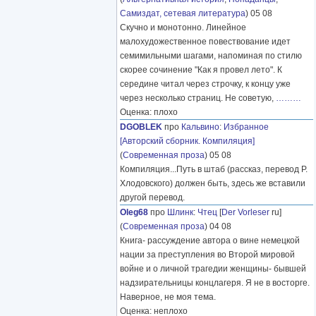
Самиздат, сетевая литература
) 05 08
Скучно и монотонно. Линейное
малохудожественное повествование идет
семимильными шагами, напоминая по стилю
скорее сочинение "Как я провел лето". К
середине читал через строчку, к концу уже
через несколько страниц. Не советую,
………
Оценка: плохо
DGOBLEK
про
Кальвино
:
Избранное
[Авторский сборник. Компиляция]
(
Современная проза
) 05 08
Компиляция...Путь в штаб (рассказ, перевод Р.
Хлодовского) должен быть, здесь же вставили
другой перевод.
Oleg68
про
Шлинк
:
Чтец
[
Der Vorleser
ru]
(
Современная проза
) 04 08
Книга- рассуждение автора о вине немецкой
нации за преступления во Второй мировой
войне и о личной трагедии женщины- бывшей
надзирательницы концлагеря. Я не в восторге.
Наверное, не моя тема.
Оценка: неплохо