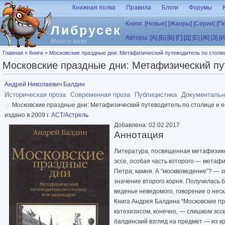
Перейти к основному содержанию
Книжная полка
Правила
Блоги
Форумы
Книги:
[Новые]
[Жанры]
[Серии]
[П
Либрусек
Авторы:
[А]
[Б]
[В]
[Г]
[Д]
[Е]
[Ж]
[З]
[И
Много книг
Вы здесь
Главная
»
Книги
»
Московские праздные дни: Метафизический путеводитель по столиц
Московские праздные дни: Метафизический пут
Андрей Николаевич Балдин
Историческая проза
Современная проза
Публицистика
Документальн
Московские праздные дни: Метафизический путеводитель по столице и 
издано в 2009 г.
АСТ/Астрель
Добавлена: 02.02.2017
Аннотация
Литература, посвященная метафизике 
эссе, особая часть которого — метаф
Петра; камня. А “москвоведение”? — з
значение второго корня. Получилась 
веденье неведомого, говорение о неск
Книга Андрея Балдина “Московские пра
катехизисом, конечно, — слишком эссе
балдинский взгляд на предмет — из к