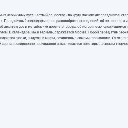
амых необычных путешествий по Москве - по кругу московских праздников, ста
ых. Праздничный календарь полон разнообразных сведений: об ее прошлом и
 об архитектуре и метафизике древнего города, об исторически сложившемся
угом. В календаре, как в зеркале, отражается Москва. Порой перед этим зерк
падаются сказки, выдумки и мифы, сочиненные самими горожанами. От этого 
ом зрения совершенно неожиданно высвечиваются некоторые аспекты творче