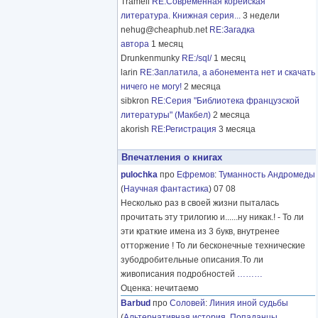
Tramell
RE:Современная корейская
литература. Книжная серия...
3 недели
nehug@cheaphub.net
RE:Загадка
автора
1 месяц
Drunkenmunky
RE:/sql/
1 месяц
larin
RE:Заплатила, а абонемента нет и скачать
ничего не могу!
2 месяца
sibkron
RE:Серия "Библиотека французской
литературы" (Макбел)
2 месяца
akorish
RE:Регистрация
3 месяца
Впечатления о книгах
pulochka
про
Ефремов
:
Туманность Андромеды
(
Научная фантастика
) 07 08
Несколько раз в своей жизни пыталась
прочитать эту трилогию и......ну никак.! - То ли
эти краткие имена из 3 букв, внутренее
отторжение ! То ли бесконечные технические
зубодробительные описания.То ли
живописания подробностей
………
Оценка: нечитаемо
Barbud
про
Соловей
:
Линия иной судьбы
(
Альтернативная история
,
Попаданцы
,