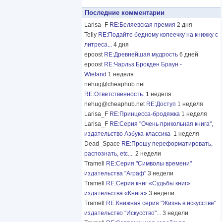
Последние комментарии
Larisa_F
RE:Беляевская премия
2 дня
Telly
RE:Подайте бедному копеечку на книжку с
литреса...
4 дня
epoost
RE:Древнейшая мудрость
6 дней
epoost
RE:Чарльз Брокден Браун -
Wieland
1 неделя
nehug@cheaphub.net
RE:Ответственность.
1 неделя
nehug@cheaphub.net
RE:Доступ
1 неделя
Larisa_F
RE:Принцесса-бродяжка
1 неделя
Larisa_F
RE:Серия "Очень прикольная книга",
издательство Азбука-классика
1 неделя
Dead_Space
RE:Прошу переформатировать,
распознать, etc...
2 недели
Tramell
RE:Серия "Символы времени"
издательства "Аграф"
3 недели
Tramell
RE:Серия книг «Судьбы книг»
издательства «Книга»
3 недели
Tramell
RE:Книжная серия "Жизнь в искусстве"
издательство "Искусство"...
3 недели