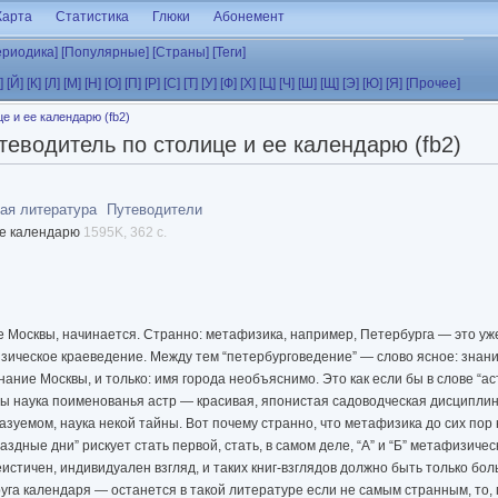
Карта
Статистика
Глюки
Абонемент
ериодика]
[Популярные]
[Страны]
[Теги]
]
[Й]
[К]
[Л]
[М]
[Н]
[О]
[П]
[Р]
[С]
[Т]
[У]
[Ф]
[Х]
[Ц]
[Ч]
[Ш]
[Щ]
[Э]
[Ю]
[Я]
[Прочее]
е и ее календарю (fb2)
еводитель по столице и ее календарю (fb2)
ая литература
Путеводители
ее календарю
1595K, 362 с.
Москвы, начинается. Странно: метафизика, например, Петербурга — это уже
изическое краеведение. Между тем “петербурговедение” — слово ясное: знани
нание Москвы, и только: имя города необъяснимо. Это как если бы в слове “
бы наука поименованья астр — красивая, японистая садоводческая дисципли
азуемом, наука некой тайны. Вот почему странно, что метафизика до сих пор 
здные дни” рискует стать первой, стать, в самом деле, “А” и “Б” метафизиче
истичен, индивидуален взгляд, и таких книг-взглядов должно быть только бол
руга календаря — останется в такой литературе если не самым странным, то,