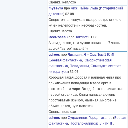
Оценка: неплохо
mysevra
про
Чиж
:
Тайны льда
(
Исторический
детектив
) 02 08
Опереточная чепуха в псевдо-ретро стиле с
кучей нелепостей и несуразностей.
Оценка: плохо
RedRoses3
про
Таксист
01 08
А чем дальше, тем лучше написано. 7 часть
другой "автор" писал? ))
udrees
про
Лисицин
:
Я – Орк. Том 1 [СИ]
(
Боевая фантастика
,
Юмористическая
фантастика
,
Попаданцы
,
Самиздат, сетевая
литература
) 31 07
Хорошая такая, добрая и наивная книга про
приключения попаданца в теле орка в
фэнтезийном мире. Все действо начинается с
первой страницы. Книга написана очень
простоватым языком, наивная, многое не
объясняется, ну и плюс как
………
Оценка: неплохо
udrees
про
Сугралинов
:
Город титанов
(
Боевая
фантастика
,
Постапокалипсис
,
ЛитРПГ
,