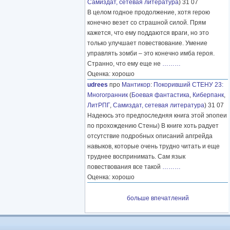
Самиздат, сетевая литература
) 31 07
В целом годное продолжение, хотя герою
конечно везет со страшной силой. Прям
кажется, что ему поддаются враги, но это
только улучшает повествование. Умение
управлять зомби – это конечно имба героя.
Странно, что ему еще не
………
Оценка: хорошо
udrees
про
Мантикор
:
Покоривший СТЕНУ 23:
Многогранник
(
Боевая фантастика
,
Киберпанк
,
ЛитРПГ
,
Самиздат, сетевая литература
) 31 07
Надеюсь это предпоследняя книга этой эпопеи
по прохождению Стены) В книге хоть радует
отсутствие подробных описаний апгрейда
навыков, которые очень трудно читать и еще
труднее воспринимать. Сам язык
повествования все такой
………
Оценка: хорошо
больше впечатлений