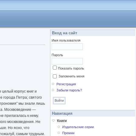
Вход на сайт
Имя пользователя
Пароль
Показать пароль
Запомнить меня
Регистрация
Забыли пароль?
 целый корпус книг и
е города Петра; святого
астрономия” мы знали лишь
на. Москвоведение —
Навигация
не прилагалась к нему.
Книги
ского москвоведения. Не
Издательские серии
ьше. Но ясно, что
Премии
 пожалуй, самым трудным.