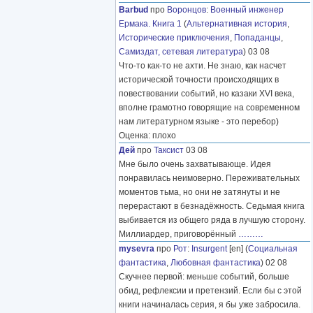
Barbud
про
Воронцов
:
Военный инженер
Ермака. Книга 1
(
Альтернативная история
,
Исторические приключения
,
Попаданцы
,
Самиздат, сетевая литература
) 03 08
Что-то как-то не ахти. Не знаю, как насчет
исторической точности происходящих в
повествовании событий, но казаки XVI века,
вполне грамотно говорящие на современном
нам литературном языке - это перебор)
Оценка: плохо
Дей
про
Таксист
03 08
Мне было очень захватывающе. Идея
понравилась неимоверно. Переживательных
моментов тьма, но они не затянуты и не
перерастают в безнадёжность. Седьмая книга
выбивается из общего ряда в лучшую сторону.
Миллиардер, приговорённый
………
mysevra
про
Рот
:
Insurgent
[en] (
Социальная
фантастика
,
Любовная фантастика
) 02 08
Скучнее первой: меньше событий, больше
обид, рефлексии и претензий. Если бы с этой
книги начиналась серия, я бы уже забросила.