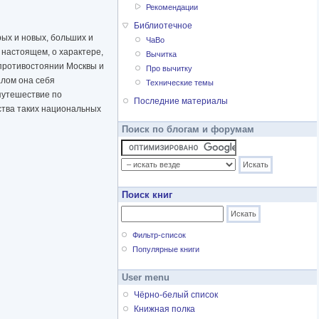
Рекомендации
Библиотечное
рых и новых, больших и
ЧаВо
 настоящем, о характере,
Вычитка
 противостоянии Москвы и
Про вычитку
алом она себя
Технические темы
путешествие по
Последние материалы
ства таких национальных
Поиск по блогам и форумам
Поиск книг
Фильтр-список
Популярные книги
User menu
Чёрно-белый список
Книжная полка