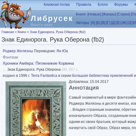
Перейти к основному содержанию
Книжная полка
Правила
Блоги
Форумы
Книги:
[Новые]
[Жанры]
[Серии]
[П
Либрусек
Авторы:
[А]
[Б]
[В]
[Г]
[Д]
[Е]
[Ж]
[З]
[И
Много книг
Вы здесь
Главная
»
Книги
»
Знак Единорога. Рука Оберона (fb2)
Знак Единорога. Рука Оберона (fb2)
Роджер Желязны
Переводчик:
Ян Юа
Фэнтези
Хроники Амбера
:
Пятикнижие Корвина
Знак Единорога. Рука Оберона
6M, 287 с.
издано в 1996 г.
Terra Fantastica
в серии
Большая библиотека приключений и
Добавлена: 15.04.2017
Аннотация
Самый знаменитый в мире фэнтезий
Роджера Желязны в десяти книгах, и
…Владея странным знанием, обретенн
изначального Образа, созданным гени
одним из своих братьев, который жа
начертать свой Образ, Образ мира, п