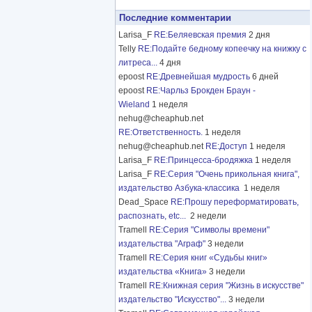
Последние комментарии
Larisa_F
RE:Беляевская премия
2 дня
Telly
RE:Подайте бедному копеечку на книжку с
литреса...
4 дня
epoost
RE:Древнейшая мудрость
6 дней
epoost
RE:Чарльз Брокден Браун -
Wieland
1 неделя
nehug@cheaphub.net
RE:Ответственность.
1 неделя
nehug@cheaphub.net
RE:Доступ
1 неделя
Larisa_F
RE:Принцесса-бродяжка
1 неделя
Larisa_F
RE:Серия "Очень прикольная книга",
издательство Азбука-классика
1 неделя
Dead_Space
RE:Прошу переформатировать,
распознать, etc...
2 недели
Tramell
RE:Серия "Символы времени"
издательства "Аграф"
3 недели
Tramell
RE:Серия книг «Судьбы книг»
издательства «Книга»
3 недели
Tramell
RE:Книжная серия "Жизнь в искусстве"
издательство "Искусство"...
3 недели