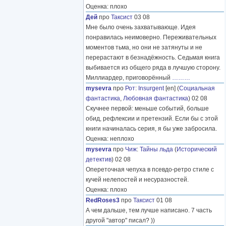
Оценка: плохо
Дей
про
Таксист
03 08
Мне было очень захватывающе. Идея
понравилась неимоверно. Переживательных
моментов тьма, но они не затянуты и не
перерастают в безнадёжность. Седьмая книга
выбивается из общего ряда в лучшую сторону.
Миллиардер, приговорённый
………
mysevra
про
Рот
:
Insurgent
[en] (
Социальная
фантастика
,
Любовная фантастика
) 02 08
Скучнее первой: меньше событий, больше
обид, рефлексии и претензий. Если бы с этой
книги начиналась серия, я бы уже забросила.
Оценка: неплохо
mysevra
про
Чиж
:
Тайны льда
(
Исторический
детектив
) 02 08
Опереточная чепуха в псевдо-ретро стиле с
кучей нелепостей и несуразностей.
Оценка: плохо
RedRoses3
про
Таксист
01 08
А чем дальше, тем лучше написано. 7 часть
другой "автор" писал? ))