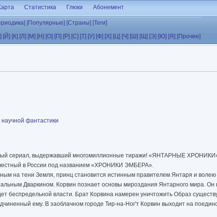
Карта
Статистика
Глюки
Абонемент
ериодика]
[Популярные]
[Страны]
[Теги]
]
[Й]
[К]
[Л]
[М]
[Н]
[О]
[П]
[Р]
[С]
[Т]
[У]
[Ф]
[Х]
[Ц]
[Ч]
[Ш]
[Щ]
[Э]
[Ю]
[Я]
[Прочее]
 научной фантастики
ный сериал, выдержавший многомиллионные тиражи! «ЯНТАРНЫЕ ХРОНИКИ»
звестный в России под названием «ХРОНИКИ ЭМБЕРА».
ым на тени Земля, принц становится истинным правителем Янтаря и волею 
альным Дваркином. Корвин познает основы мироздания Янтарного мира. Он в
ждет беспредельной власти. Брат Корвина намерен уничтожить Образ сущест
одчиненный ему. В заоблачном городе Тир-на-Ног'т Корвин выходит на поедин