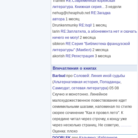
Tramell
RE:Современная корейская
литература. Книжная серия...
3 недели
nehug@cheaphub.net
RE:Загадка
автора
1 месяц
Drunkenmunky
RE:/sql/
1 месяц
larin
RE:Заплатила, а абонемента нет и скачать
ничего не могу!
2 месяца
sibkron
RE:Серия "Библиотека французской
литературы" (Макбел)
2 месяца
akorish
RE:Регистрация
3 месяца
Впечатления о книгах
Barbud
про
Соловей
:
Линия иной судьбы
(
Альтернативная история
,
Попаданцы
,
Самиздат, сетевая литература
) 05 08
Скучно и монотонно. Линейное
малохудожественное повествование идет
семимильными шагами, напоминая по стилю
скорее сочинение "Как я провел лето". К
середине читал через строчку, к концу уже
через несколько страниц. Не советую,
………
Оценка: плохо
DGOBLEK
про
Кальвино
:
Избранное