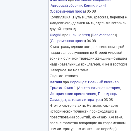
[Авторский сборник. Компиляция]
(
Современная проза
) 05 08
Компиляция...Путь в штаб (рассказ, перевод Р.
Хлодовского) должен быть, здесь же вставили
другой перевод.
Oleg68
про
Шлинк
:
Чтец
[
Der Vorleser
ru]
(
Современная проза
) 04 08
Книга- рассуждение автора о вине немецкой
нации за преступления во Второй мировой
войне и о личной трагедии женщины- бывшей
надзирательницы концлагеря. Я не в восторге.
Наверное, не моя тема.
Оценка: неплохо
Barbud
про
Воронцов
:
Военный инженер
Ермака. Книга 1
(
Альтернативная история
,
Исторические приключения
,
Попаданцы
,
Самиздат, сетевая литература
) 03 08
Что-то как-то не ахти. Не знаю, как насчет
исторической точности происходящих в
повествовании событий, но казаки XVI века,
вполне грамотно говорящие на современном
нам литературном языке - это перебор)