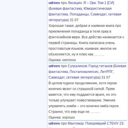
udrees
про
Лисицин
:
Я – Орк. Том 1 [СИ]
(
Боевая фантастика
,
Юмористическая
фантастика
,
Попаданцы
,
Самиздат, сетевая
литература
) 31 07
Хорошая такая, добрая и наивная книга про
приключения попаданца в теле орка в
фэнтезийном мире. Все действо начинается с
первой страницы. Книга написана очень
простоватым языком, наивная, многое не
объясняется, ну и плюс как
………
Оценка: неплохо
udrees
про
Сугралинов
:
Город титанов
(
Боевая
фантастика
,
Постапокалипсис
,
ЛитРПГ
,
Самиздат, сетевая литература
) 31 07
В целом годное продолжение, хотя герою
конечно везет со страшной силой. Прям
кажется, что ему поддаются враги, но это
только улучшает повествование. Умение
управлять зомби – это конечно имба героя.
Странно, что ему еще не
………
Оценка: хорошо
udrees
про
Мантикор
:
Покоривший СТЕНУ 23: