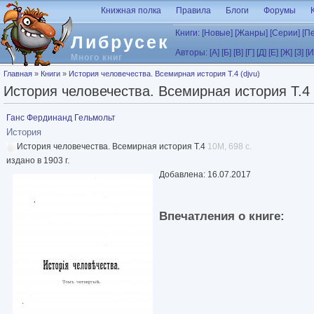
Перейти к основному содержанию
Книжная полка
Правила
Блоги
Форумы
Книги:
[Новые]
[Жанры]
[Серии]
[П
Либрусек
Авторы:
[А]
[Б]
[В]
[Г]
[Д]
[Е]
[Ж]
[З]
[И
Много книг
Вы здесь
Главная
»
Книги
»
История человечества. Всемирная история Т.4 (djvu)
История человечества. Всемирная история Т.4 
Ганс Фердинанд Гельмольт
История
История человечества. Всемирная история Т.4
10M, 698 с.
издано в 1903 г.
Добавлена: 16.07.2017
Впечатления о книге: