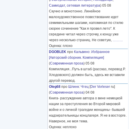
Самиздат, сетевая литература
) 05 08
Скучно и монотонно. Линейное
малохудожественное повествование идет
семимильными шагами, напоминая по стилю
скорее сочинение "Как я провел лето". К
середине читал через строчку, к концу уже
через несколько страниц. Не советую,
………
Оценка: плохо
DGOBLEK
про
Кальвино
:
Избранное
[Авторский сборник. Компиляция]
(
Современная проза
) 05 08
Компиляция...Путь в штаб (рассказ, перевод Р.
Хлодовского) должен быть, здесь же вставили
другой перевод.
Oleg68
про
Шлинк
:
Чтец
[
Der Vorleser
ru]
(
Современная проза
) 04 08
Книга- рассуждение автора о вине немецкой
нации за преступления во Второй мировой
войне и о личной трагедии женщины- бывшей
надзирательницы концлагеря. Я не в восторге.
Наверное, не моя тема.
Оценка: неплохо