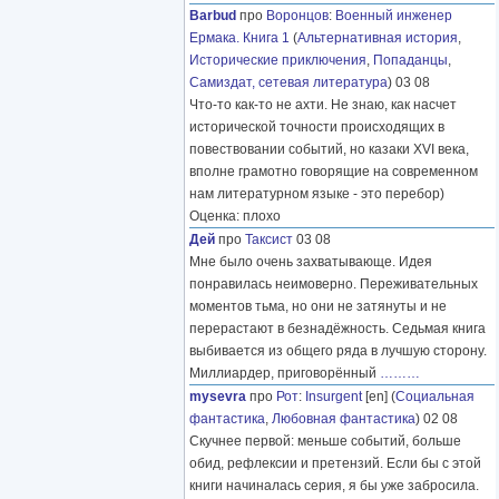
Barbud
про
Воронцов
:
Военный инженер
Ермака. Книга 1
(
Альтернативная история
,
Исторические приключения
,
Попаданцы
,
Самиздат, сетевая литература
) 03 08
Что-то как-то не ахти. Не знаю, как насчет
исторической точности происходящих в
повествовании событий, но казаки XVI века,
вполне грамотно говорящие на современном
нам литературном языке - это перебор)
Оценка: плохо
Дей
про
Таксист
03 08
Мне было очень захватывающе. Идея
понравилась неимоверно. Переживательных
моментов тьма, но они не затянуты и не
перерастают в безнадёжность. Седьмая книга
выбивается из общего ряда в лучшую сторону.
Миллиардер, приговорённый
………
mysevra
про
Рот
:
Insurgent
[en] (
Социальная
фантастика
,
Любовная фантастика
) 02 08
Скучнее первой: меньше событий, больше
обид, рефлексии и претензий. Если бы с этой
книги начиналась серия, я бы уже забросила.