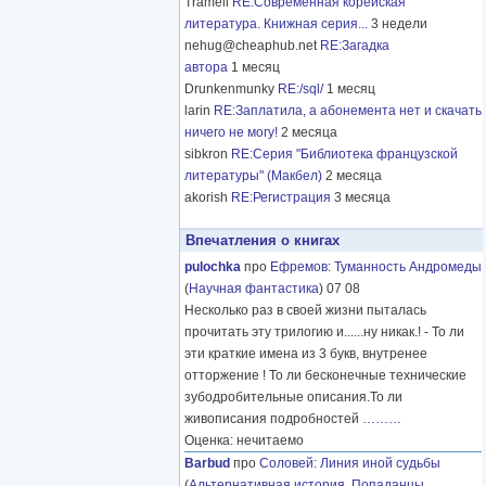
Tramell
RE:Современная корейская
литература. Книжная серия...
3 недели
nehug@cheaphub.net
RE:Загадка
автора
1 месяц
Drunkenmunky
RE:/sql/
1 месяц
larin
RE:Заплатила, а абонемента нет и скачать
ничего не могу!
2 месяца
sibkron
RE:Серия "Библиотека французской
литературы" (Макбел)
2 месяца
akorish
RE:Регистрация
3 месяца
Впечатления о книгах
pulochka
про
Ефремов
:
Туманность Андромеды
(
Научная фантастика
) 07 08
Несколько раз в своей жизни пыталась
прочитать эту трилогию и......ну никак.! - То ли
эти краткие имена из 3 букв, внутренее
отторжение ! То ли бесконечные технические
зубодробительные описания.То ли
живописания подробностей
………
Оценка: нечитаемо
Barbud
про
Соловей
:
Линия иной судьбы
(
Альтернативная история
,
Попаданцы
,