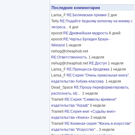
Последние комментарии
Larisa_F
RE:Беляевская премия
2 дня
Telly
RE:Подайте бедному копеечку на книжку с
литреса...
4 дня
epoost
RE:Древнейшая мудрость
6 дней
epoost
RE:Чарльз Брокден Браун -
Wieland
1 неделя
nehug@cheaphub.net
RE:Ответственность.
1 неделя
nehug@cheaphub.net
RE:Доступ
1 неделя
Larisa_F
RE:Принцесса-бродяжка
1 неделя
Larisa_F
RE:Серия "Очень прикольная книга",
издательство Азбука-классика
1 неделя
Dead_Space
RE:Прошу переформатировать,
распознать, etc...
2 недели
Tramell
RE:Серия "Символы времени"
издательства "Аграф"
3 недели
Tramell
RE:Серия книг «Судьбы книг»
издательства «Книга»
3 недели
Tramell
RE:Книжная серия "Жизнь в искусстве"
издательство "Искусство"...
3 недели