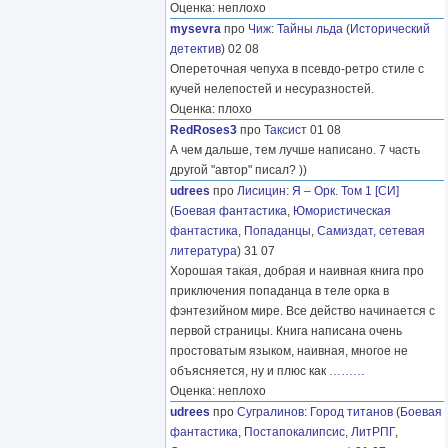
Оценка: неплохо
mysevra
про
Чиж
:
Тайны льда
(
Исторический
детектив
) 02 08
Опереточная чепуха в псевдо-ретро стиле с
кучей нелепостей и несуразностей.
Оценка: плохо
RedRoses3
про
Таксист
01 08
А чем дальше, тем лучше написано. 7 часть
другой "автор" писал? ))
udrees
про
Лисицин
:
Я – Орк. Том 1 [СИ]
(
Боевая фантастика
,
Юмористическая
фантастика
,
Попаданцы
,
Самиздат, сетевая
литература
) 31 07
Хорошая такая, добрая и наивная книга про
приключения попаданца в теле орка в
фэнтезийном мире. Все действо начинается с
первой страницы. Книга написана очень
простоватым языком, наивная, многое не
объясняется, ну и плюс как
………
Оценка: неплохо
udrees
про
Сугралинов
:
Город титанов
(
Боевая
фантастика
,
Постапокалипсис
,
ЛитРПГ
,