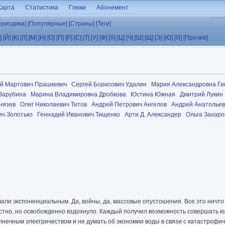
Карта
Статистика
Глюки
Абонемент
ериодика]
[Популярные]
[Страны]
[Теги]
]
[Й]
[К]
[Л]
[М]
[Н]
[О]
[П]
[Р]
[С]
[Т]
[У]
[Ф]
[Х]
[Ц]
[Ч]
[Ш]
[Щ]
[Э]
[Ю]
[Я]
[Прочее]
й Мартович Прашкевич
Сергей Борисович Удалин
Мария Александровна Ги
Зарубина
Марина Владимировна Дробкова
Юстина Южная
Дмитрий Лукин
нязев
Олег Николаевич Титов
Андрей Петрович Ангелов
Андрей Анатольев
ич Золотько
Геннадий Иванович Тищенко
Арти Д. Александер
Ольга Захаро
вали экспоненциальным. Да, войны, да, массовые опустошения. Все это ничт
стно, но освобожденно вздохнуло. Каждый получил возможность совершать 
нечным электричеством и не думать об экономии воды в связи с катастрофи