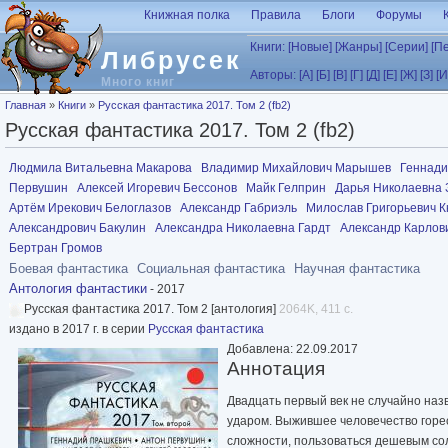
Перейти к основному содержанию
Книжная полка
Правила
Блоги
Форумы
Книги:
[Новые]
[Жанры]
[Серии]
[П
Либрусек
Авторы:
[А]
[Б]
[В]
[Г]
[Д]
[Е]
[Ж]
[З]
[И
Много книг
Вы здесь
Главная
»
Книги
»
Русская фантастика 2017. Том 2 (fb2)
Русская фантастика 2017. Том 2 (fb2)
Людмила Витальевна Макарова
Владимир Михайлович Марышев
Геннади
Первушин
Алексей Игоревич Бессонов
Майк Гелприн
Дарья Николаевна 
Артём Ирекович Белоглазов
Александр Габриэль
Милослав Григорьевич К
Александрович Бакулин
Александра Николаевна Гардт
Александр Карлов
Бертран Громов
Боевая фантастика
Социальная фантастика
Научная фантастика
Антология фантастики
- 2017
Русская фантастика 2017. Том 2 [антология]
2064K, 411 с.
издано в 2017 г. в серии
Русская фантастика
Добавлена: 22.09.2017
Аннотация
Двадцать первый век не случайно наз
ударом. Выжившее человечество горе
сложности, пользоваться дешевым сол