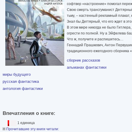
софтвер «настроение» помогал пере
Свою смерть трансгуманист Дегтярный
тьму, – настенный рекламный плакат,
Знал бы Дегтярный, что его ждет в э
В этом мире никогда не было Гитлера,
огрести по полной. Ну а Эйфелева ба
Что ж, получите и распишитесь…
Геннадий Прашкевич, Антон Первушин,
традиционного ежегодного сборника «
сборник рассказов
альманах фантастики
миры будущего
русская фантастика
антология фантастики
Впечатления о книге:
1 единица
Прочитавшие эту книги читали: