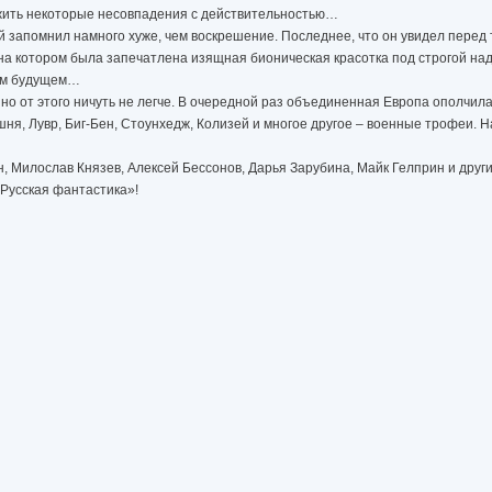
жить некоторые несовпадения с действительностью…
 запомнил намного хуже, чем воскрешение. Последнее, что он увидел перед т
 на котором была запечатлена изящная бионическая красотка под строгой н
том будущем…
 но от этого ничуть не легче. В очередной раз объединенная Европа ополчил
шня, Лувр, Биг-Бен, Стоунхедж, Колизей и многое другое – военные трофеи. 
 Милослав Князев, Алексей Бессонов, Дарья Зарубина, Майк Гелприн и други
Русская фантастика»!