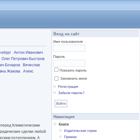
Вход на сайт
Имя пользователя
нзбург
Антон Иванович
Пароль
Олег Петрович Быстров
ич Бочаров
Вячеслав
Показать пароль
вна Жакова
Алекс
Запомнить меня
Регистрация
Забыли пароль?
Навигация
Книги
о перед Климатическим
Издательские серии
юридические сделки любой
Премии
ческим потеплением. А