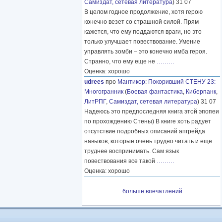
Самиздат, сетевая литература
) 31 07
В целом годное продолжение, хотя герою
конечно везет со страшной силой. Прям
кажется, что ему поддаются враги, но это
только улучшает повествование. Умение
управлять зомби – это конечно имба героя.
Странно, что ему еще не
………
Оценка: хорошо
udrees
про
Мантикор
:
Покоривший СТЕНУ 23:
Многогранник
(
Боевая фантастика
,
Киберпанк
,
ЛитРПГ
,
Самиздат, сетевая литература
) 31 07
Надеюсь это предпоследняя книга этой эпопеи
по прохождению Стены) В книге хоть радует
отсутствие подробных описаний апгрейда
навыков, которые очень трудно читать и еще
труднее воспринимать. Сам язык
повествования все такой
………
Оценка: хорошо
больше впечатлений