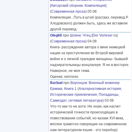
[Авторский сборник. Компиляция]
(
Современная проза
) 05 08
Компиляция...Путь в штаб (рассказ, перевод Р.
Хлодовского) должен быть, здесь же вставили
другой перевод.
Oleg68
про
Шлинк
:
Чтец
[
Der Vorleser
ru]
(
Современная проза
) 04 08
Книга- рассуждение автора о вине немецкой
нации за преступления во Второй мировой
войне и о личной трагедии женщины- бывшей
надзирательницы концлагеря. Я не в восторге.
Наверное, не моя тема.
Оценка: неплохо
Barbud
про
Воронцов
:
Военный инженер
Ермака. Книга 1
(
Альтернативная история
,
Исторические приключения
,
Попаданцы
,
Самиздат, сетевая литература
) 03 08
Что-то как-то не ахти. Не знаю, как насчет
исторической точности происходящих в
повествовании событий, но казаки XVI века,
вполне грамотно говорящие на современном
нам литературном языке - это перебор)