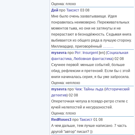
Оценка: плохо
Дей
про
Таксист
03 08
Мне было очень захватывающе. Идея
понравилась неимоверно. Переживательных
моментов тьма, но они не затянуты и не
перерастают в безнадёжность. Седьмая книга
выбивается из общего ряда в лучшую сторону.
Миллиардер, приговорённый
………
mysevra
про
Рот
:
Insurgent
[en] (
Социальная
фантастика
,
Любовная фантастика
) 02 08
Скучнее первой: меньше событий, больше
обид, рефлексии и претензий. Если бы с этой
книги начиналась серия, я бы уже забросила.
Оценка: неплохо
mysevra
про
Чиж
:
Тайны льда
(
Исторический
детектив
) 02 08
Опереточная чепуха в псевдо-ретро стиле с
кучей нелепостей и несуразностей.
Оценка: плохо
RedRoses3
про
Таксист
01 08
А чем дальше, тем лучше написано. 7 часть
другой "автор" писал? ))