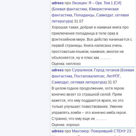
udrees
про
Лисицин
:
Я – Орк. Том 1 [СИ]
(
Боевая фантастика
,
Юмористическая
фантастика
,
Попаданцы
,
Самиздат, сетевая
литература
) 31 07
Хорошая такая, добрая и наивная книга про
приключения попаданца в теле орка в
фэнтезийном мире. Все действо начинается с
первой страницы. Книга написана очень
простоватым языком, наивная, многое не
объясняется, ну и плюс как
………
Оценка: неплохо
udrees
про
Сугралинов
:
Город титанов
(
Боевая
фантастика
,
Постапокалипсис
,
ЛитРПГ
,
Самиздат, сетевая литература
) 31 07
В целом годное продолжение, хотя герою
конечно везет со страшной силой. Прям
кажется, что ему поддаются враги, но это
только улучшает повествование. Умение
управлять зомби – это конечно имба героя.
Странно, что ему еще не
………
Оценка: хорошо
udrees
про
Мантикор
:
Покоривший СТЕНУ 23: