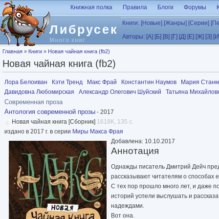
Перейти к основному содержанию
Книжная полка
Правила
Блоги
Форумы
Книги:
[Новые]
[Жанры]
[Серии]
[П
Либрусек
Авторы:
[А]
[Б]
[В]
[Г]
[Д]
[Е]
[Ж]
[З]
[И
Много книг
Вы здесь
Главная
»
Книги
»
Новая чайная книга (fb2)
Новая чайная книга (fb2)
Лора Белоиван
Кэти Тренд
Макс Фрай
Константин Наумов
Мария Станк
Давидовна Любомирская
Александр Олегович Шуйский
Татьяна Михайлов
Современная проза
Антология современной прозы
- 2017
Новая чайная книга [Сборник]
1618K, 135 с.
издано в 2017 г. в серии
Миры Макса Фрая
Добавлена: 10.10.2017
Аннотация
Однажды писатель Дмитрий Дейч предл
рассказывают читателям о способах ег
С тех пор прошло много лет, и даже п
историй успели выслушать и рассказа
надеждами.
Вот она.