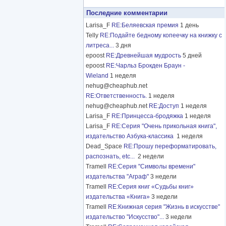
Последние комментарии
Larisa_F
RE:Беляевская премия
1 день
Telly
RE:Подайте бедному копеечку на книжку с
литреса...
3 дня
epoost
RE:Древнейшая мудрость
5 дней
epoost
RE:Чарльз Брокден Браун -
Wieland
1 неделя
nehug@cheaphub.net
RE:Ответственность.
1 неделя
nehug@cheaphub.net
RE:Доступ
1 неделя
Larisa_F
RE:Принцесса-бродяжка
1 неделя
Larisa_F
RE:Серия "Очень прикольная книга",
издательство Азбука-классика
1 неделя
Dead_Space
RE:Прошу переформатировать,
распознать, etc...
2 недели
Tramell
RE:Серия "Символы времени"
издательства "Аграф"
3 недели
Tramell
RE:Серия книг «Судьбы книг»
издательства «Книга»
3 недели
Tramell
RE:Книжная серия "Жизнь в искусстве"
издательство "Искусство"...
3 недели