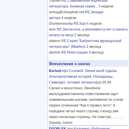
Tramell
RE:Современная корейская
литература. Книжная серия...
3 недели
nehug@cheaphub.net
RE:Загадка
автора
4 недели
Drunkenmunky
RE:/sql/
4 недели
larin
RE:Заплатила, а абонемента нет и скачать
ничего не могу!
2 месяца
sibkron
RE:Серия "Библиотека французской
литературы" (Макбел)
2 месяца
akorish
RE:Регистрация
3 месяца
Впечатления о книгах
Barbud
про
Соловей
:
Линия иной судьбы
(
Альтернативная история
,
Попаданцы
,
Самиздат, сетевая литература
) 05 08
Скучно и монотонно. Линейное
малохудожественное повествование идет
семимильными шагами, напоминая по стилю
скорее сочинение "Как я провел лето". К
середине читал через строчку, к концу уже
через несколько страниц. Не советую,
………
Оценка: плохо
DGOBLEK
про
Кальвино
:
Избранное