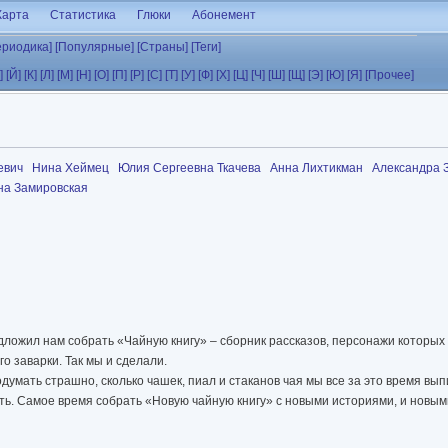
Карта
Статистика
Глюки
Абонемент
ериодика]
[Популярные]
[Страны]
[Теги]
]
[Й]
[К]
[Л]
[М]
[Н]
[О]
[П]
[Р]
[С]
[Т]
[У]
[Ф]
[Х]
[Ц]
[Ч]
[Ш]
[Щ]
[Э]
[Ю]
[Я]
[Прочее]
евич
Нина Хеймец
Юлия Сергеевна Ткачева
Анна Лихтикман
Александра 
на Замировская
ожил нам собрать «Чайную книгу» – сборник рассказов, персонажи которых 
о заварки. Так мы и сделали.
одумать страшно, сколько чашек, пиал и стаканов чая мы все за это время вып
ть. Самое время собрать «Новую чайную книгу» с новыми историями, и новы