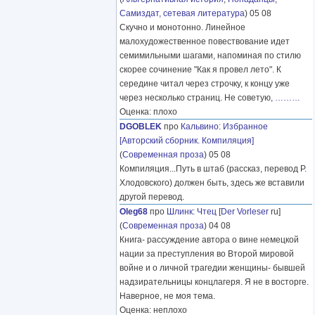
Самиздат, сетевая литература
) 05 08
Скучно и монотонно. Линейное
малохудожественное повествование идет
семимильными шагами, напоминая по стилю
скорее сочинение "Как я провел лето". К
середине читал через строчку, к концу уже
через несколько страниц. Не советую,
………
Оценка: плохо
DGOBLEK
про
Кальвино
:
Избранное
[Авторский сборник. Компиляция]
(
Современная проза
) 05 08
Компиляция...Путь в штаб (рассказ, перевод Р.
Хлодовского) должен быть, здесь же вставили
другой перевод.
Oleg68
про
Шлинк
:
Чтец
[
Der Vorleser
ru]
(
Современная проза
) 04 08
Книга- рассуждение автора о вине немецкой
нации за преступления во Второй мировой
войне и о личной трагедии женщины- бывшей
надзирательницы концлагеря. Я не в восторге.
Наверное, не моя тема.
Оценка: неплохо