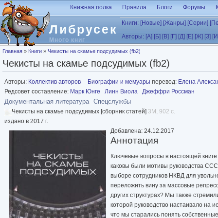
Перейти к основному содержанию
Книжная полка
Правила
Блоги
Форумы
Книги:
[Новые]
[Жанры]
[Серии]
[П
Либрусек
Авторы:
[А]
[Б]
[В]
[Г]
[Д]
[Е]
[Ж]
[З]
[И
Много книг
Вы здесь
Главная
»
Книги
»
Чекисты на скамье подсудимых (fb2)
Чекисты на скамье подсудимых (fb2)
Авторы:
Коллектив авторов -- Биографии и мемуары
перевод:
Елена Алекса
Редсовет составление:
Марк Юнге
Линн Виола
Джеффри Россман
Документальная литература
Спецслужбы
Чекисты на скамье подсудимых [сборник статей]
3M, 902 с.
издано в 2017 г.
Добавлена: 24.12.2017
Аннотация
Ключевые вопросы в настоящей книге 
каковы были мотивы руководства ССС
выборе сотрудников НКВД для увольне
переложить вину за массовые репрес
других структурах? Мы также стремили
которой руководство настаивало на и
что мы старались понять собственные