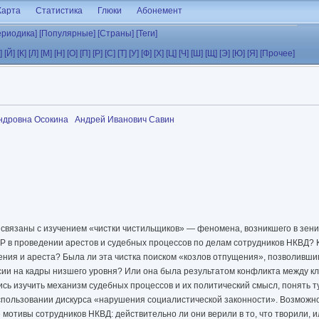
Карта
Статистика
Глюки
Абонемент
ериодика]
[Популярные]
[Страны]
[Теги]
]
[Й]
[К]
[Л]
[М]
[Н]
[О]
[П]
[Р]
[С]
[Т]
[У]
[Ф]
[Х]
[Ц]
[Ч]
[Ш]
[Щ]
[Э]
[Ю]
[Я]
[Прочее]
ндровна Осокина
Андрей Иванович Савин
связаны с изучением «чистки чистильщиков» — феномена, возникшего в зени
Р в проведении арестов и судебных процессов по делам сотрудников НКВД? 
ния и ареста? Была ли эта чистка поиском «козлов отпущения», позволивши
сии на кадры низшего уровня? Или она была результатом конфликта между к
сь изучить механизм судебных процессов и их политический смысл, понять ту
спользовании дискурса «нарушения социалистической законности». Возможно
 мотивы сотрудников НКВД: действительно ли они верили в то, что творили, 