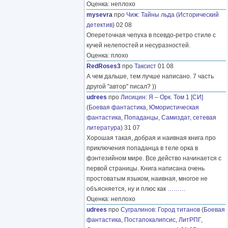
Оценка: неплохо
mysevra
про
Чиж
:
Тайны льда
(
Исторический
детектив
) 02 08
Опереточная чепуха в псевдо-ретро стиле с
кучей нелепостей и несуразностей.
Оценка: плохо
RedRoses3
про
Таксист
01 08
А чем дальше, тем лучше написано. 7 часть
другой "автор" писал? ))
udrees
про
Лисицин
:
Я – Орк. Том 1 [СИ]
(
Боевая фантастика
,
Юмористическая
фантастика
,
Попаданцы
,
Самиздат, сетевая
литература
) 31 07
Хорошая такая, добрая и наивная книга про
приключения попаданца в теле орка в
фэнтезийном мире. Все действо начинается с
первой страницы. Книга написана очень
простоватым языком, наивная, многое не
объясняется, ну и плюс как
………
Оценка: неплохо
udrees
про
Сугралинов
:
Город титанов
(
Боевая
фантастика
,
Постапокалипсис
,
ЛитРПГ
,