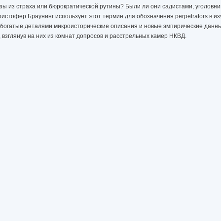
ы из страха или бюрократической рутины? Были ли они садистами, уголовн
ристофер Браунинг использует этот термин для обозначения perpetrators в и
 богатые деталями микроисторические описания и новые эмпирические данн
взглянув на них из комнат допросов и расстрельных камер НКВД.