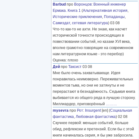
Barbud
про
Воронцов
:
Военный инженер
Ермака. Книга 1
(
Альтернативная история
,
Исторические приключения
,
Попаданцы
,
Самиздат, сетевая литература
) 03 08
Что-то как-то не ахти. Не знаю, как насчет
исторической точности происходящих в
повествовании событий, но казаки XVI века,
вполне грамотно говорящие на современном
нам литературном языке - это перебор)
Оценка: плохо
Дей
про
Таксист
03 08
Мне было очень захватывающе. Идея
понравилась неимоверно. Переживательных
моментов тьма, но они не затянуты и не
перерастают в безнадёжность. Седьмая книга
выбивается из общего ряда в лучшую сторону.
Миллиардер, приговорённый
………
mysevra
про
Рот
:
Insurgent
[en] (
Социальная
фантастика
,
Любовная фантастика
) 02 08
Скучнее первой: меньше событий, больше
обид, рефлексии и претензий. Если бы с этой
книги начиналась серия, я бы уже забросила.