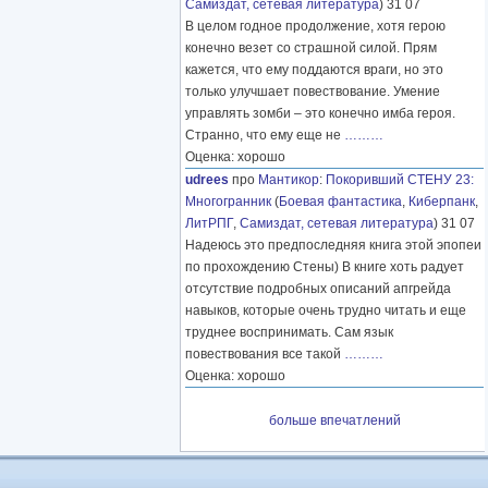
Самиздат, сетевая литература
) 31 07
В целом годное продолжение, хотя герою
конечно везет со страшной силой. Прям
кажется, что ему поддаются враги, но это
только улучшает повествование. Умение
управлять зомби – это конечно имба героя.
Странно, что ему еще не
………
Оценка: хорошо
udrees
про
Мантикор
:
Покоривший СТЕНУ 23:
Многогранник
(
Боевая фантастика
,
Киберпанк
,
ЛитРПГ
,
Самиздат, сетевая литература
) 31 07
Надеюсь это предпоследняя книга этой эпопеи
по прохождению Стены) В книге хоть радует
отсутствие подробных описаний апгрейда
навыков, которые очень трудно читать и еще
труднее воспринимать. Сам язык
повествования все такой
………
Оценка: хорошо
больше впечатлений