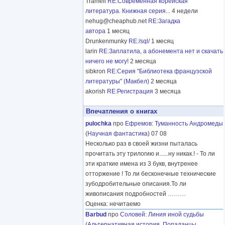
Tramell
RE:Современная корейская
литература. Книжная серия...
4 недели
nehug@cheaphub.net
RE:Загадка
автора
1 месяц
Drunkenmunky
RE:/sql/
1 месяц
larin
RE:Заплатила, а абонемента нет и скачать
ничего не могу!
2 месяца
sibkron
RE:Серия "Библиотека французской
литературы" (Макбел)
2 месяца
akorish
RE:Регистрация
3 месяца
Впечатления о книгах
pulochka
про
Ефремов
:
Туманность Андромеды
(
Научная фантастика
) 07 08
Несколько раз в своей жизни пыталась
прочитать эту трилогию и......ну никак.! - То ли
эти краткие имена из 3 букв, внутренее
отторжение ! То ли бесконечные технические
зубодробительные описания.То ли
живописания подробностей
………
Оценка: нечитаемо
Barbud
про
Соловей
:
Линия иной судьбы
(
Альтернативная история
,
Попаданцы
,