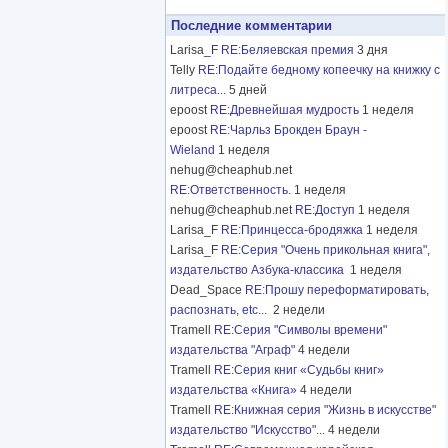
Последние комментарии
Larisa_F
RE:Беляевская премия
3 дня
Telly
RE:Подайте бедному копеечку на книжку с
литреса...
5 дней
epoost
RE:Древнейшая мудрость
1 неделя
epoost
RE:Чарльз Брокден Браун -
Wieland
1 неделя
nehug@cheaphub.net
RE:Ответственность.
1 неделя
nehug@cheaphub.net
RE:Доступ
1 неделя
Larisa_F
RE:Принцесса-бродяжка
1 неделя
Larisa_F
RE:Серия "Очень прикольная книга",
издательство Азбука-классика
1 неделя
Dead_Space
RE:Прошу переформатировать,
распознать, etc...
2 недели
Tramell
RE:Серия "Символы времени"
издательства "Аграф"
4 недели
Tramell
RE:Серия книг «Судьбы книг»
издательства «Книга»
4 недели
Tramell
RE:Книжная серия "Жизнь в искусстве"
издательство "Искусство"...
4 недели