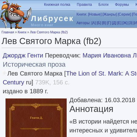
Перейти к основному содержанию
Книжная полка
Правила
Блоги
Форумы
Книги:
[Новые]
[Жанры]
[Серии]
[П
Либрусек
Авторы:
[А]
[Б]
[В]
[Г]
[Д]
[Е]
[Ж]
[З]
[И
Много книг
Вы здесь
Главная
»
Книги
»
Лев Святого Марка (fb2)
Лев Святого Марка (fb2)
Джордж Генти
Переводчик:
Мария Ивановна Л
Историческая проза
Лев Святого Марка [
The Lion of St. Mark: A St
Century
ru]
739K, 156 с.
издано в 1889 г.
Добавлена: 16.03.2018
Аннотация
«В истории найдется н
интересных и удивител