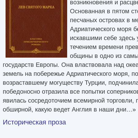
возникновения и расцв
Основанная в пятом ст
песчаных островах в м
Адриатического моря б
искавшими себе здесь 
течением времени прев
общины в одно из сам
государств Европы. Она властвовала над оке
земель на побережье Адриатического моря, п
возраставшему могуществу Турции, подчинила
победоносно отразила все попытки соперников
явилась сосредоточием всемирной торговли, п
обширной, какую ведет Англия в наши дни…»
Историческая проза