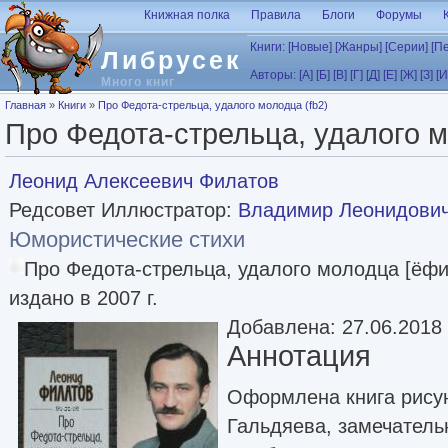
Перейти к основному содержанию
Книжная полка
Правила
Блоги
Форумы
Книги:
[Новые]
[Жанры]
[Серии]
[П
Либрусек
Авторы:
[А]
[Б]
[В]
[Г]
[Д]
[Е]
[Ж]
[З]
[И
Много книг
Вы здесь
Главная
»
Книги
»
Про Федота-стрельца, удалого молодца (fb2)
Про Федота-стрельца, удалого м
Леонид Алексеевич Филатов
Редсовет Иллюстратор:
Владимир Леонидович
Юмористические стихи
Про Федота-стрельца, удалого молодца [ёф
издано в 2007 г.
Добавлена: 27.06.2018
Аннотация
Оформлена книга рису
Гальдяева, замечатель