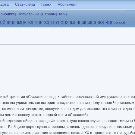
Карта
Статистика
Глюки
Абонемент
ериодика]
[Популярные]
[Страны]
[Теги]
]
[Й]
[К]
[Л]
[М]
[Н]
[О]
[П]
[Р]
[С]
[Т]
[У]
[Ф]
[Х]
[Ц]
[Ч]
[Ш]
[Щ]
[Э]
[Ю]
[Я]
[Прочее]
итой трилогии «Сказания о людях тайги», прославившей имя русского советс
вовала удивительная история: загадочное письмо, полученное Черкасовым в
ым, окаменелым почерком», послужило поводом для знакомства с лично видев
ы легли в основу сюжета первой книги «Сказаний».
ообрядческая община старца Филарета, куда волею случая попадает мичман
истов. В общине царят суровые законы, и жизнь здесь по плечу лишь сильным
т уже на фоне исторических катаклизмов начала XX в. проживают свои судьбы