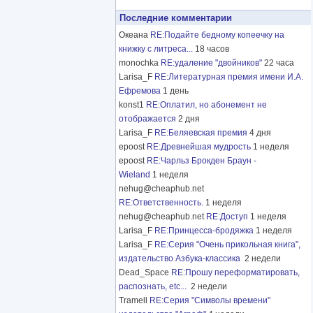
Последние комментарии
Океана
RE:Подайте бедному копеечку на
книжку с литреса...
18 часов
monochka
RE:удаление "двойников"
22 часа
Larisa_F
RE:Литературная премия имени И.А.
Ефремова
1 день
konst1
RE:Оплатил, но абонемент не
отображается
2 дня
Larisa_F
RE:Беляевская премия
4 дня
epoost
RE:Древнейшая мудрость
1 неделя
epoost
RE:Чарльз Брокден Браун -
Wieland
1 неделя
nehug@cheaphub.net
RE:Ответственность.
1 неделя
nehug@cheaphub.net
RE:Доступ
1 неделя
Larisa_F
RE:Принцесса-бродяжка
1 неделя
Larisa_F
RE:Серия "Очень прикольная книга",
издательство Азбука-классика
2 недели
Dead_Space
RE:Прошу переформатировать,
распознать, etc...
2 недели
Tramell
RE:Серия "Символы времени"