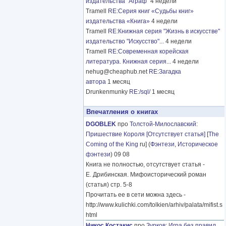
издательства "Аграф"
4 недели
Tramell
RE:Серия книг «Судьбы книг»
издательства «Книга»
4 недели
Tramell
RE:Книжная серия "Жизнь в искусстве"
издательство "Искусство"...
4 недели
Tramell
RE:Современная корейская
литература. Книжная серия...
4 недели
nehug@cheaphub.net
RE:Загадка
автора
1 месяц
Drunkenmunky
RE:/sql/
1 месяц
Впечатления о книгах
DGOBLEK
про
Толстой-Милославский
:
Пришествие Короля [Отсутствует статья]
[
The
Coming of the King
ru] (
Фэнтези
,
Историческое
фэнтези
) 09 08
Книга не полностью, отсутствует статья -
Е. Дрибинская. Мифоисторический роман
(статья) стр. 5-8
Прочитать ее в сети можна здесь -
http://www.kulichki.com/tolkien/arhiv/palata/mifist.s
html
Никос Костакис
про
Зурков
:
Игра без правил