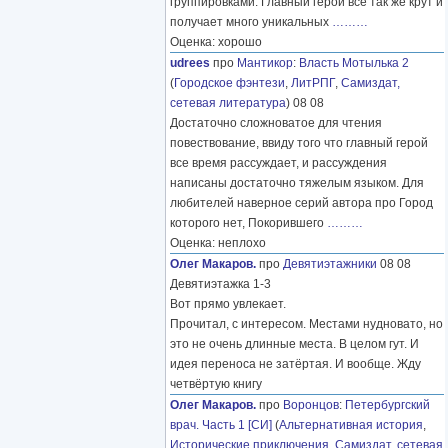
группировками. Главный герой все так же крут и
получает много уникальных
………
Оценка: хорошо
udrees
про
Мантикор
:
Власть Мотылька 2
(
Городское фэнтези
,
ЛитРПГ
,
Самиздат,
сетевая литература
) 08 08
Достаточно сложноватое для чтения
повествование, ввиду того что главный герой
все время рассуждает, и рассуждения
написаны достаточно тяжелым языком. Для
любителей наверное серий автора про Город
которого нет, Покорившего
………
Оценка: неплохо
Олег Макаров.
про
Девятиэтажники
08 08
Девятиэтажка 1-3
Вот прямо увлекает.
Прочитал, с интересом. Местами нудновато, но
это не очень длинные места. В целом гут. И
идея переноса не затёртая. И вообще. Жду
четвёртую книгу
Олег Макаров.
про
Воронцов
:
Петербургский
врач. Часть 1 [СИ]
(
Альтернативная история
,
Исторические приключения
,
Самиздат, сетевая