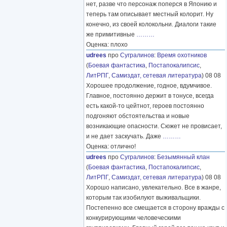
нет, разве что персонаж поперся в Японию и
теперь там описывает местный колорит. Ну
конечно, из своей колокольни. Диалоги такие
же примитивные
………
Оценка: плохо
udrees
про
Сугралинов
:
Время охотников
(
Боевая фантастика
,
Постапокалипсис
,
ЛитРПГ
,
Самиздат, сетевая литература
) 08 08
Хорошее продолжение, годное, вдумчивое.
Главное, постоянно держит в тонусе, всегда
есть какой-то цейтнот, героев постоянно
подгоняют обстоятельства и новые
возникающие опасности. Сюжет не провисает,
и не дает заскучать. Даже
………
Оценка: отлично!
udrees
про
Сугралинов
:
Безымянный клан
(
Боевая фантастика
,
Постапокалипсис
,
ЛитРПГ
,
Самиздат, сетевая литература
) 08 08
Хорошо написано, увлекательно. Все в жанре,
которым так изобилуют выживальщики.
Постепенно все смещается в сторону вражды с
конкурирующими человеческими