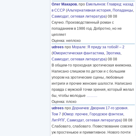
Олег Макаров.
про
Емельянов
:
Главред: назад
в СССР
(
Альтернативная история
,
Попаданцы
,
Самиздат, сетевая литература
) 08 08
Скучно. Производственный роман с
попаданием в 1986 год. Добротно, но не
цепляет
Оценка: неплохо
udrees
про
Морале
:
Я приду за тобой! – 2
(
Юмористическая фантастика
,
Эротика
,
Самиздат, сетевая литература
) 08 08
В общем-то проходная эротическая книжонка.
Написано слишком по детски и с большим
упором на эротические сцены, любовные
интриги и прочие женские шалости. Написано
правда с мужской точки зрения, который желал
бы, чтобы молодые
………
Оценка: плохо
udrees
про
Дорничев
:
Дворник 17-го уровня.
Том 7
(
Юмор: прочее
,
Городское фэнтези
,
ЛитРПГ
,
Самиздат, сетевая литература
) 08 08
Слабовато, слабовато. Повествование совсем
уж простенькое и примитивное. Нового почти