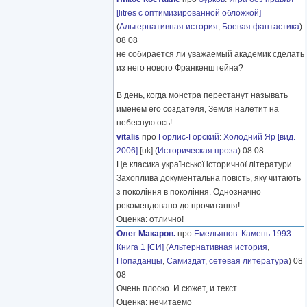
[litres с оптимизированной обложкой]
(
Альтернативная история
,
Боевая фантастика
)
08 08
не собирается ли уважаемый академик сделать
из него нового Франкенштейна?
____________________
В день, когда монстра перестанут называть
именем его создателя, Земля налетит на
небесную ось!
vitalis
про
Горлис-Горский
:
Холодний Яр [вид.
2006]
[uk] (
Историческая проза
) 08 08
Це класика української історичної літератури.
Захоплива документальна повість, яку читають
з покоління в покоління. Однозначно
рекомендовано до прочитання!
Оценка: отлично!
Олег Макаров.
про
Емельянов
:
Камень 1993.
Книга 1 [СИ]
(
Альтернативная история
,
Попаданцы
,
Самиздат, сетевая литература
) 08
08
Очень плоско. И сюжет, и текст
Оценка: нечитаемо