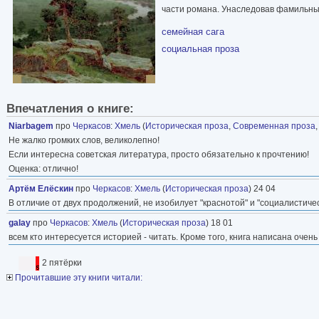
части романа. Унаследовав фамильны
семейная сага
социальная проза
Впечатления о книге:
Niarbagem
про
Черкасов
:
Хмель
(
Историческая проза
,
Современная проза
Не жалко громких слов, великолепно!
Если интересна советская литература, просто обязательно к прочтению!
Оценка: отлично!
Артём Елёскин
про
Черкасов
:
Хмель
(
Историческая проза
) 24 04
В отличие от двух продолжений, не изобилует "краснотой" и "социалистиче
galay
про
Черкасов
:
Хмель
(
Историческая проза
) 18 01
всем кто интересуется историей - читать. Кроме того, книга написана очен
2 пятёрки
Прочитавшие эту книги читали: