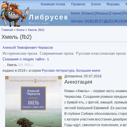
Перейти к основному содержанию
Книжная полка
Правила
Блоги
Форумы
Книги:
[Новые]
[Жанры]
[Серии]
[П
Либрусек
Авторы:
[А]
[Б]
[В]
[Г]
[Д]
[Е]
[Ж]
[З]
[И
Много книг
Вы здесь
Главная
»
Книги
»
Хмель (fb2)
Хмель (fb2)
Алексей Тимофеевич Черкасов
Историческая проза
Современная проза
Русская классическая проза
Сказания о людях тайги
- 1
Хмель
3M, 666 с.
издано в 2016 г. в серии
Русская литература. Большие книги
Добавлена: 05.07.2018
Аннотация
Роман «Хмель» – первая часть знамен
Черкасова. Созданию романа предшест
с буквой ять, с фитой, ижицей, прям
летней бабушкой Ефимией. Ее рассказ
В глубине Сибири обосновалась стар
с каторги участник восстания декабр
Годы идут, сменяются поколения, и во