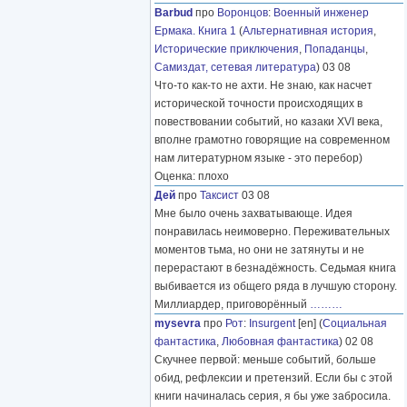
Barbud
про
Воронцов
:
Военный инженер
Ермака. Книга 1
(
Альтернативная история
,
Исторические приключения
,
Попаданцы
,
Самиздат, сетевая литература
) 03 08
Что-то как-то не ахти. Не знаю, как насчет
исторической точности происходящих в
повествовании событий, но казаки XVI века,
вполне грамотно говорящие на современном
нам литературном языке - это перебор)
Оценка: плохо
Дей
про
Таксист
03 08
Мне было очень захватывающе. Идея
понравилась неимоверно. Переживательных
моментов тьма, но они не затянуты и не
перерастают в безнадёжность. Седьмая книга
выбивается из общего ряда в лучшую сторону.
Миллиардер, приговорённый
………
mysevra
про
Рот
:
Insurgent
[en] (
Социальная
фантастика
,
Любовная фантастика
) 02 08
Скучнее первой: меньше событий, больше
обид, рефлексии и претензий. Если бы с этой
книги начиналась серия, я бы уже забросила.