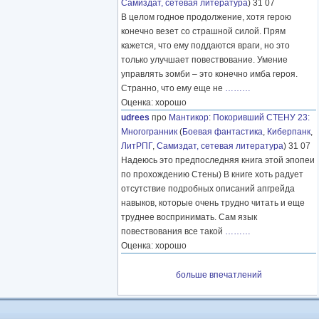
Самиздат, сетевая литература
) 31 07
В целом годное продолжение, хотя герою
конечно везет со страшной силой. Прям
кажется, что ему поддаются враги, но это
только улучшает повествование. Умение
управлять зомби – это конечно имба героя.
Странно, что ему еще не
………
Оценка: хорошо
udrees
про
Мантикор
:
Покоривший СТЕНУ 23:
Многогранник
(
Боевая фантастика
,
Киберпанк
,
ЛитРПГ
,
Самиздат, сетевая литература
) 31 07
Надеюсь это предпоследняя книга этой эпопеи
по прохождению Стены) В книге хоть радует
отсутствие подробных описаний апгрейда
навыков, которые очень трудно читать и еще
труднее воспринимать. Сам язык
повествования все такой
………
Оценка: хорошо
больше впечатлений