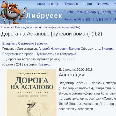
Перейти к основному содержанию
Книжная полка
Правила
Блоги
Форумы
Книги:
[Новые]
[Жанры]
[Серии]
[П
Либрусек
Авторы:
[А]
[Б]
[В]
[Г]
[Д]
[Е]
[Ж]
[З]
[И
Много книг
Вы здесь
Главная
»
Книги
»
Дорога на Астапово [путевой роман] (fb2)
Дорога на Астапово [путевой роман] (fb2)
Владимир Сергеевич Березин
Редсовет Иллюстратор:
Андрей Николаевич Балдин
Оформитель:
Виктория
Современная проза
Путешествия и география
Дорога на Астапово [путевой роман]
3M, 278 с.
издано в 2018 г. в серии
Травелог
Добавлена: 20.09.2018
Аннотация
Владимир Березин — прозаик, литерат
(«Последний мамонт»), биографии Ви
В новом романе «Дорога на Астапово»
путешествие, как персонажи «Трое в л
Ясной Поляны в Астапово. Повторяя е
веселятся и печалятся.