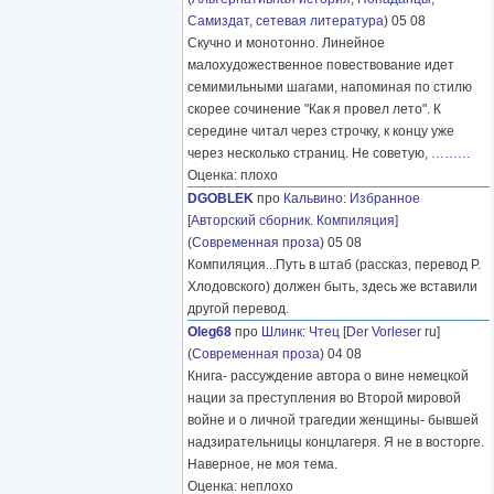
Самиздат, сетевая литература
) 05 08
Скучно и монотонно. Линейное
малохудожественное повествование идет
семимильными шагами, напоминая по стилю
скорее сочинение "Как я провел лето". К
середине читал через строчку, к концу уже
через несколько страниц. Не советую,
………
Оценка: плохо
DGOBLEK
про
Кальвино
:
Избранное
[Авторский сборник. Компиляция]
(
Современная проза
) 05 08
Компиляция...Путь в штаб (рассказ, перевод Р.
Хлодовского) должен быть, здесь же вставили
другой перевод.
Oleg68
про
Шлинк
:
Чтец
[
Der Vorleser
ru]
(
Современная проза
) 04 08
Книга- рассуждение автора о вине немецкой
нации за преступления во Второй мировой
войне и о личной трагедии женщины- бывшей
надзирательницы концлагеря. Я не в восторге.
Наверное, не моя тема.
Оценка: неплохо