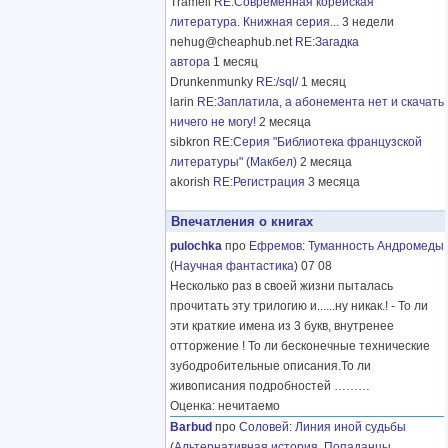
Tramell
RE:Современная корейская
литература. Книжная серия...
3 недели
nehug@cheaphub.net
RE:Загадка
автора
1 месяц
Drunkenmunky
RE:/sql/
1 месяц
larin
RE:Заплатила, а абонемента нет и скачать
ничего не могу!
2 месяца
sibkron
RE:Серия "Библиотека французской
литературы" (Макбел)
2 месяца
akorish
RE:Регистрация
3 месяца
Впечатления о книгах
pulochka
про
Ефремов
:
Туманность Андромеды
(
Научная фантастика
) 07 08
Несколько раз в своей жизни пыталась
прочитать эту трилогию и......ну никак.! - То ли
эти краткие имена из 3 букв, внутренее
отторжение ! То ли бесконечные технические
зубодробительные описания.То ли
живописания подробностей
………
Оценка: нечитаемо
Barbud
про
Соловей
:
Линия иной судьбы
(
Альтернативная история
,
Попаданцы
,