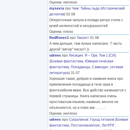
Оценка: неплохо
mysevra
про
Чиж
:
Тайны льда
(
Исторический
детектив
) 02 08
Опереточная чепуха в псевдо-ретро стиле с
кучей нелепостей и несуразностей.
Оценка: плохо
RedRoses3
про
Таксист
01 08
А чем дальше, тем лучше написано. 7 часть
другой "автор" писал? ))
udrees
про
Лисицин
:
Я – Орк. Том 1 [СИ]
(
Боевая фантастика
,
Юмористическая
фантастика
,
Попаданцы
,
Самиздат, сетевая
литература
) 31 07
Хорошая такая, добрая и наивная книга про
приключения попаданца в теле орка в
фэнтезийном мире. Все действо начинается с
первой страницы. Книга написана очень
простоватым языком, наивная, многое не
объясняется, ну и плюс как
………
Оценка: неплохо
udrees
про
Сугралинов
:
Город титанов
(
Боевая
фантастика
,
Постапокалипсис
,
ЛитРПГ
,