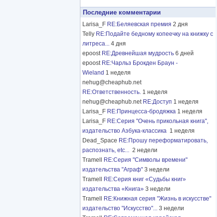
Последние комментарии
Larisa_F
RE:Беляевская премия
2 дня
Telly
RE:Подайте бедному копеечку на книжку с
литреса...
4 дня
epoost
RE:Древнейшая мудрость
6 дней
epoost
RE:Чарльз Брокден Браун -
Wieland
1 неделя
nehug@cheaphub.net
RE:Ответственность.
1 неделя
nehug@cheaphub.net
RE:Доступ
1 неделя
Larisa_F
RE:Принцесса-бродяжка
1 неделя
Larisa_F
RE:Серия "Очень прикольная книга",
издательство Азбука-классика
1 неделя
Dead_Space
RE:Прошу переформатировать,
распознать, etc...
2 недели
Tramell
RE:Серия "Символы времени"
издательства "Аграф"
3 недели
Tramell
RE:Серия книг «Судьбы книг»
издательства «Книга»
3 недели
Tramell
RE:Книжная серия "Жизнь в искусстве"
издательство "Искусство"...
3 недели