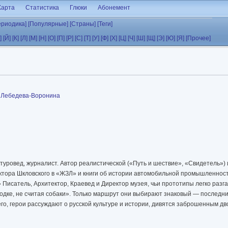
Карта
Статистика
Глюки
Абонемент
ериодика]
[Популярные]
[Страны]
[Теги]
]
[Й]
[К]
[Л]
[М]
[Н]
[О]
[П]
[Р]
[С]
[Т]
[У]
[Ф]
[Х]
[Ц]
[Ч]
[Ш]
[Щ]
[Э]
[Ю]
[Я]
[Прочее]
 Лебедева-Воронина
уровед, журналист. Автор реалистической («Путь и шествие», «Свидетель»)
ктора Шкловского в «ЖЗЛ» и книги об истории автомобильной промышленнос
 Писатель, Архитектор, Краевед и Директор музея, чьи прототипы легко разг
одке, не считая собаки». Только маршрут они выбирают знаковый — последний
го, герои рассуждают о русской культуре и истории, дивятся заброшенным дв