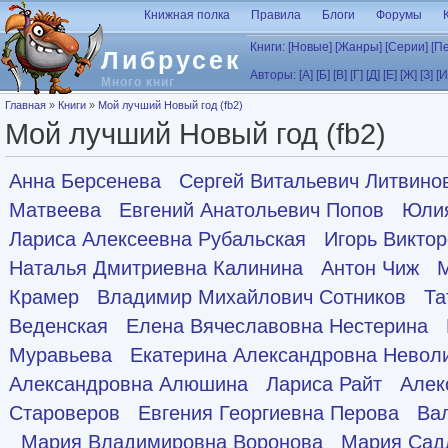
Перейти к основному содержанию
Книжная полка
Правила
Блоги
Форумы
Книги:
[Новые]
[Жанры]
[Серии]
[П
Либрусек
Авторы:
[А]
[Б]
[В]
[Г]
[Д]
[Е]
[Ж]
[З]
[И
Много книг
Вы здесь
Главная
»
Книги
»
Мой лучший Новый год (fb2)
Мой лучший Новый год (fb2)
Анна Берсенева
Сергей Витальевич Литвино
Матвеева
Евгений Анатольевич Попов
Юлия
Лариса Алексеевна Рубальская
Игорь Викто
Наталья Дмитриевна Калинина
Антон Чиж
Крамер
Владимир Михайлович Сотников
Та
Веденская
Елена Вячеславовна Нестерина
Муравьева
Екатерина Александровна Невол
Александровна Алюшина
Лариса Райт
Алек
Староверов
Евгения Георгиевна Перова
Ва
Мария Владимировна Воронова
Мария Сад