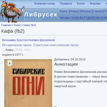
Перейти к основному содержанию
Книжная полка
Правила
Блоги
Форумы
Книги:
[Новые]
[Жанры]
[Серии]
[П
Либрусек
Авторы:
[А]
[Б]
[В]
[Г]
[Д]
[Е]
[Ж]
[З]
[И
Много книг
Вы здесь
Главная
»
Книги
»
Кафа (fb2)
Кафа (fb2)
Вениамин Константинович Шалагинов
Историческая проза
Советская классическая проза
Кафа
1709K, 415 с.
издано в 1977 г.
Добавлена: 04.10.2019
Аннотация
Роман Вениамина Шалагинова рассказ
В центре повествования — образ юно
подпольщицы с партийной кличкой «К
смертной казни.