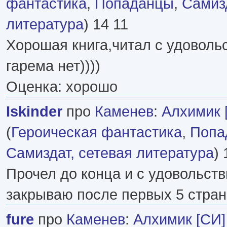
фантастика
,
Попаданцы
,
Самизд
литература
) 14 11
Хорошая книга,читал с удоволь
гарема нет))))
Оценка: хорошо
Iskinder
про
Каменев
:
Алхимик 
(
Героическая фантастика
,
Попа
Самиздат, сетевая литература
) 
Прочел до конца и с удовольств
закрываю после первых 5 стран
fure
про
Каменев
:
Алхимик [СИ]