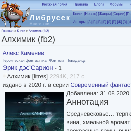
Перейти к основному содержанию
Книжная полка
Правила
Блоги
Форумы
Книги:
[Новые]
[Жанры]
[Серии]
[П
Либрусек
Авторы:
[А]
[Б]
[В]
[Г]
[Д]
[Е]
[Ж]
[З]
[И
Много книг
Вы здесь
Главная
»
Книги
»
Алхимик (fb2)
Алхимик (fb2)
Алекс Каменев
Героическая фантастика
Фэнтези
Попаданцы
Эрик дэс’Сарион
- 1
Алхимик [litres]
2294K, 217 с.
издано в 2020 г. в серии
Современный фантаст
Добавлена: 31.08.2020
Аннотация
Средневековье… терпки
вина, хмельной аромат
прекрасные дамы, рыца