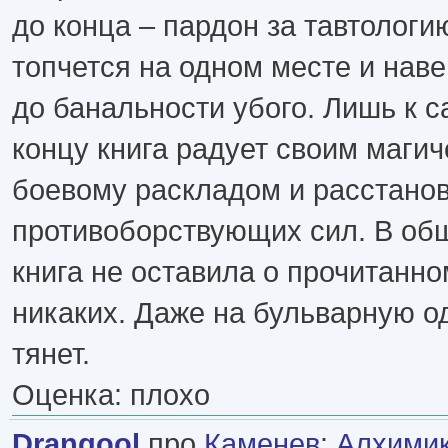
до конца – пардон за тавтологи
топчется на одном месте и наве
до банальности убого. Лишь к 
концу книга радует своим магич
боевому раскладом и расстано
противоборствующих сил. В об
книга не оставила о прочитанн
никаких. Даже на бульварную о
тянет.
Оценка: плохо
Drangool
про
Каменев
:
Алхимик 