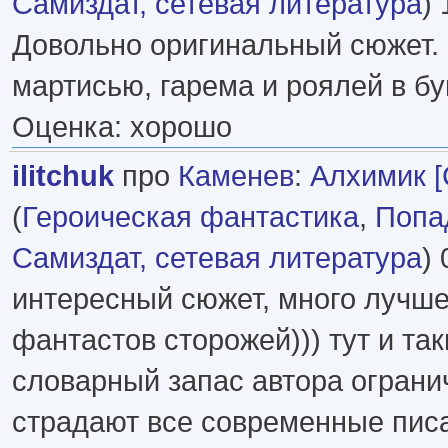
Самиздат, сетевая литература
) 
Довольно оригинальный сюжет.
мартисью, гарема и роялей в б
Оценка: хорошо
ilitchuk
про
Каменев
:
Алхимик [
(
Героическая фантастика
,
Попа
Самиздат, сетевая литература
) 
интересный сюжет, много лучш
фантастов сторожей))) тут и та
словарный запас автора ограни
страдают все современные писа