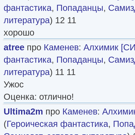
фантастика
,
Попаданцы
,
Самизд
литература
) 12 11
хорошо
atree
про
Каменев
:
Алхимик [СИ
фантастика
,
Попаданцы
,
Самизд
литература
) 11 11
Ужос
Оценка: отлично!
Ultima2m
про
Каменев
:
Алхимик
(
Героическая фантастика
,
Попа