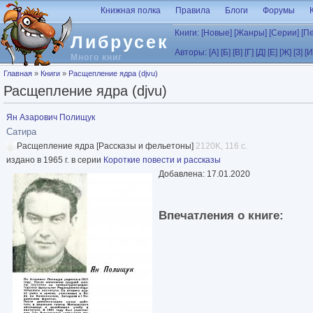
Перейти к основному содержанию
Книжная полка
Правила
Блоги
Форумы
Книги:
[Новые]
[Жанры]
[Серии]
[П
Либрусек
Авторы:
[А]
[Б]
[В]
[Г]
[Д]
[Е]
[Ж]
[З]
[И
Много книг
Вы здесь
Главная
»
Книги
»
Расщепление ядра (djvu)
Расщепление ядра (djvu)
Ян Азарович Полищук
Сатира
Расщепление ядра [Рассказы и фельетоны]
2120K, 116 с.
издано в 1965 г. в серии
Короткие повести и рассказы
Добавлена: 17.01.2020
Впечатления о книге: