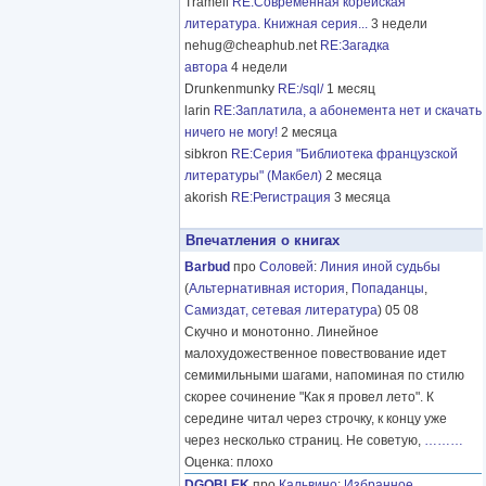
Tramell
RE:Современная корейская
литература. Книжная серия...
3 недели
nehug@cheaphub.net
RE:Загадка
автора
4 недели
Drunkenmunky
RE:/sql/
1 месяц
larin
RE:Заплатила, а абонемента нет и скачать
ничего не могу!
2 месяца
sibkron
RE:Серия "Библиотека французской
литературы" (Макбел)
2 месяца
akorish
RE:Регистрация
3 месяца
Впечатления о книгах
Barbud
про
Соловей
:
Линия иной судьбы
(
Альтернативная история
,
Попаданцы
,
Самиздат, сетевая литература
) 05 08
Скучно и монотонно. Линейное
малохудожественное повествование идет
семимильными шагами, напоминая по стилю
скорее сочинение "Как я провел лето". К
середине читал через строчку, к концу уже
через несколько страниц. Не советую,
………
Оценка: плохо
DGOBLEK
про
Кальвино
:
Избранное