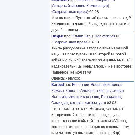
[Авторский сборник. Компиляция]
(
Современная проза
) 05 08
Компиляция...Путь в штаб (рассказ, перевод Р.
Хлодовского) должен быть, здесь же вставили
другой перевод.
Oleg68
про
Шлинк
:
Чтец
[
Der Vorleser
ru]
(
Современная проза
) 04 08
Книга- рассуждение автора о вине немецкой
нации за преступления во Второй мировой
войне и о личной трагедии женщины- бывшей
надзирательницы концлагеря. Я не в восторге.
Наверное, не моя тема.
Оценка: неплохо
Barbud
про
Воронцов
:
Военный инженер
Ермака. Книга 1
(
Альтернативная история
,
Исторические приключения
,
Попаданцы
,
Самиздат, сетевая литература
) 03 08
Что-то как-то не ахти. Не знаю, как насчет
исторической точности происходящих в
повествовании событий, но казаки XVI века,
вполне грамотно говорящие на современном
нам литературном языке - это перебор)