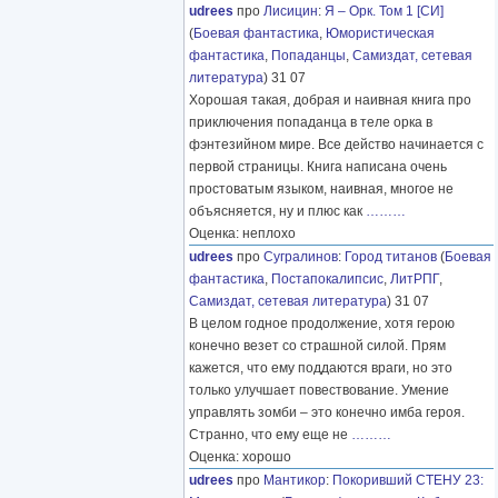
udrees
про
Лисицин
:
Я – Орк. Том 1 [СИ]
(
Боевая фантастика
,
Юмористическая
фантастика
,
Попаданцы
,
Самиздат, сетевая
литература
) 31 07
Хорошая такая, добрая и наивная книга про
приключения попаданца в теле орка в
фэнтезийном мире. Все действо начинается с
первой страницы. Книга написана очень
простоватым языком, наивная, многое не
объясняется, ну и плюс как
………
Оценка: неплохо
udrees
про
Сугралинов
:
Город титанов
(
Боевая
фантастика
,
Постапокалипсис
,
ЛитРПГ
,
Самиздат, сетевая литература
) 31 07
В целом годное продолжение, хотя герою
конечно везет со страшной силой. Прям
кажется, что ему поддаются враги, но это
только улучшает повествование. Умение
управлять зомби – это конечно имба героя.
Странно, что ему еще не
………
Оценка: хорошо
udrees
про
Мантикор
:
Покоривший СТЕНУ 23: