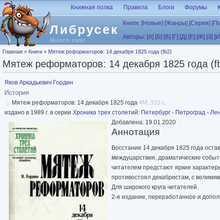
Перейти к основному содержанию
Книжная полка
Правила
Блоги
Форумы
Книги:
[Новые]
[Жанры]
[Серии]
[П
Либрусек
Авторы:
[А]
[Б]
[В]
[Г]
[Д]
[Е]
[Ж]
[З]
[И
Много книг
Вы здесь
Главная
»
Книги
»
Мятеж реформаторов: 14 декабря 1825 года (fb2)
Мятеж реформаторов: 14 декабря 1825 года (f
Яков Аркадьевич Гордин
История
Мятеж реформаторов: 14 декабря 1825 года
4M, 333 с.
издано в 1989 г. в серии
Хроника трех столетий: Петербург - Петроград - Ле
Добавлена: 19.01.2020
Аннотация
Восстание 14 декабря 1825 года оста
междуцарствия, драматические события
читателем предстают яркие характеры 
противостоял декабристам, с великим
Для широкого круга читателей.
2-е издание, переработанное и допо