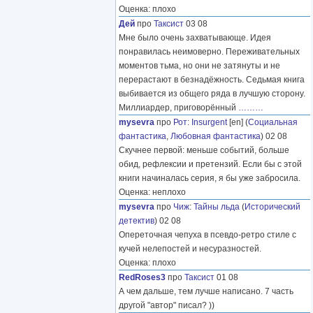
Оценка: плохо
Дей
про
Таксист
03 08
Мне было очень захватывающе. Идея
понравилась неимоверно. Переживательных
моментов тьма, но они не затянуты и не
перерастают в безнадёжность. Седьмая книга
выбивается из общего ряда в лучшую сторону.
Миллиардер, приговорённый
………
mysevra
про
Рот
:
Insurgent
[en] (
Социальная
фантастика
,
Любовная фантастика
) 02 08
Скучнее первой: меньше событий, больше
обид, рефлексии и претензий. Если бы с этой
книги начиналась серия, я бы уже забросила.
Оценка: неплохо
mysevra
про
Чиж
:
Тайны льда
(
Исторический
детектив
) 02 08
Опереточная чепуха в псевдо-ретро стиле с
кучей нелепостей и несуразностей.
Оценка: плохо
RedRoses3
про
Таксист
01 08
А чем дальше, тем лучше написано. 7 часть
другой "автор" писал? ))