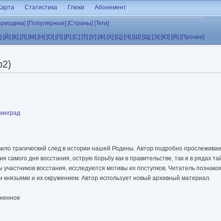
Карта
Статистика
Глюки
Абонемент
ериодика]
[Популярные]
[Страны]
[Теги]
]
[Й]
[К]
[Л]
[М]
[Н]
[О]
[П]
[Р]
[С]
[Т]
[У]
[Ф]
[Х]
[Ц]
[Ч]
[Ш]
[Щ]
[Э]
[Ю]
[Я]
[Прочее]
b2)
нинград
вило трагический след в истории нашей Родины. Автор подробно прослежива
 самого дня восстания, острую борьбу как в правительстве, так и в рядах т
участников восстания, исследуются мотивы их поступков. Читатель познакоми
и князьями и их окружением. Автор использует новый архивный материал.
лненное