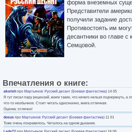
форма внеземных суще
Представители америк
получили задание дост
Противостоять им могу
десантники во главе с
Семцовой.
Впечатления о книге:
akorish
про
Мартьянов
:
Русский десант
(
Боевая фантастика
) 14 05
Я тут писал пару рецензий, книги такие, что ничего нельзя подчеркнуть, а э
что-то необычное. Стоит читать однозначно, книга отличная.
Оценка: отлично!
dosus
про
Мартьянов
:
Русский десант
(
Боевая фантастика
) 11 01
Тоже очень понравилось. Читалось на одном дыхании.
Lada72
про
Мартьянов
:
Русский десант
(
Боевая фантастика
) 24 06