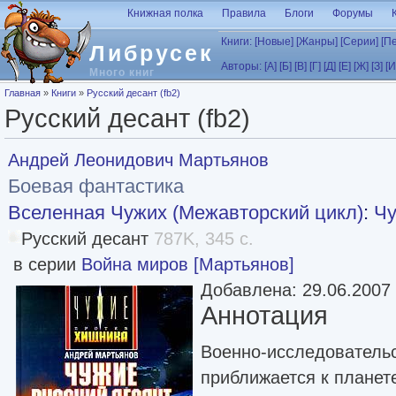
Перейти к основному содержанию
Книжная полка
Правила
Блоги
Форумы
Книги:
[Новые]
[Жанры]
[Серии]
[П
Либрусек
Авторы:
[А]
[Б]
[В]
[Г]
[Д]
[Е]
[Ж]
[З]
[И
Много книг
Вы здесь
Главная
»
Книги
»
Русский десант (fb2)
Русский десант (fb2)
Андрей Леонидович Мартьянов
Боевая фантастика
Вселенная Чужих (Межавторский цикл)
:
Чу
Русский десант
787K, 345 с.
в серии
Война миров [Мартьянов]
Добавлена: 29.06.2007
Аннотация
Военно-исследовательс
приближается к планет