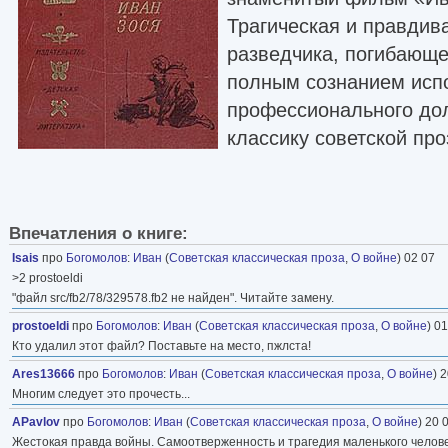
Трагическая и правдив
разведчика, погибающе
полным сознанием исп
профессионального дол
классику советской про
Впечатления о книге:
Isais
про
Богомолов
:
Иван
(
Советская классическая проза
,
О войне
) 02 07
>2 prostoeldi
"файл src/fb2/78/329578.fb2 не найден". Читайте замену.
prostoeldi
про
Богомолов
:
Иван
(
Советская классическая проза
,
О войне
) 0
Кто удалил этот файл? Поставьте на место, пжлста!
Ares13666
про
Богомолов
:
Иван
(
Советская классическая проза
,
О войне
) 
Многим следует это прочесть...
APavlov
про
Богомолов
:
Иван
(
Советская классическая проза
,
О войне
) 20 
Жестокая правда войны. Самоотверженность и трагедия маленького человечк