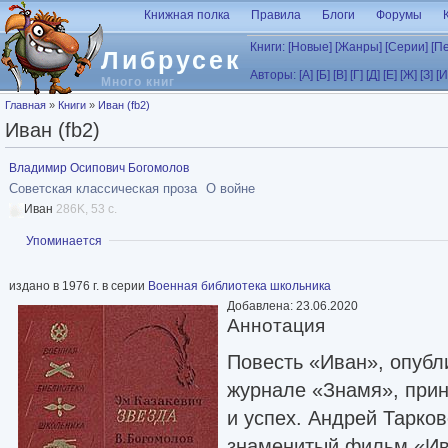
Перейти к основному содержанию
Книжная полка
Правила
Блоги
Форумы
Книги:
[Новые]
[Жанры]
[Серии]
[П
Либрусек
Авторы:
[А]
[Б]
[В]
[Г]
[Д]
[Е]
[Ж]
[З]
[И
Много книг
Вы здесь
Главная
»
Книги
»
Иван (fb2)
Иван (fb2)
Владимир Осипович Богомолов
Советская классическая проза
О войне
Иван
286K, 53 с.
Показать
Упоминается
издано в 1976 г. в серии
Военная библиотека школьника
Добавлена: 23.06.2020
Аннотация
Повесть «Иван», опубл
журнале «Знамя», прин
и успех. Андрей Тарков
знаменитый фильм «Ив