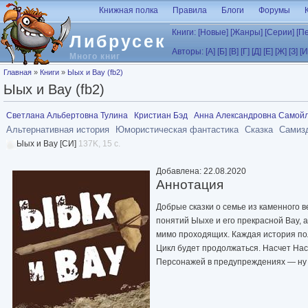
Перейти к основному содержанию
Книжная полка
Правила
Блоги
Форумы
Книги:
[Новые]
[Жанры]
[Серии]
[П
Либрусек
Авторы:
[А]
[Б]
[В]
[Г]
[Д]
[Е]
[Ж]
[З]
[И
Много книг
Вы здесь
Главная
»
Книги
»
Ыых и Вау (fb2)
Ыых и Вау (fb2)
Светлана Альбертовна Тулина
Кристиан Бэд
Анна Александровна Самой
Альтернативная история
Юмористическая фантастика
Сказка
Самизд
Ыых и Вау [СИ]
137K, 15 с.
Добавлена: 22.08.2020
Аннотация
Добрые сказки о семье из каменного 
понятий Ыыхе и его прекрасной Вау, а
мимо проходящих. Каждая история по
Цикл будет продолжаться. Насчет На
Персонажей в предупреждениях — ну 