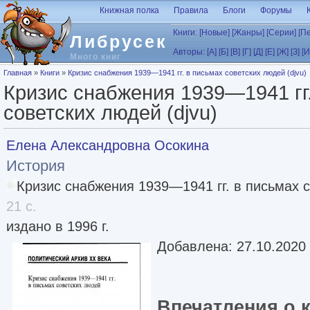
Перейти к основному содержанию
Книжная полка
Правила
Блоги
Форумы
Книги:
[Новые]
[Жанры]
[Серии]
[П
Либрусек
Авторы:
[А]
[Б]
[В]
[Г]
[Д]
[Е]
[Ж]
[З]
[И
Много книг
Вы здесь
Главная
»
Книги
»
Кризис снабжения 1939—1941 гг. в письмах советских людей (djvu)
Кризис снабжения 1939—1941 гг
советских людей (djvu)
Елена Александровна Осокина
История
Кризис снабжения 1939—1941 гг. в письмах 
21 с.
издано в 1996 г.
Добавлена: 27.10.2020
Впечатления о 