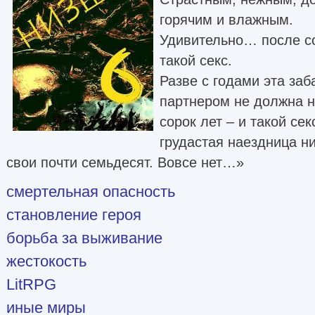
горячим и влажным.
Удивительно… после со
такой секс.
Разве с годами эта заб
партнером не должна н
сорок лет – и такой се
грудастая наездница н
свои почти семьдесят. Вовсе нет…»
смертельная опасность
становление героя
борьба за выживание
жестокость
LitRPG
иные миры