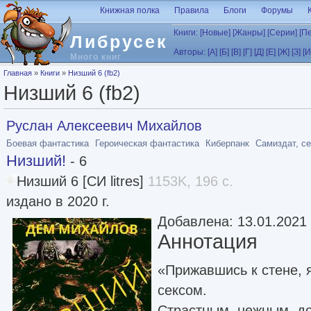
Перейти к основному содержанию
Книжная полка
Правила
Блоги
Форумы
Книги:
[Новые]
[Жанры]
[Серии]
[П
Либрусек
Авторы:
[А]
[Б]
[В]
[Г]
[Д]
[Е]
[Ж]
[З]
[И
Много книг
Вы здесь
Главная
»
Книги
»
Низший 6 (fb2)
Низший 6 (fb2)
Руслан Алексеевич Михайлов
Боевая фантастика
Героическая фантастика
Киберпанк
Самиздат, с
Низший!
- 6
Низший 6 [СИ litres]
1153K, 196 с.
издано в 2020 г.
Добавлена: 13.01.2021
Аннотация
«Прижавшись к стене, 
сексом.
Страстным, нежным, д