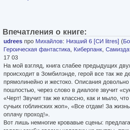
Впечатления о книге:
udrees
про
Михайлов
:
Низший 6 [СИ litres]
(
Бо
Героическая фантастика
,
Киберпанк
,
Самиздат
17 03
На мой взгляд, книга слабее предыдущих дву
происходит в Зомбилэнде, герой все так же д
прямолинейно и жестоко. Описания довольно 
пошлостью, через слово в диалоге звучит «сук
«Черт! Звучит так же классно, как и мыло, чт
сучьих гоблинских жоп», «Все отдам! За жизнь
оплачу проход!».
Вот лишь немногие кровавые сцены: предлага