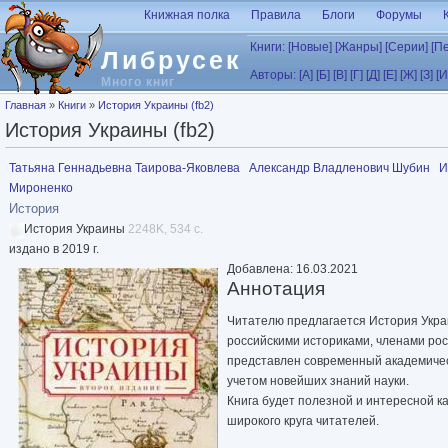
Перейти к основному содержанию
Книжная полка
Правила
Блоги
Форумы
Книги:
[Новые]
[Жанры]
[Серии]
[П
Либрусек
Авторы:
[А]
[Б]
[В]
[Г]
[Д]
[Е]
[Ж]
[З]
[И
Много книг
Вы здесь
Главная
»
Книги
»
История Украины (fb2)
История Украины (fb2)
Татьяна Геннадьевна Таирова-Яковлева
Александр Владленович Шубин
И
Мироненко
История
История Украины
2248K, 534 с.
издано в 2019 г.
Добавлена: 16.03.2021
Аннотация
Читателю предлагается История Укра
российскими историками, членами рос
представлен современный академическ
учетом новейших знаний науки.
Книга будет полезной и интересной как
широкого круга читателей.