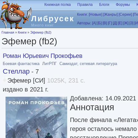
Перейти к основному содержанию
Книжная полка
Правила
Блоги
Форумы
Книги:
[Новые]
[Жанры]
[Серии]
[П
Либрусек
Авторы:
[А]
[Б]
[В]
[Г]
[Д]
[Е]
[Ж]
[З]
[И
Много книг
Вы здесь
Главная
»
Книги
»
Эфемер (fb2)
Эфемер (fb2)
Роман Юрьевич Прокофьев
Боевая фантастика
ЛитРПГ
Самиздат, сетевая литература
Стеллар
- 7
Эфемер [СИ]
1025K, 231 с.
издано в 2021 г.
Добавлена: 14.09.2021
Аннотация
После финала «Легата»
героя осталось немало
восстановление Первог