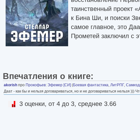
таинственный проект «
к Бина Ши, и поиски З
самое главное, это Даа
Прометей заключил с э
Впечатления о книге:
akorish
про
Прокофьев
:
Эфемер [СИ]
(
Боевая фантастика
,
ЛитРПГ
,
Самизда
Даат - как бы и нельзя договариваться, но и не договариваться нельзя ))) 
3 оценки, от 4 до 3, среднее 3.66