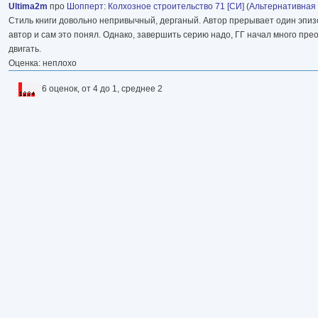
Ultima2m
про
Шопперт
:
Колхозное строительство 71 [СИ]
(
Альтернативная
Стиль книги довольно непривычный, дерганый. Автор прерывает один эпизо
автор и сам это понял. Однако, завершить серию надо, ГГ начал много пре
двигать.
Оценка: неплохо
6 оценок, от 4 до 1, среднее 2