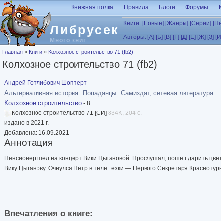
Перейти к основному содержанию
Книжная полка
Правила
Блоги
Форумы
Книги:
[Новые]
[Жанры]
[Серии]
[П
Либрусек
Авторы:
[А]
[Б]
[В]
[Г]
[Д]
[Е]
[Ж]
[З]
[И
Много книг
Вы здесь
Главная
»
Книги
»
Колхозное строительство 71 (fb2)
Колхозное строительство 71 (fb2)
Андрей Готлибович Шопперт
Альтернативная история
Попаданцы
Самиздат, сетевая литература
Колхозное строительство
- 8
Колхозное строительство 71 [СИ]
834K, 204 с.
издано в 2021 г.
Добавлена: 16.09.2021
Аннотация
Пенсионер шел на концерт Вики Цыгановой. Прослушал, пошел дарить цвет
Вику Цыганову. Очнулся Петр в теле тезки — Первого Секретаря Красноту
Впечатления о книге: