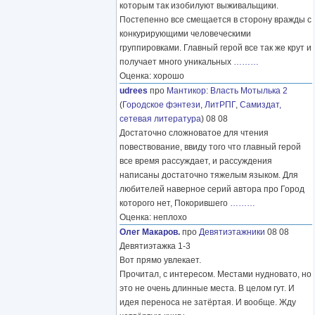
которым так изобилуют выживальщики.
Постепенно все смещается в сторону вражды с
конкурирующими человеческими
группировками. Главный герой все так же крут и
получает много уникальных
………
Оценка: хорошо
udrees
про
Мантикор
:
Власть Мотылька 2
(
Городское фэнтези
,
ЛитРПГ
,
Самиздат,
сетевая литература
) 08 08
Достаточно сложноватое для чтения
повествование, ввиду того что главный герой
все время рассуждает, и рассуждения
написаны достаточно тяжелым языком. Для
любителей наверное серий автора про Город
которого нет, Покорившего
………
Оценка: неплохо
Олег Макаров.
про
Девятиэтажники
08 08
Девятиэтажка 1-3
Вот прямо увлекает.
Прочитал, с интересом. Местами нудновато, но
это не очень длинные места. В целом гут. И
идея переноса не затёртая. И вообще. Жду