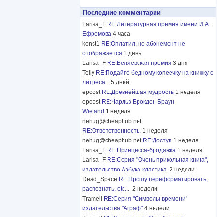
Последние комментарии
Larisa_F
RE:Литературная премия имени И.А.
Ефремова
4 часа
konst1
RE:Оплатил, но абонемент не
отображается
1 день
Larisa_F
RE:Беляевская премия
3 дня
Telly
RE:Подайте бедному копеечку на книжку с
литреса...
5 дней
epoost
RE:Древнейшая мудрость
1 неделя
epoost
RE:Чарльз Брокден Браун -
Wieland
1 неделя
nehug@cheaphub.net
RE:Ответственность.
1 неделя
nehug@cheaphub.net
RE:Доступ
1 неделя
Larisa_F
RE:Принцесса-бродяжка
1 неделя
Larisa_F
RE:Серия "Очень прикольная книга",
издательство Азбука-классика
2 недели
Dead_Space
RE:Прошу переформатировать,
распознать, etc...
2 недели
Tramell
RE:Серия "Символы времени"
издательства "Аграф"
4 недели