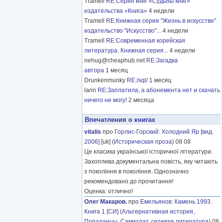
Tramell
RE:Серия книг «Судьбы книг»
издательства «Книга»
4 недели
Tramell
RE:Книжная серия "Жизнь в искусстве"
издательство "Искусство"...
4 недели
Tramell
RE:Современная корейская
литература. Книжная серия...
4 недели
nehug@cheaphub.net
RE:Загадка
автора
1 месяц
Drunkenmunky
RE:/sql/
1 месяц
larin
RE:Заплатила, а абонемента нет и скачать
ничего не могу!
2 месяца
Впечатления о книгах
vitalis
про
Горлис-Горский
:
Холодний Яр [вид.
2006]
[uk] (
Историческая проза
) 08 08
Це класика української історичної літератури.
Захоплива документальна повість, яку читають
з покоління в покоління. Однозначно
рекомендовано до прочитання!
Оценка: отлично!
Олег Макаров.
про
Емельянов
:
Камень 1993.
Книга 1 [СИ]
(
Альтернативная история
,
Попаданцы
,
Самиздат, сетевая литература
) 08