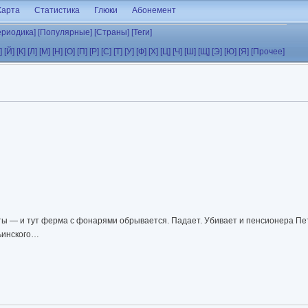
Карта
Статистика
Глюки
Абонемент
ериодика]
[Популярные]
[Страны]
[Теги]
]
[Й]
[К]
[Л]
[М]
[Н]
[О]
[П]
[Р]
[С]
[Т]
[У]
[Ф]
[Х]
[Ц]
[Ч]
[Ш]
[Щ]
[Э]
[Ю]
[Я]
[Прочее]
ы — и тут ферма с фонарями обрывается. Падает. Убивает и пенсионера Пе
рьинского…