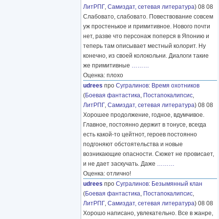
ЛитРПГ
,
Самиздат, сетевая литература
) 08 08
Слабовато, слабовато. Повествование совсем
уж простенькое и примитивное. Нового почти
нет, разве что персонаж поперся в Японию и
теперь там описывает местный колорит. Ну
конечно, из своей колокольни. Диалоги такие
же примитивные
………
Оценка: плохо
udrees
про
Сугралинов
:
Время охотников
(
Боевая фантастика
,
Постапокалипсис
,
ЛитРПГ
,
Самиздат, сетевая литература
) 08 08
Хорошее продолжение, годное, вдумчивое.
Главное, постоянно держит в тонусе, всегда
есть какой-то цейтнот, героев постоянно
подгоняют обстоятельства и новые
возникающие опасности. Сюжет не провисает,
и не дает заскучать. Даже
………
Оценка: отлично!
udrees
про
Сугралинов
:
Безымянный клан
(
Боевая фантастика
,
Постапокалипсис
,
ЛитРПГ
,
Самиздат, сетевая литература
) 08 08
Хорошо написано, увлекательно. Все в жанре,