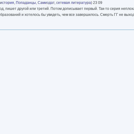
 история
,
Попаданцы
,
Самиздат, сетевая литература
) 23 09
д, пишет другой или третий. Потом дописывает первый. Так-то серия неплоха
образований и хотелось бы увидеть, чем все завершилось. Смерть ГГ не выхо