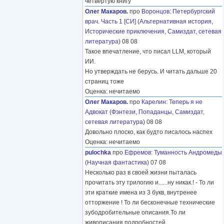
четвёртую книгу
Олег Макаров.
про
Воронцов
:
Петербургский
врач. Часть 1 [СИ]
(
Альтернативная история
,
Исторические приключения
,
Самиздат, сетевая
литература
) 08 08
Такое впечатление, что писал LLM, который
ИИ.
Но утверждать не берусь. И читать дальше 20
страниц тоже
Оценка: нечитаемо
Олег Макаров.
про
Карелин
:
Теперь я не
Адвокат
(
Фэнтези
,
Попаданцы
,
Самиздат,
сетевая литература
) 08 08
Довольно плоско, как будто писалось наспех
Оценка: нечитаемо
pulochka
про
Ефремов
:
Туманность Андромеды
(
Научная фантастика
) 07 08
Несколько раз в своей жизни пыталась
прочитать эту трилогию и......ну никак.! - То ли
эти краткие имена из 3 букв, внутренее
отторжение ! То ли бесконечные технические
зубодробительные описания.То ли
живописания подробностей
………