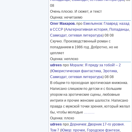
08
Очень плоско. И сюжет, и текст
Оценка: нечитаемо
Олег Макаров.
про
Емельянов
:
Главред: назад
в СССР
(
Альтернативная история
,
Попаданцы
,
Самиздат, сетевая литература
) 08 08
Скучно. Производственный роман с
попаданием в 1986 год. Добротно, но не
цепляет
Оценка: неплохо
udrees
про
Морале
:
Я приду за тобой! – 2
(
Юмористическая фантастика
,
Эротика
,
Самиздат, сетевая литература
) 08 08
В общем-то проходная эротическая книжонка.
Написано слишком по детски и с большим
упором на эротические сцены, любовные
интриги и прочие женские шалости. Написано
правда с мужской точки зрения, который желал
бы, чтобы молодые
………
Оценка: плохо
udrees
про
Дорничев
:
Дворник 17-го уровня.
Том 7
(
Юмор: прочее
,
Городское фэнтези
,