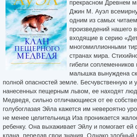
прекрасном Древнем м
Джин М. Ауэл всемирну
одним из самых читае
произведений нашего в
входящие в серию «Де
многомиллионными тир
странах мира. Стихийн
гибели соплеменников 
малышка вынуждена ски
полной опасностей земле. Бесчувственную и 
нанесенных пещерным львом, ее находят люд
Медведя, сильно отличающиеся от ее собстве
голубоглазая Эйла кажется им невероятно уро
не менее целительница Иза проникается жало
ребенку. Она выхаживает Эйлу и помогает ей 
клана, передав свои знания. Однако злобный