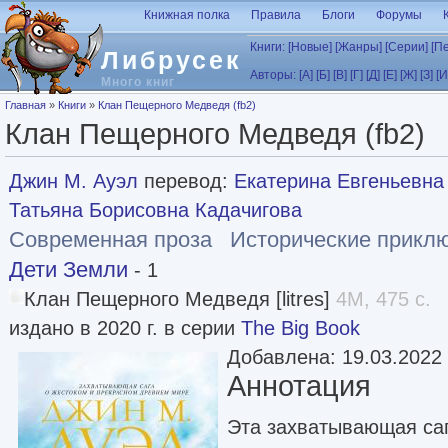
Перейти к основному содержанию
Книжная полка
Правила
Блоги
Форумы
Книги:
[Новые]
[Жанры]
[Серии]
[П
Либрусек
Авторы:
[А]
[Б]
[В]
[Г]
[Д]
[Е]
[Ж]
[З]
[И
Много книг
Вы здесь
Главная
»
Книги
»
Клан Пещерного Медведя (fb2)
Клан Пещерного Медведя (fb2)
Джин М. Ауэл
перевод:
Екатерина Евгеньевн
Татьяна Борисовна Кадачигова
Современная проза
Исторические прикл
Дети Земли
- 1
Клан Пещерного Медведя [litres]
4M, 475 с.
издано в 2020 г. в серии
The Big Book
Добавлена: 19.03.2022
Аннотация
Эта захватывающая саг