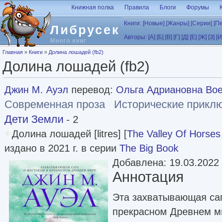
Перейти к основному содержанию
Книжная полка
Правила
Блоги
Форумы
Книги:
[Новые]
[Жанры]
[Серии]
[П
Либрусек
Авторы:
[А]
[Б]
[В]
[Г]
[Д]
[Е]
[Ж]
[З]
[И
Много книг
Вы здесь
Главная
»
Книги
»
Долина лошадей (fb2)
Долина лошадей (fb2)
Джин М. Ауэл
перевод:
Ольга Адриановна Во
Современная проза
Исторические прикл
Дети Земли
- 2
Долина лошадей [litres] [
The Valley Of Horses
издано в 2021 г. в серии
The Big Book
Добавлена: 19.03.2022
Аннотация
Эта захватывающая саг
прекрасном Древнем м