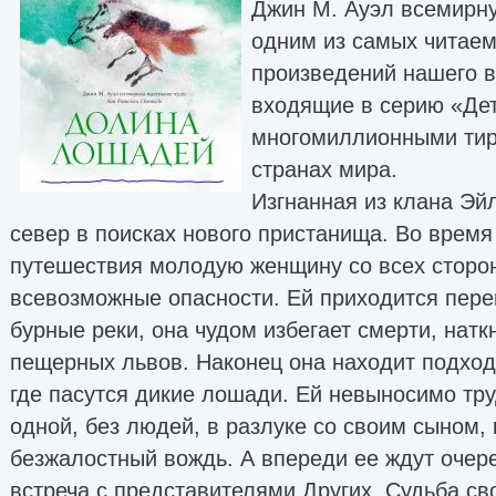
Джин М. Ауэл всемирну
одним из самых читае
произведений нашего в
входящие в серию «Де
многомиллионными тир
странах мира.
Изгнанная из клана Эй
север в поисках нового пристанища. Во время 
путешествия молодую женщину со всех сторо
всевозможные опасности. Ей приходится пер
бурные реки, она чудом избегает смерти, нат
пещерных львов. Наконец она находит подхо
где пасутся дикие лошади. Ей невыносимо тр
одной, без людей, в разлуке со своим сыном, 
безжалостный вождь. А впереди ее ждут очер
встреча с представителями Других. Судьба св