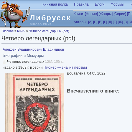
Перейти к основному содержанию
Книжная полка
Правила
Блоги
Форумы
Книги:
[Новые]
[Жанры]
[Серии]
[П
Либрусек
Авторы:
[А]
[Б]
[В]
[Г]
[Д]
[Е]
[Ж]
[З]
[И
Много книг
Вы здесь
Главная
»
Книги
»
Четверо легендарных (pdf)
Четверо легендарных (pdf)
Алексей Владимирович Владимиров
Биографии и Мемуары
Четверо легендарных
12M, 105 с.
издано в 1969 г. в серии
Пионер — значит первый
Добавлена: 04.05.2022
Впечатления о книге: