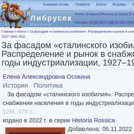
Перейти к основному содержанию
Книжная полка
Правила
Блоги
Форумы
Книги:
[Новые]
[Жанры]
[Серии]
[П
Либрусек
Авторы:
[А]
[Б]
[В]
[Г]
[Д]
[Е]
[Ж]
[З]
[И
Много книг
Вы здесь
Главная
»
Книги
»
За фасадом «сталинского изобилия». Распределение и рынок в сна
1927–1941 (fb2)
За фасадом «сталинского изоби
Распределение и рынок в снабж
годы индустриализации, 1927–19
Елена Александровна Осокина
История
Политика
За фасадом «сталинского изобилия». Распре
снабжении населения в годы индустриализации
12M, 479 с.
издано в 2022 г. в серии
Historia Rossica
Добавлена: 05.11.2022