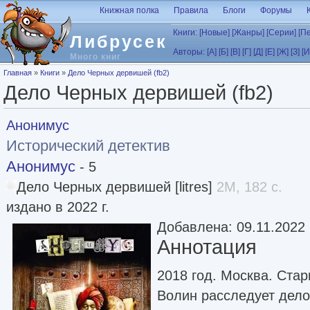
Перейти к основному содержанию
Книжная полка
Правила
Блоги
Форумы
Книги:
[Новые]
[Жанры]
[Серии]
[П
Либрусек
Авторы:
[А]
[Б]
[В]
[Г]
[Д]
[Е]
[Ж]
[З]
[И
Много книг
Вы здесь
Главная
»
Книги
»
Дело Черных дервишей (fb2)
Дело Черных дервишей (fb2)
Анонимус
Исторический детектив
Анонимус
- 5
Дело Черных дервишей [litres]
2M, 182 с.
издано в 2022 г.
Добавлена: 09.11.2022
Аннотация
2018 год. Москва. Ста
Волин расследует дело