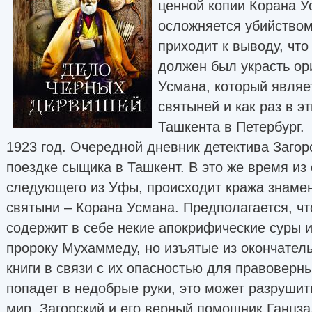
ценной копии Корана У
осложняется убийством
приходит к выводу, что
должен был украсть ор
Усмана, который являе
святыней и как раз в э
Ташкента в Петербург.
1923 год. Очередной дневник детектива Загор
поездке сыщика в Ташкент. В это же время из 
следующего из Уфы, происходит кража знаме
святыни – Корана Усмана. Предполагается, ч
содержит в себе некие апокрифические суры 
пророку Мухаммеду, но изъятые из окончател
книги в связи с их опасностью для правоверн
попадет в недобрые руки, это может разрушит
мир. Загорский и его верный помощник Ганцз