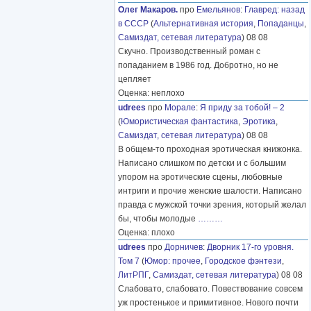
Олег Макаров.
про
Емельянов
:
Главред: назад
в СССР
(
Альтернативная история
,
Попаданцы
,
Самиздат, сетевая литература
) 08 08
Скучно. Производственный роман с
попаданием в 1986 год. Добротно, но не
цепляет
Оценка: неплохо
udrees
про
Морале
:
Я приду за тобой! – 2
(
Юмористическая фантастика
,
Эротика
,
Самиздат, сетевая литература
) 08 08
В общем-то проходная эротическая книжонка.
Написано слишком по детски и с большим
упором на эротические сцены, любовные
интриги и прочие женские шалости. Написано
правда с мужской точки зрения, который желал
бы, чтобы молодые
………
Оценка: плохо
udrees
про
Дорничев
:
Дворник 17-го уровня.
Том 7
(
Юмор: прочее
,
Городское фэнтези
,
ЛитРПГ
,
Самиздат, сетевая литература
) 08 08
Слабовато, слабовато. Повествование совсем
уж простенькое и примитивное. Нового почти