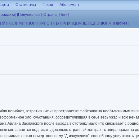
Карта
Статистика
Глюки
Абонемент
ериодика]
[Популярные]
[Страны]
[Теги]
]
[Й]
[К]
[Л]
[М]
[Н]
[О]
[П]
[Р]
[С]
[Т]
[У]
[Ф]
[Х]
[Ц]
[Ч]
[Ш]
[Щ]
[Э]
[Ю]
[Я]
[Прочее]
абля погибает, встретившись в пространстве с абсолютно необъяснимым явле
есформенное зло, субстанция, сосредоточившая в себе весь ужас и всю нен
на Арлана Заславского после выхода в отставку мало что связывает с родно
легко соглашается подписать довольно странный контракт с аниранцами на до
осприимчивостью к смертоносному “Д-излучению”, способному уничтожать ц