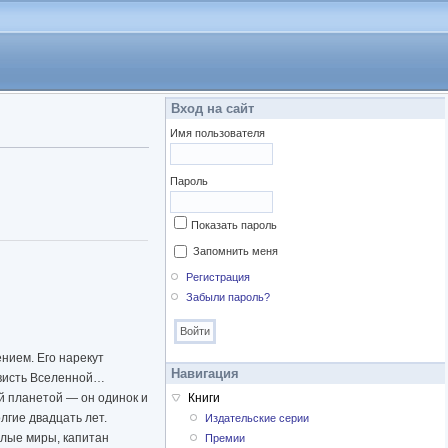
Вход на сайт
Имя пользователя
Пароль
Показать пароль
Запомнить меня
Регистрация
Забыли пароль?
нием. Его нарекут
Навигация
ависть Вселенной…
й планетой — он одинок и
Книги
лгие двадцать лет.
Издательские серии
елые миры, капитан
Премии