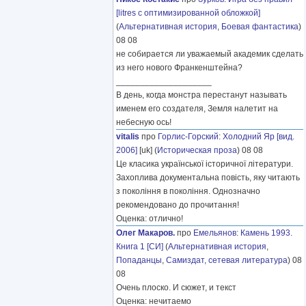
[litres с оптимизированной обложкой]
(
Альтернативная история
,
Боевая фантастика
)
08 08
не собирается ли уважаемый академик сделать
из него нового Франкенштейна?
____________________
В день, когда монстра перестанут называть
именем его создателя, Земля налетит на
небесную ось!
vitalis
про
Горлис-Горский
:
Холодний Яр [вид.
2006]
[uk] (
Историческая проза
) 08 08
Це класика української історичної літератури.
Захоплива документальна повість, яку читають
з покоління в покоління. Однозначно
рекомендовано до прочитання!
Оценка: отлично!
Олег Макаров.
про
Емельянов
:
Камень 1993.
Книга 1 [СИ]
(
Альтернативная история
,
Попаданцы
,
Самиздат, сетевая литература
) 08
08
Очень плоско. И сюжет, и текст
Оценка: нечитаемо