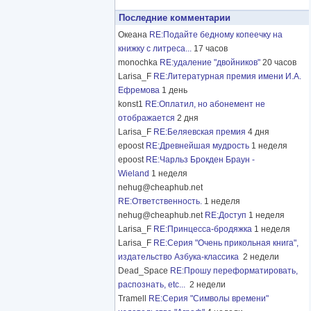
Последние комментарии
Океана
RE:Подайте бедному копеечку на
книжку с литреса...
17 часов
monochka
RE:удаление "двойников"
20 часов
Larisa_F
RE:Литературная премия имени И.А.
Ефремова
1 день
konst1
RE:Оплатил, но абонемент не
отображается
2 дня
Larisa_F
RE:Беляевская премия
4 дня
epoost
RE:Древнейшая мудрость
1 неделя
epoost
RE:Чарльз Брокден Браун -
Wieland
1 неделя
nehug@cheaphub.net
RE:Ответственность.
1 неделя
nehug@cheaphub.net
RE:Доступ
1 неделя
Larisa_F
RE:Принцесса-бродяжка
1 неделя
Larisa_F
RE:Серия "Очень прикольная книга",
издательство Азбука-классика
2 недели
Dead_Space
RE:Прошу переформатировать,
распознать, etc...
2 недели
Tramell
RE:Серия "Символы времени"