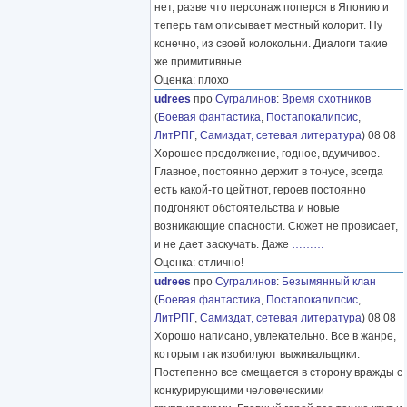
нет, разве что персонаж поперся в Японию и
теперь там описывает местный колорит. Ну
конечно, из своей колокольни. Диалоги такие
же примитивные
………
Оценка: плохо
udrees
про
Сугралинов
:
Время охотников
(
Боевая фантастика
,
Постапокалипсис
,
ЛитРПГ
,
Самиздат, сетевая литература
) 08 08
Хорошее продолжение, годное, вдумчивое.
Главное, постоянно держит в тонусе, всегда
есть какой-то цейтнот, героев постоянно
подгоняют обстоятельства и новые
возникающие опасности. Сюжет не провисает,
и не дает заскучать. Даже
………
Оценка: отлично!
udrees
про
Сугралинов
:
Безымянный клан
(
Боевая фантастика
,
Постапокалипсис
,
ЛитРПГ
,
Самиздат, сетевая литература
) 08 08
Хорошо написано, увлекательно. Все в жанре,
которым так изобилуют выживальщики.
Постепенно все смещается в сторону вражды с
конкурирующими человеческими