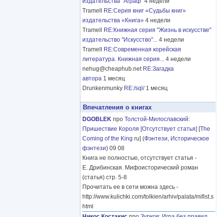
издательства "Аграф"
4 недели
Tramell
RE:Серия книг «Судьбы книг»
издательства «Книга»
4 недели
Tramell
RE:Книжная серия "Жизнь в искусстве"
издательство "Искусство"...
4 недели
Tramell
RE:Современная корейская
литература. Книжная серия...
4 недели
nehug@cheaphub.net
RE:Загадка
автора
1 месяц
Drunkenmunky
RE:/sql/
1 месяц
Впечатления о книгах
DGOBLEK
про
Толстой-Милославский
:
Пришествие Короля [Отсутствует статья]
[
The
Coming of the King
ru] (
Фэнтези
,
Историческое
фэнтези
) 09 08
Книга не полностью, отсутствует статья -
Е. Дрибинская. Мифоисторический роман
(статья) стр. 5-8
Прочитать ее в сети можна здесь -
http://www.kulichki.com/tolkien/arhiv/palata/mifist.s
html
Никос Костакис
про
Зурков
:
Игра без правил