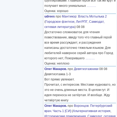
группировками. Главный герой все так же крут и
получает много уникальных
………
Оценка: хорошо
udrees
про
Мантикор
:
Власть Мотылька 2
(
Городское фэнтези
,
ЛитРПГ
,
Самиздат,
сетевая литература
) 08 08
Достаточно сложноватое для чтения
повествование, ввиду того что главный герой
все время рассуждает, и рассуждения
написаны достаточно тяжелым языком. Для
любителей наверное серий автора про Город
которого нет, Покорившего
………
Оценка: неплохо
Олег Макаров.
про
Девятиэтажники
08 08
Девятиэтажка 1-3
Вот прямо увлекает.
Прочитал, с интересом. Местами нудновато, но
это не очень длинные места. В целом гут. И
идея переноса не затёртая. И вообще. Жду
четвёртую книгу
Олег Макаров.
про
Воронцов
:
Петербургский
врач. Часть 1 [СИ]
(
Альтернативная история
,
Исторические приключения
,
Самиздат, сетевая