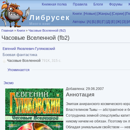
Перейти к основному содержанию
Книжная полка
Правила
Блоги
Форумы
Книги:
[Новые]
[Жанры]
[Серии]
[П
Либрусек
Авторы:
[А]
[Б]
[В]
[Г]
[Д]
[Е]
[Ж]
[З]
[И
Много книг
Вы здесь
Главная
»
Книги
»
Часовые Вселенной (fb2)
Часовые Вселенной (fb2)
Евгений Яковлевич Гуляковский
Боевая фантастика
Часовые Вселенной
791K, 315 с.
Показать
Упоминается
Эксмо
Добавлена: 29.06.2007
Аннотация
Экипаж аниранского космического кор
Властелином Тьмы — абстрактное и б
Сотрудника земной спецслужбы капита
никому ничем не обязан. Поэтому он 
Обладая уникальным свойством — нев