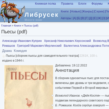
Перейти к основному содержанию
Книжная полка
Правила
Блоги
Форумы
Книги:
[Новые]
[Жанры]
[Серии]
[П
Либрусек
Авторы:
[А]
[Б]
[В]
[Г]
[Д]
[Е]
[Ж]
[З]
[И
Много книг
Вы здесь
Главная
»
Книги
»
Пьесы (pdf)
Пьесы (pdf)
Александр Иванович Куприн
Хрисанф Николаевич Херсонский
Всеволод 
Ромашов
Григорий Маркович Мерлинский
Валентина Александровна Пот
Драма
Комедия
Пьесы [сборник пьесы для самодеятельного театра]
2261K, 100 с.
издано в 1944 г.
Добавлена: 19.12.2022
Аннотация
В сборник одноактных пьес для поста
включены две драмы и три водевиля,
событиями Первой и Второй мировых 
Всеволод Иванов. «Дядя Костя»
— пье
подвигам легендарного советского па
Б. Ромашов. Когда сердце говорит
— 