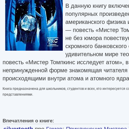
В данную книгу включе
популярных произведен
американского физика 
— повесть «Мистер Том
не без юмора повеств
скромного банковского
удивительном мире тео
повесть «Мистер Томпкинс исследует атом», в
непринужденной форме знакомящая читателя 
происходящими внутри атома и атомного ядра
Книга предназначена для школьников, студентов и всех, кто интересуется
представлениями.
Впечатления о книге:
silvertooth
про
Гамов
:
Приключения Мистера Т