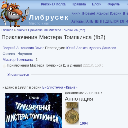
Перейти к основному содержанию
Книжная полка
Правила
Блоги
Форумы
Книги:
[Новые]
[Жанры]
[Серии]
[П
Либрусек
Авторы:
[А]
[Б]
[В]
[Г]
[Д]
[Е]
[Ж]
[З]
[И
Много книг
Вы здесь
Главная
»
Книги
»
Приключения Мистера Томпкинса (fb2)
Приключения Мистера Томпкинса (fb2)
Георгий Антонович Гамов
Переводчик:
Юлий Александрович Данилов
Физика
Научпоп
Мистер Томпкинс
- 1
Приключения Мистера Томпкинса [1 и 2 книги]
2221K, 150 с.
Показать
Упоминается
издано в 1993 г. в серии
Библиотечка «Квант»
Добавлена: 29.06.2007
Аннотация
1994