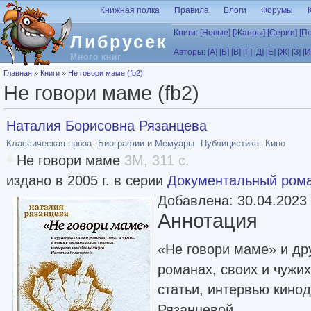
Перейти к основному содержанию
Книжная полка
Правила
Блоги
Форумы
Книги:
[Новые]
[Жанры]
[Серии]
[П
Либрусек
Авторы:
[А]
[Б]
[В]
[Г]
[Д]
[Е]
[Ж]
[З]
[И
Много книг
Вы здесь
Главная
»
Книги
»
Не говори маме (fb2)
Не говори маме (fb2)
Наталия Борисовна Рязанцева
Классическая проза
Биографии и Мемуары
Публицистика
Кино
Не говори маме
3M, 311 с.
издано в 2005 г. в серии
Документальный ром
Добавлена: 30.04.2023
Аннотация
«Не говори маме» и др
романах, своих и чужих
статьи, интервью кино
Рязанцевой.