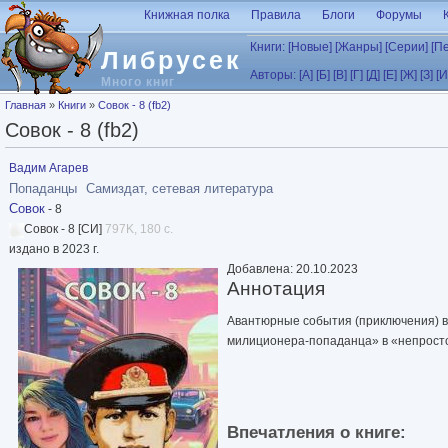
Перейти к основному содержанию
Книжная полка
Правила
Блоги
Форумы
Книги:
[Новые]
[Жанры]
[Серии]
[П
Либрусек
Авторы:
[А]
[Б]
[В]
[Г]
[Д]
[Е]
[Ж]
[З]
[И
Много книг
Вы здесь
Главная
»
Книги
»
Совок - 8 (fb2)
Совок - 8 (fb2)
Вадим Агарев
Попаданцы
Самиздат, сетевая литература
Совок
- 8
Совок - 8 [СИ]
797K, 180 с.
издано в 2023 г.
Добавлена: 20.10.2023
Аннотация
Авантюрные события (приключения) в 
милиционера-попаданца» в «непросто
Впечатления о книге: