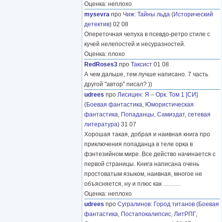
Оценка: неплохо
mysevra
про
Чиж
:
Тайны льда
(
Исторический
детектив
) 02 08
Опереточная чепуха в псевдо-ретро стиле с
кучей нелепостей и несуразностей.
Оценка: плохо
RedRoses3
про
Таксист
01 08
А чем дальше, тем лучше написано. 7 часть
другой "автор" писал? ))
udrees
про
Лисицин
:
Я – Орк. Том 1 [СИ]
(
Боевая фантастика
,
Юмористическая
фантастика
,
Попаданцы
,
Самиздат, сетевая
литература
) 31 07
Хорошая такая, добрая и наивная книга про
приключения попаданца в теле орка в
фэнтезийном мире. Все действо начинается с
первой страницы. Книга написана очень
простоватым языком, наивная, многое не
объясняется, ну и плюс как
………
Оценка: неплохо
udrees
про
Сугралинов
:
Город титанов
(
Боевая
фантастика
,
Постапокалипсис
,
ЛитРПГ
,