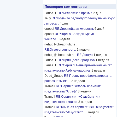
Последние комментарии
Larisa_F
RE:Беляевская премия
2 дня
Telly
RE:Подайте бедному копеечку на книжку с
литреса...
4 дня
epoost
RE:Древнейшая мудрость
6 дней
epoost
RE:Чарльз Брокден Браун -
Wieland
1 неделя
nehug@cheaphub.net
RE:Ответственность.
1 неделя
nehug@cheaphub.net
RE:Доступ
1 неделя
Larisa_F
RE:Принцесса-бродяжка
1 неделя
Larisa_F
RE:Серия "Очень прикольная книга",
издательство Азбука-классика
1 неделя
Dead_Space
RE:Прошу переформатировать,
распознать, etc...
2 недели
Tramell
RE:Серия "Символы времени"
издательства "Аграф"
3 недели
Tramell
RE:Серия книг «Судьбы книг»
издательства «Книга»
3 недели
Tramell
RE:Книжная серия "Жизнь в искусстве"
издательство "Искусство"...
3 недели