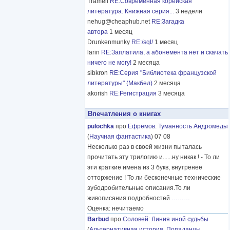
Tramell
RE:Современная корейская
литература. Книжная серия...
3 недели
nehug@cheaphub.net
RE:Загадка
автора
1 месяц
Drunkenmunky
RE:/sql/
1 месяц
larin
RE:Заплатила, а абонемента нет и скачать
ничего не могу!
2 месяца
sibkron
RE:Серия "Библиотека французской
литературы" (Макбел)
2 месяца
akorish
RE:Регистрация
3 месяца
Впечатления о книгах
pulochka
про
Ефремов
:
Туманность Андромеды
(
Научная фантастика
) 07 08
Несколько раз в своей жизни пыталась
прочитать эту трилогию и......ну никак.! - То ли
эти краткие имена из 3 букв, внутренее
отторжение ! То ли бесконечные технические
зубодробительные описания.То ли
живописания подробностей
………
Оценка: нечитаемо
Barbud
про
Соловей
:
Линия иной судьбы
(
Альтернативная история
,
Попаданцы
,