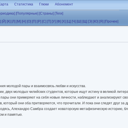
Карта
Статистика
Глюки
Абонемент
ериодика]
[Популярные]
[Страны]
[Теги]
]
[Й]
[К]
[Л]
[М]
[Н]
[О]
[П]
[Р]
[С]
[Т]
[У]
[Ф]
[Х]
[Ц]
[Ч]
[Ш]
[Щ]
[Э]
[Ю]
[Я]
[Прочее]
ия молодой пары и взаимосвязь любви и искусства.
и, двух молодых чилийских студентов, которые ищут истину в великой литера
ые пары они примеряют на себя новые личности, наблюдают и анализируют сво
, который они оба притворяются, что прочитали. И пока они следят друг за 
асходясь, Алехандро Самбра создает новаторскую метафизическую историю, 
ом и памятью.