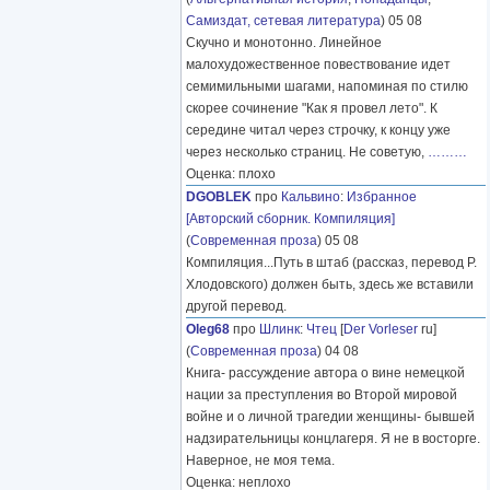
Самиздат, сетевая литература
) 05 08
Скучно и монотонно. Линейное
малохудожественное повествование идет
семимильными шагами, напоминая по стилю
скорее сочинение "Как я провел лето". К
середине читал через строчку, к концу уже
через несколько страниц. Не советую,
………
Оценка: плохо
DGOBLEK
про
Кальвино
:
Избранное
[Авторский сборник. Компиляция]
(
Современная проза
) 05 08
Компиляция...Путь в штаб (рассказ, перевод Р.
Хлодовского) должен быть, здесь же вставили
другой перевод.
Oleg68
про
Шлинк
:
Чтец
[
Der Vorleser
ru]
(
Современная проза
) 04 08
Книга- рассуждение автора о вине немецкой
нации за преступления во Второй мировой
войне и о личной трагедии женщины- бывшей
надзирательницы концлагеря. Я не в восторге.
Наверное, не моя тема.
Оценка: неплохо