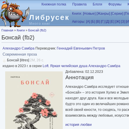
Перейти к основному содержанию
Книжная полка
Правила
Блоги
Форумы
Книги:
[Новые]
[Жанры]
[Серии]
[П
Либрусек
Авторы:
[А]
[Б]
[В]
[Г]
[Д]
[Е]
[Ж]
[З]
[И
Много книг
Вы здесь
Главная
»
Книги
»
Бонсай (fb2)
Бонсай (fb2)
Алехандро Самбра
Переводчик:
Геннадий Евгеньевич Петров
Современная проза
Бонсай [litres]
2M, 26 с.
издано в 2023 г. в серии
Loft. Яркая чилийская душа Алехандро Самбра
Добавлена: 02.12.2023
Аннотация
Алехандро Самбра исследует отношен
«Бонсай» – это история Хулио и Эмили
находят друг друга. Как и все молод
будто это один из величайших романов
всей своей юности, то сходясь, то р
взаимосвязь между любовью, искусств
история любви