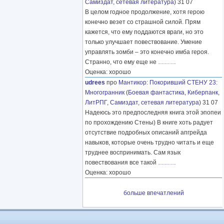
Самиздат, сетевая литература
) 31 07
В целом годное продолжение, хотя герою
конечно везет со страшной силой. Прям
кажется, что ему поддаются враги, но это
только улучшает повествование. Умение
управлять зомби – это конечно имба героя.
Странно, что ему еще не
………
Оценка: хорошо
udrees
про
Мантикор
:
Покоривший СТЕНУ 23:
Многогранник
(
Боевая фантастика
,
Киберпанк
,
ЛитРПГ
,
Самиздат, сетевая литература
) 31 07
Надеюсь это предпоследняя книга этой эпопеи
по прохождению Стены) В книге хоть радует
отсутствие подробных описаний апгрейда
навыков, которые очень трудно читать и еще
труднее воспринимать. Сам язык
повествования все такой
………
Оценка: хорошо
больше впечатлений