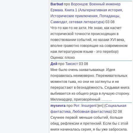
Barbud
про
Воронцов
:
Военный инженер
Ермака. Книга 1
(
Альтернативная история
,
Исторические приключения
,
Попаданцы
,
Самиздат, сетевая литература
) 03 08
Что-то как-то не ахти. Не знаю, как насчет
исторической точности происходящих в
повествовании событий, но казаки XVI века,
вполне грамотно говорящие на современном
нам литературном языке - это перебор)
Оценка: плохо
Дей
про
Таксист
03 08
Мне было очень захватывающе. Идея
понравилась неимоверно. Переживательных
моментов тьма, но они не затянуты и не
перерастают в безнадёжность. Седьмая книга
выбивается из общего ряда в лучшую сторону.
Миллиардер, приговорённый
………
mysevra
про
Рот
:
Insurgent
[en] (
Социальная
фантастика
,
Любовная фантастика
) 02 08
Скучнее первой: меньше событий, больше
обид, рефлексии и претензий. Если бы с этой
книги начиналась серия, я бы уже забросила.