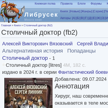
Перейти к основному содержанию
Книжная полка
Правила
Блоги
Форумы
Книги:
[Новые]
[Жанры]
[Серии]
[П
Либрусек
Авторы:
[А]
[Б]
[В]
[Г]
[Д]
[Е]
[Ж]
[З]
[И
Много книг
Вы здесь
Главная
»
Книги
»
Столичный доктор (fb2)
Столичный доктор (fb2)
Алексей Викторович Вязовский
Сергей Влад
Альтернативная история
Попаданцы
Столичный доктор
- 1
Столичный доктор [litres]
4M, 182 с.
издано в 2024 г. в серии
Фантастический боеви
Добавлена: 09.07.2024
Аннотация
Хирург, наш современн
оказывается в теле мос