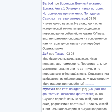
Barbud
про
Воронцов
:
Военный инженер
Ермака. Книга 1
(
Альтернативная история
,
Исторические приключения
,
Попаданцы
,
Самиздат, сетевая литература
) 03 08
Что-то как-то не ахти. Не знаю, как насчет
исторической точности происходящих в
повествовании событий, но казаки XVI века,
вполне грамотно говорящие на современном
нам литературном языке - это перебор)
Оценка: плохо
Дей
про
Таксист
03 08
Мне было очень захватывающе. Идея
понравилась неимоверно. Переживательных
моментов тьма, но они не затянуты и не
перерастают в безнадёжность. Седьмая книга
выбивается из общего ряда в лучшую сторону.
Миллиардер, приговорённый
………
mysevra
про
Рот
:
Insurgent
[en] (
Социальная
фантастика
,
Любовная фантастика
) 02 08
Скучнее первой: меньше событий, больше
обид, рефлексии и претензий. Если бы с этой
книги начиналась серия, я бы уже забросила.