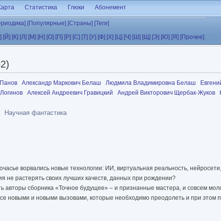
Карта
Статистика
Глюки
Абонемент
ериодика]
[Популярные]
[Страны]
[Теги]
]
[Й]
[К]
[Л]
[М]
[Н]
[О]
[П]
[Р]
[С]
[Т]
[У]
[Ф]
[Х]
[Ц]
[Ч]
[Ш]
[Щ]
[Э]
[Ю]
[Я]
[Прочее]
2)
 Панов
Александр Маркович Белаш
Людмила Владимировна Белаш
Евгени
 Логинов
Алексей Андреевич Гравицкий
Андрей Викторович Щербак-Жуков
Научная фантастика
очасье ворвались новые технологии: ИИ, виртуальная реальность, нейросети
вия не растерять своих лучших качеств, данных при рождении?
ь авторы сборника «Точное будущее» – и признанные мастера, и совсем мол
все новыми и новыми вызовами, которые необходимо преодолеть и при этом 