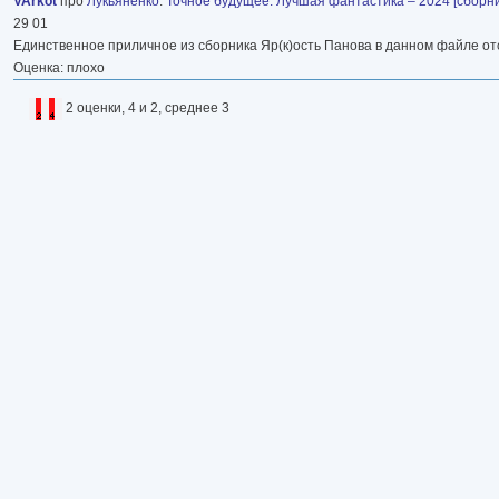
VArkot
про
Лукьяненко
:
Точное будущее. Лучшая фантастика – 2024 [сборник 
29 01
Единственное приличное из сборника Яр(к)ость Панова в данном файле отс
Оценка: плохо
2 оценки, 4 и 2, среднее 3