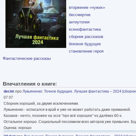
вторжение «чужих»
бессмертие
антиутопия
ксенофантастика
сборник рассказов
близкое будущее
становление героя
Фантастические рассказы
Впечатления о книге:
decim
про
Лукьяненко
:
Точное будущее. Лучшая фантастика – 2024 [сборник 
07 07
Сборник хороший, за двумя исключениями.
Лукьяненко - исписался в край и уже не может работать даже приманкой.
Казаков - нечто, похожее на эссе "про всё хорошее" из далёких 60-х.
Остальное хорошо. Социальный пессимизм всех авторов уже привычен. Буд
Оценка: хорошо