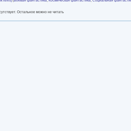
litres]
(
Боевая фантастика
,
Космическая фантастика
,
Социальная фантасти
утствует. Остальное можно не читать