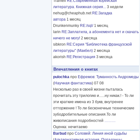
Tramell
RE:Современная корейская
литература. Книжная серия...
3 недели
nehug@cheaphub.net
RE:Загадка
автора
1 месяц
Drunkenmunky
RE:/sql/
1 месяц
larin
RE:Заплатила, а абонемента нет и скачать
ничего не могу!
2 месяца
sibkron
RE:Серия "Библиотека французской
литературы" (Макбел)
2 месяца
akorish
RE:Регистрация
3 месяца
Впечатления о книгах
pulochka
про
Ефремов
:
Туманность Андромеды
(
Научная фантастика
) 07 08
Несколько раз в своей жизни пыталась
прочитать эту трилогию и......ну никак.! - То ли
эти краткие имена из 3 букв, внутренее
отторжение ! То ли бесконечные технические
зубодробительные описания.То ли
живописания подробностей
………
Оценка: нечитаемо
Barbud
про
Соловей
:
Линия иной судьбы
(
Альтернативная история
,
Попаданцы
,