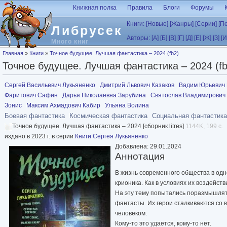
Перейти к основному содержанию
Книжная полка
Правила
Блоги
Форумы
Книги:
[Новые]
[Жанры]
[Серии]
[П
Либрусек
Авторы:
[А]
[Б]
[В]
[Г]
[Д]
[Е]
[Ж]
[З]
[И
Много книг
Вы здесь
Главная
»
Книги
»
Точное будущее. Лучшая фантастика – 2024 (fb2)
Точное будущее. Лучшая фантастика – 2024 (fb
Сергей Васильевич Лукьяненко
Дмитрий Львович Казаков
Вадим Юрьевич
Фаритович Сафин
Дарья Николаевна Зарубина
Святослав Владимирович
Зонис
Максим Ахмадович Кабир
Ульяна Волина
Боевая фантастика
Космическая фантастика
Социальная фантастика
Точное будущее. Лучшая фантастика – 2024 [сборник litres]
1144K, 199 с.
издано в 2023 г. в серии
Книги Сергея Лукьяненко
Добавлена: 29.01.2024
Аннотация
В жизнь современного общества в одн
крионика. Как в условиях их воздейст
На эту тему попытались поразмышлят
фантасты. Их герои сталкиваются со 
человеком.
Кому-то это удается, кому-то нет.