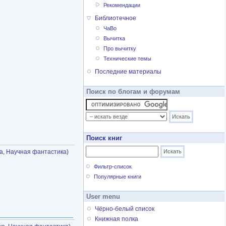
Рекомендации
Библиотечное
ЧаВо
Вычитка
Про вычитку
Технические темы
Последние материалы
Поиск по блогам и форумам
Поиск книг
а
,
Научная фантастика
)
Фильтр-список
Популярные книги
User menu
Чёрно-белый список
Книжная полка