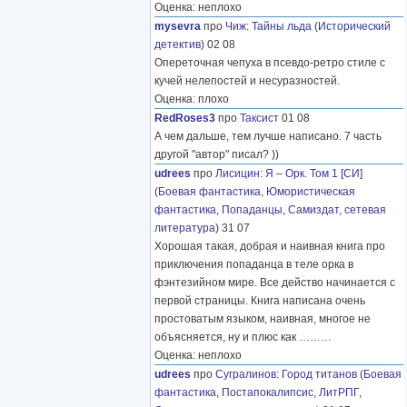
Оценка: неплохо
mysevra
про
Чиж
:
Тайны льда
(
Исторический
детектив
) 02 08
Опереточная чепуха в псевдо-ретро стиле с
кучей нелепостей и несуразностей.
Оценка: плохо
RedRoses3
про
Таксист
01 08
А чем дальше, тем лучше написано. 7 часть
другой "автор" писал? ))
udrees
про
Лисицин
:
Я – Орк. Том 1 [СИ]
(
Боевая фантастика
,
Юмористическая
фантастика
,
Попаданцы
,
Самиздат, сетевая
литература
) 31 07
Хорошая такая, добрая и наивная книга про
приключения попаданца в теле орка в
фэнтезийном мире. Все действо начинается с
первой страницы. Книга написана очень
простоватым языком, наивная, многое не
объясняется, ну и плюс как
………
Оценка: неплохо
udrees
про
Сугралинов
:
Город титанов
(
Боевая
фантастика
,
Постапокалипсис
,
ЛитРПГ
,