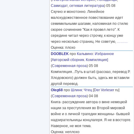
Самиздат, сетевая литература
) 05 08
Скучно и монотонно. Линейное
малохудожественное повествование идет
семимильными шагами, напоминая по стилю
скорее сочинение "Как я провел лето". К
середине читал через строчку, к концу уже
через несколько страниц. Не советую,
………
Оценка: плохо
DGOBLEK
про
Кальвино
:
Избранное
[Авторский сборник. Компиляция]
(
Современная проза
) 05 08
Компиляция...Путь в штаб (рассказ, перевод Р.
Хлодовского) должен быть, здесь же вставили
другой перевод.
Oleg68
про
Шлинк
:
Чтец
[
Der Vorleser
ru]
(
Современная проза
) 04 08
Книга- рассуждение автора о вине немецкой
нации за преступления во Второй мировой
войне и о личной трагедии женщины- бывшей
надзирательницы концлагеря. Я не в восторге.
Наверное, не моя тема.
Оценка: неплохо