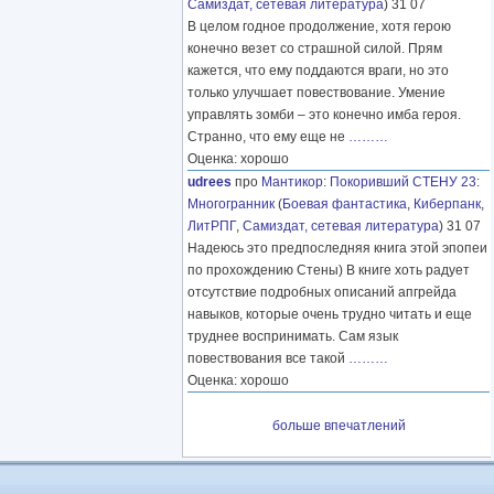
Самиздат, сетевая литература
) 31 07
В целом годное продолжение, хотя герою
конечно везет со страшной силой. Прям
кажется, что ему поддаются враги, но это
только улучшает повествование. Умение
управлять зомби – это конечно имба героя.
Странно, что ему еще не
………
Оценка: хорошо
udrees
про
Мантикор
:
Покоривший СТЕНУ 23:
Многогранник
(
Боевая фантастика
,
Киберпанк
,
ЛитРПГ
,
Самиздат, сетевая литература
) 31 07
Надеюсь это предпоследняя книга этой эпопеи
по прохождению Стены) В книге хоть радует
отсутствие подробных описаний апгрейда
навыков, которые очень трудно читать и еще
труднее воспринимать. Сам язык
повествования все такой
………
Оценка: хорошо
больше впечатлений