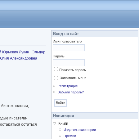
Вход на сайт
Имя пользователя
й Юрьевич Лукин
Эльдар
Пароль
Юлия Александровна
Показать пароль
Запомнить меня
Регистрация
Забыли пароль?
, биотехнологии,
Навигация
одые писатели-
Книги
постараться остаться
Издательские серии
Премии