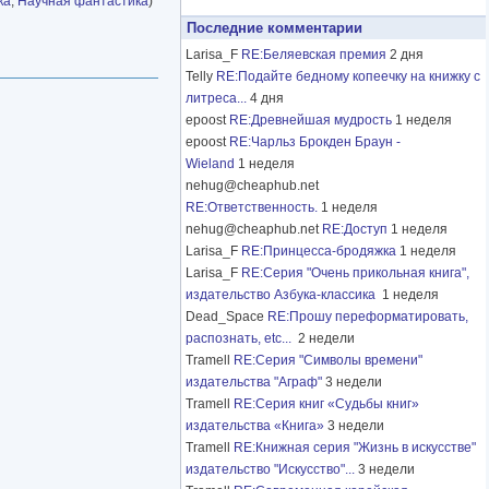
ка
,
Научная фантастика
)
Последние комментарии
Larisa_F
RE:Беляевская премия
2 дня
Telly
RE:Подайте бедному копеечку на книжку с
литреса...
4 дня
epoost
RE:Древнейшая мудрость
1 неделя
epoost
RE:Чарльз Брокден Браун -
Wieland
1 неделя
nehug@cheaphub.net
RE:Ответственность.
1 неделя
nehug@cheaphub.net
RE:Доступ
1 неделя
Larisa_F
RE:Принцесса-бродяжка
1 неделя
Larisa_F
RE:Серия "Очень прикольная книга",
издательство Азбука-классика
1 неделя
Dead_Space
RE:Прошу переформатировать,
распознать, etc...
2 недели
Tramell
RE:Серия "Символы времени"
издательства "Аграф"
3 недели
Tramell
RE:Серия книг «Судьбы книг»
издательства «Книга»
3 недели
Tramell
RE:Книжная серия "Жизнь в искусстве"
издательство "Искусство"...
3 недели