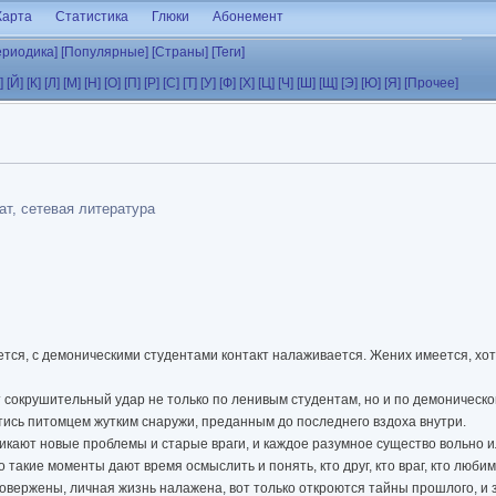
Карта
Статистика
Глюки
Абонемент
ериодика]
[Популярные]
[Страны]
[Теги]
]
[Й]
[К]
[Л]
[М]
[Н]
[О]
[П]
[Р]
[С]
[Т]
[У]
[Ф]
[Х]
[Ц]
[Ч]
[Ш]
[Щ]
[Э]
[Ю]
[Я]
[Прочее]
т, сетевая литература
ется, с демоническими студентами контакт налаживается. Жених имеется, хотя 
окрушительный удар не только по ленивым студентам, но и по демонической
стись питомцем жутким снаружи, преданным до последнего вздоха внутри.
никают новые проблемы и старые враги, и каждое разумное существо вольно 
 такие моменты дают время осмыслить и понять, кто друг, кто враг, кто любим
 повержены, личная жизнь налажена, вот только откроются тайны прошлого, и