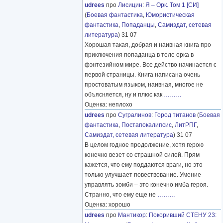
udrees
про
Лисицин
:
Я – Орк. Том 1 [СИ]
(
Боевая фантастика
,
Юмористическая
фантастика
,
Попаданцы
,
Самиздат, сетевая
литература
) 31 07
Хорошая такая, добрая и наивная книга про
приключения попаданца в теле орка в
фэнтезийном мире. Все действо начинается с
первой страницы. Книга написана очень
простоватым языком, наивная, многое не
объясняется, ну и плюс как
………
Оценка: неплохо
udrees
про
Сугралинов
:
Город титанов
(
Боевая
фантастика
,
Постапокалипсис
,
ЛитРПГ
,
Самиздат, сетевая литература
) 31 07
В целом годное продолжение, хотя герою
конечно везет со страшной силой. Прям
кажется, что ему поддаются враги, но это
только улучшает повествование. Умение
управлять зомби – это конечно имба героя.
Странно, что ему еще не
………
Оценка: хорошо
udrees
про
Мантикор
:
Покоривший СТЕНУ 23: