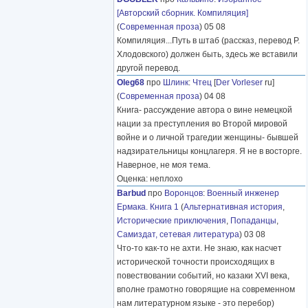
[Авторский сборник. Компиляция]
(
Современная проза
) 05 08
Компиляция...Путь в штаб (рассказ, перевод Р.
Хлодовского) должен быть, здесь же вставили
другой перевод.
Oleg68
про
Шлинк
:
Чтец
[
Der Vorleser
ru]
(
Современная проза
) 04 08
Книга- рассуждение автора о вине немецкой
нации за преступления во Второй мировой
войне и о личной трагедии женщины- бывшей
надзирательницы концлагеря. Я не в восторге.
Наверное, не моя тема.
Оценка: неплохо
Barbud
про
Воронцов
:
Военный инженер
Ермака. Книга 1
(
Альтернативная история
,
Исторические приключения
,
Попаданцы
,
Самиздат, сетевая литература
) 03 08
Что-то как-то не ахти. Не знаю, как насчет
исторической точности происходящих в
повествовании событий, но казаки XVI века,
вполне грамотно говорящие на современном
нам литературном языке - это перебор)