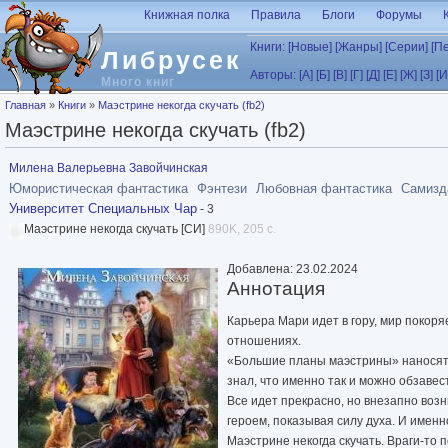
Перейти к основному содержанию
Книжная полка
Правила
Блоги
Форумы
Книги:
[Новые]
[Жанры]
[Серии]
[П
Либрусек
Авторы:
[А]
[Б]
[В]
[Г]
[Д]
[Е]
[Ж]
[З]
[И
Много книг
Вы здесь
Главная
»
Книги
»
Маэстрине некогда скучать (fb2)
Маэстрине некогда скучать (fb2)
Милена Валерьевна Завойчинская
Юмористическая фантастика
Фэнтези
Любовная фантастика
Самизда
Университет Специальных Чар
- 3
Маэстрине некогда скучать [СИ]
890K, 205 с.
Добавлена: 23.02.2024
Аннотация
Карьера Мари идет в гору, мир покоря
отношениях.
«Большие планы маэстрины» наносят с
знал, что именно так и можно обзаве
Все идет прекрасно, но внезапно воз
героем, показывая силу духа. И именно
Маэстрине некогда скучать. Враги-то