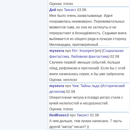
Оценка: плохо
Дей
про
Таксист
03 08
Мне было очень захватывающе. Идея
понравилась неимоверно. Переживательных
моментов тьма, но они не затянуты и не
перерастают в безнадёжность. Седьмая книга
выбивается из общего ряда в лучшую сторону.
Миллиардер, приговорённый
………
mysevra
про
Рот
:
Insurgent
[en] (
Социальная
фантастика
,
Любовная фантастика
) 02 08
Скучнее первой: меньше событий, больше
обид, рефлексии и претензий. Если бы с этой
книги начиналась серия, я бы уже забросила.
Оценка: неплохо
mysevra
про
Чиж
:
Тайны льда
(
Исторический
детектив
) 02 08
Опереточная чепуха в псевдо-ретро стиле с
кучей нелепостей и несуразностей.
Оценка: плохо
RedRoses3
про
Таксист
01 08
А чем дальше, тем лучше написано. 7 часть
другой "автор" писал? ))