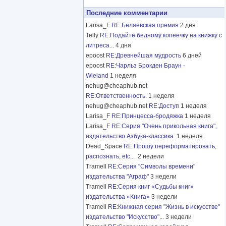
Последние комментарии
Larisa_F
RE:Беляевская премия
2 дня
Telly
RE:Подайте бедному копеечку на книжку с
литреса...
4 дня
epoost
RE:Древнейшая мудрость
6 дней
epoost
RE:Чарльз Брокден Браун -
Wieland
1 неделя
nehug@cheaphub.net
RE:Ответственность.
1 неделя
nehug@cheaphub.net
RE:Доступ
1 неделя
Larisa_F
RE:Принцесса-бродяжка
1 неделя
Larisa_F
RE:Серия "Очень прикольная книга",
издательство Азбука-классика
1 неделя
Dead_Space
RE:Прошу переформатировать,
распознать, etc...
2 недели
Tramell
RE:Серия "Символы времени"
издательства "Аграф"
3 недели
Tramell
RE:Серия книг «Судьбы книг»
издательства «Книга»
3 недели
Tramell
RE:Книжная серия "Жизнь в искусстве"
издательство "Искусство"...
3 недели