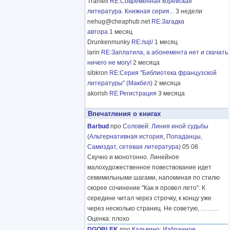
Tramell
RE:Современная корейская
литература. Книжная серия...
3 недели
nehug@cheaphub.net
RE:Загадка
автора
1 месяц
Drunkenmunky
RE:/sql/
1 месяц
larin
RE:Заплатила, а абонемента нет и скачать
ничего не могу!
2 месяца
sibkron
RE:Серия "Библиотека французской
литературы" (Макбел)
2 месяца
akorish
RE:Регистрация
3 месяца
Впечатления о книгах
Barbud
про
Соловей
:
Линия иной судьбы
(
Альтернативная история
,
Попаданцы
,
Самиздат, сетевая литература
) 05 08
Скучно и монотонно. Линейное
малохудожественное повествование идет
семимильными шагами, напоминая по стилю
скорее сочинение "Как я провел лето". К
середине читал через строчку, к концу уже
через несколько страниц. Не советую,
………
Оценка: плохо
DGOBLEK
про
Кальвино
:
Избранное