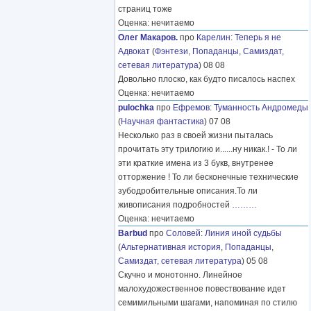
страниц тоже
Оценка: нечитаемо
Олег Макаров.
про
Карелин
:
Теперь я не
Адвокат
(
Фэнтези
,
Попаданцы
,
Самиздат,
сетевая литература
) 08 08
Довольно плоско, как будто писалось наспех
Оценка: нечитаемо
pulochka
про
Ефремов
:
Туманность Андромеды
(
Научная фантастика
) 07 08
Несколько раз в своей жизни пыталась
прочитать эту трилогию и......ну никак.! - То ли
эти краткие имена из 3 букв, внутренее
отторжение ! То ли бесконечные технические
зубодробительные описания.То ли
живописания подробностей
………
Оценка: нечитаемо
Barbud
про
Соловей
:
Линия иной судьбы
(
Альтернативная история
,
Попаданцы
,
Самиздат, сетевая литература
) 05 08
Скучно и монотонно. Линейное
малохудожественное повествование идет
семимильными шагами, напоминая по стилю