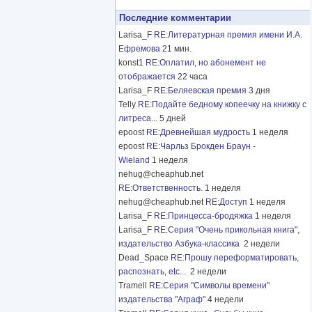
Последние комментарии
Larisa_F
RE:Литературная премия имени И.А.
Ефремова
21 мин.
konst1
RE:Оплатил, но абонемент не
отображается
22 часа
Larisa_F
RE:Беляевская премия
3 дня
Telly
RE:Подайте бедному копеечку на книжку с
литреса...
5 дней
epoost
RE:Древнейшая мудрость
1 неделя
epoost
RE:Чарльз Брокден Браун -
Wieland
1 неделя
nehug@cheaphub.net
RE:Ответственность.
1 неделя
nehug@cheaphub.net
RE:Доступ
1 неделя
Larisa_F
RE:Принцесса-бродяжка
1 неделя
Larisa_F
RE:Серия "Очень прикольная книга",
издательство Азбука-классика
2 недели
Dead_Space
RE:Прошу переформатировать,
распознать, etc...
2 недели
Tramell
RE:Серия "Символы времени"
издательства "Аграф"
4 недели