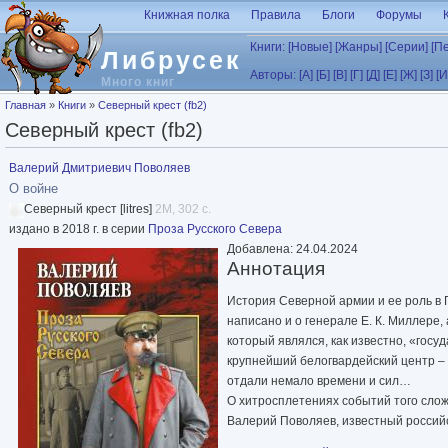
Перейти к основному содержанию
Книжная полка
Правила
Блоги
Форумы
Книги:
[Новые]
[Жанры]
[Серии]
[П
Либрусек
Авторы:
[А]
[Б]
[В]
[Г]
[Д]
[Е]
[Ж]
[З]
[И
Много книг
Вы здесь
Главная
»
Книги
»
Северный крест (fb2)
Северный крест (fb2)
Валерий Дмитриевич Поволяев
О войне
Северный крест [litres]
2M, 302 с.
издано в 2018 г. в серии
Проза Русского Севера
Добавлена: 24.04.2024
Аннотация
История Северной армии и ее роль в 
написано и о генерале Е. К. Миллере,
который являлся, как известно, «гос
крупнейший белогвардейский центр – 
отдали немало времени и сил…
О хитросплетениях событий того сло
Валерий Поволяев, известный российс