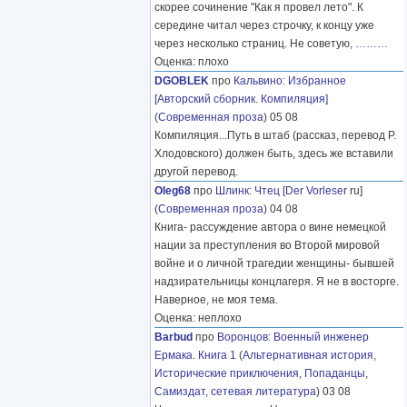
скорее сочинение "Как я провел лето". К
середине читал через строчку, к концу уже
через несколько страниц. Не советую,
………
Оценка: плохо
DGOBLEK
про
Кальвино
:
Избранное
[Авторский сборник. Компиляция]
(
Современная проза
) 05 08
Компиляция...Путь в штаб (рассказ, перевод Р.
Хлодовского) должен быть, здесь же вставили
другой перевод.
Oleg68
про
Шлинк
:
Чтец
[
Der Vorleser
ru]
(
Современная проза
) 04 08
Книга- рассуждение автора о вине немецкой
нации за преступления во Второй мировой
войне и о личной трагедии женщины- бывшей
надзирательницы концлагеря. Я не в восторге.
Наверное, не моя тема.
Оценка: неплохо
Barbud
про
Воронцов
:
Военный инженер
Ермака. Книга 1
(
Альтернативная история
,
Исторические приключения
,
Попаданцы
,
Самиздат, сетевая литература
) 03 08