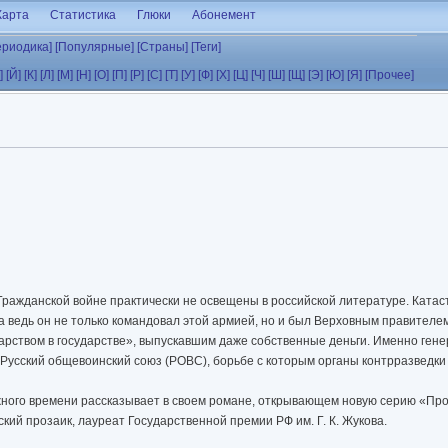
Карта
Статистика
Глюки
Абонемент
ериодика]
[Популярные]
[Страны]
[Теги]
]
[Й]
[К]
[Л]
[М]
[Н]
[О]
[П]
[Р]
[С]
[Т]
[У]
[Ф]
[Х]
[Ц]
[Ч]
[Ш]
[Щ]
[Э]
[Ю]
[Я]
[Прочее]
Гражданской войне практически не освещены в российской литературе. Ката
 а ведь он не только командовал этой армией, но и был Верховным правителе
ударством в государстве», выпускавшим даже собственные деньги. Именно ген
Русский общевоинский союз (РОВС), борьбе с которым органы контрразведки
жного времени рассказывает в своем романе, открывающем новую серию «Про
кий прозаик, лауреат Государственной премии РФ им. Г. К. Жукова.