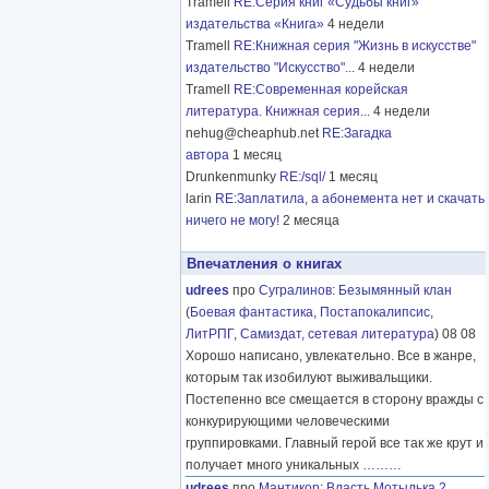
Tramell
RE:Серия книг «Судьбы книг»
издательства «Книга»
4 недели
Tramell
RE:Книжная серия "Жизнь в искусстве"
издательство "Искусство"...
4 недели
Tramell
RE:Современная корейская
литература. Книжная серия...
4 недели
nehug@cheaphub.net
RE:Загадка
автора
1 месяц
Drunkenmunky
RE:/sql/
1 месяц
larin
RE:Заплатила, а абонемента нет и скачать
ничего не могу!
2 месяца
Впечатления о книгах
udrees
про
Сугралинов
:
Безымянный клан
(
Боевая фантастика
,
Постапокалипсис
,
ЛитРПГ
,
Самиздат, сетевая литература
) 08 08
Хорошо написано, увлекательно. Все в жанре,
которым так изобилуют выживальщики.
Постепенно все смещается в сторону вражды с
конкурирующими человеческими
группировками. Главный герой все так же крут и
получает много уникальных
………
udrees
про
Мантикор
:
Власть Мотылька 2