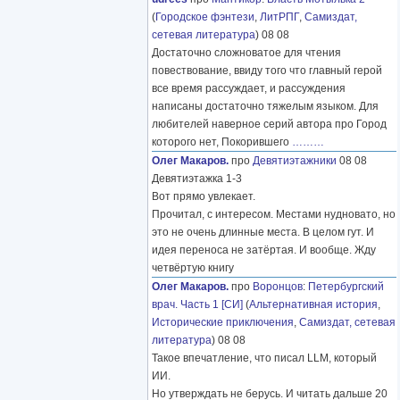
(
Городское фэнтези
,
ЛитРПГ
,
Самиздат,
сетевая литература
) 08 08
Достаточно сложноватое для чтения
повествование, ввиду того что главный герой
все время рассуждает, и рассуждения
написаны достаточно тяжелым языком. Для
любителей наверное серий автора про Город
которого нет, Покорившего
………
Олег Макаров.
про
Девятиэтажники
08 08
Девятиэтажка 1-3
Вот прямо увлекает.
Прочитал, с интересом. Местами нудновато, но
это не очень длинные места. В целом гут. И
идея переноса не затёртая. И вообще. Жду
четвёртую книгу
Олег Макаров.
про
Воронцов
:
Петербургский
врач. Часть 1 [СИ]
(
Альтернативная история
,
Исторические приключения
,
Самиздат, сетевая
литература
) 08 08
Такое впечатление, что писал LLM, который
ИИ.
Но утверждать не берусь. И читать дальше 20