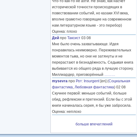
Что-то как-то не ахти. Не знаю, как насчет
исторической точности происходящих в
повествовании событий, но казаки XVI века,
вполне грамотно говорящие на современном
нам литературном языке - это перебор)
Оценка: плохо
Дей
про
Таксист
03 08
Мне было очень захватывающе. Идея
понравилась неимоверно. Переживательных
моментов тьма, но они не затянуты и не
перерастают в безнадёжность. Седьмая книга
выбивается из общего ряда в лучшую сторону.
Миллиардер, приговорённый
………
mysevra
про
Рот
:
Insurgent
[en] (
Социальная
фантастика
,
Любовная фантастика
) 02 08
Скучнее первой: меньше событий, больше
обид, рефлексии и претензий. Если бы с этой
книги начиналась серия, я бы уже забросила.
Оценка: неплохо
больше впечатлений