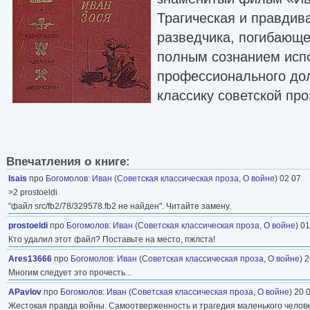
Трагическая и правдив
разведчика, погибающе
полным сознанием исп
профессионального дол
классику советской про
Впечатления о книге:
Isais
про
Богомолов
:
Иван
(
Советская классическая проза
,
О войне
) 02 07
>2 prostoeldi
"файл src/fb2/78/329578.fb2 не найден". Читайте замену.
prostoeldi
про
Богомолов
:
Иван
(
Советская классическая проза
,
О войне
) 0
Кто удалил этот файл? Поставьте на место, пжлста!
Ares13666
про
Богомолов
:
Иван
(
Советская классическая проза
,
О войне
) 
Многим следует это прочесть...
APavlov
про
Богомолов
:
Иван
(
Советская классическая проза
,
О войне
) 20 
Жестокая правда войны. Самоотверженность и трагедия маленького человечк