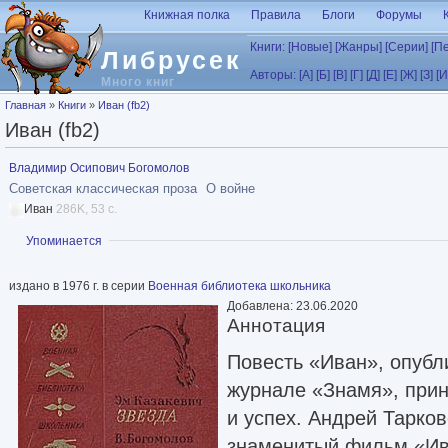
Перейти к основному содержанию
Книжная полка
Правила
Блоги
Форумы
Книги:
[Новые]
[Жанры]
[Серии]
[П
Либрусек
Авторы:
[А]
[Б]
[В]
[Г]
[Д]
[Е]
[Ж]
[З]
[И
Много книг
Вы здесь
Главная
»
Книги
»
Иван (fb2)
Иван (fb2)
Владимир Осипович Богомолов
Советская классическая проза
О войне
Иван
286K, 53 с.
Показать
Упоминается
издано в 1976 г. в серии
Военная библиотека школьника
Добавлена: 23.06.2020
Аннотация
Повесть «Иван», опубл
журнале «Знамя», прин
и успех. Андрей Тарков
знаменитый фильм «Ив