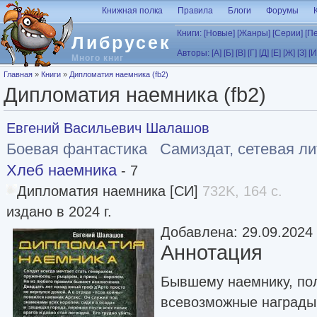
Перейти к основному содержанию
Книжная полка
Правила
Блоги
Форумы
Книги:
[Новые]
[Жанры]
[Серии]
[П
Либрусек
Авторы:
[А]
[Б]
[В]
[Г]
[Д]
[Е]
[Ж]
[З]
[И
Много книг
Вы здесь
Главная
»
Книги
»
Дипломатия наемника (fb2)
Дипломатия наемника (fb2)
Евгений Васильевич Шалашов
Боевая фантастика
Самиздат, сетевая л
Хлеб наемника
- 7
Дипломатия наемника [СИ]
732K, 164 с.
издано в 2024 г.
Добавлена: 29.09.2024
Аннотация
Бывшему наемнику, по
всевозможные награды 