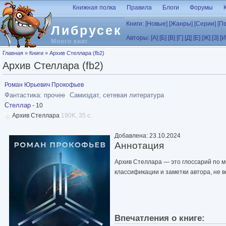
Перейти к основному содержанию
Книжная полка
Правила
Блоги
Форумы
Книги:
[Новые]
[Жанры]
[Серии]
[П
Либрусек
Авторы:
[А]
[Б]
[В]
[Г]
[Д]
[Е]
[Ж]
[З]
[И
Много книг
Вы здесь
Главная
»
Книги
»
Архив Стеллара (fb2)
Архив Стеллара (fb2)
Роман Юрьевич Прокофьев
Фантастика: прочее
Самиздат, сетевая литература
Стеллар
- 10
Архив Стеллара
190K, 35 с.
Добавлена: 23.10.2024
Аннотация
Архив Стеллара — это глоссарий по м
классификации и заметки автора, не 
Впечатления о книге: